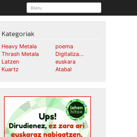
Kategoriak
Heavy Metala
poema
Thrash Metala
Digitaliza...
Latzen
euskara
Kuartz
Atabal