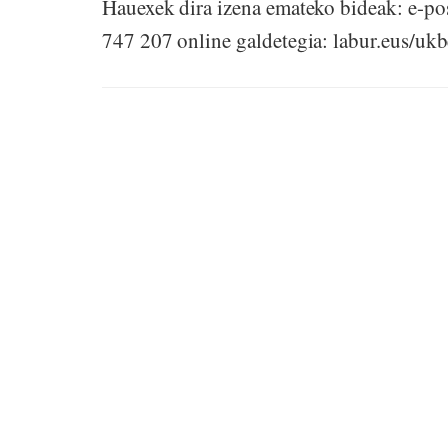
Hauexek dira izena emateko bideak: e-p
747 207 online galdetegia: labur.eus/uk