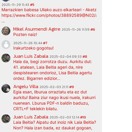
2025-11-29 11:43
#5
Marrazkien babesa Uliako auzo elkarteari - Aketz etxea (argazki bi
https://www.flickr.com/photos/38892589@N02/albums/72177720
...
Mikel Asurmendi Agirre
2025-11-26 11:59
#6
Pozten naiz!
2025-11-26 10:44
#7
Irakurtzeko gogotsu!
Juan Luis Zabala
2025-02-04 09:33
#8
Hala da, begi zorrotza duzu. Aurkitu dut:
41. atalean, Laia Beitia ageri da, nire
despistearen ondorioz, Lisa Beitia agertu
ordez. Bigarren edizior...
Angelu Villa
2025-02-03 21:11
#9
Egia esan, liburua orraztatu eta ez dut
aurkitu! Baina ziur nago ikusi nuela, irakurri
nuenean. Lburua PDF-n baldin baduzu,
CRTL+F teklekin bilatu.
Juan Luis Zabala
2025-02-03 12:14
#10
Laia Beitia? Aipatu dut inoiz nik Laia Beitia?
Non? Hala izan bada, ez daukat gogoan,