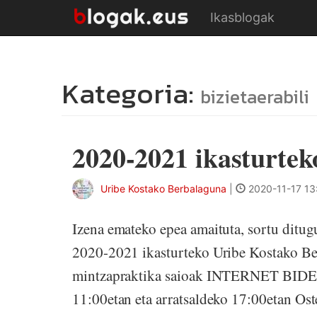
Ikasblogak
Kategoria:
bizietaerabili
2020-2021 ikasturtek
Uribe Kostako Berbalaguna
|
2020-11-17 13
Izena emateko epea amaituta, sortu ditug
2020-2021 ikasturteko Uribe Kostako B
mintzapraktika saioak INTERNET BIDEZ 
11:00etan eta arratsaldeko 17:00etan Ost