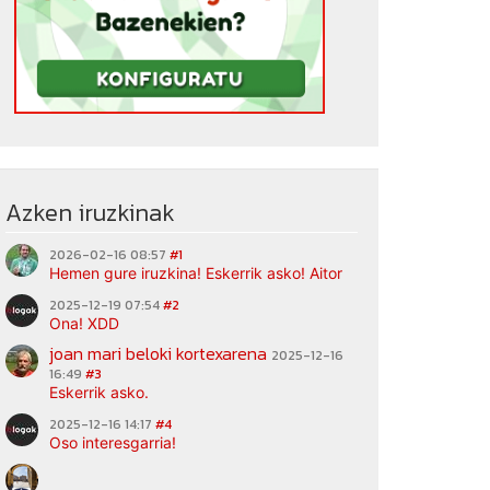
Azken iruzkinak
2026-02-16 08:57
#1
Hemen gure iruzkina! Eskerrik asko! Aitor
2025-12-19 07:54
#2
Ona! XDD
joan mari beloki kortexarena
2025-12-16
16:49
#3
Eskerrik asko.
2025-12-16 14:17
#4
Oso interesgarria!