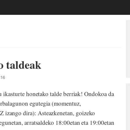
o taldeak
:16
u ikasturte honetako talde berriak! Ondokoa da
erbalagunon egutegia (momentuz,
izango dira): Asteazkenetan, goizeko
egunetan, arratsaldeko 18:00etan eta 19:00etan