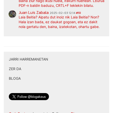
Baina ziur nago ikusi nuela, irakurri nuenean. Lburua
PDF-n baldin baduzu, CRTL+F teklekin bilatu.
Juan Luis Zabala
2025-02-03 12:14
#10
Laia Beitia? Aipatu dut inoiz nik Laia Beitia? Non?
Hala izan bada, ez daukat gogoan, eta ez dakit
nola gertatu den, baina, izatekotan, ohartu gabe.
JARRI HARREMANETAN
|
ZER DA
|
BLOGA