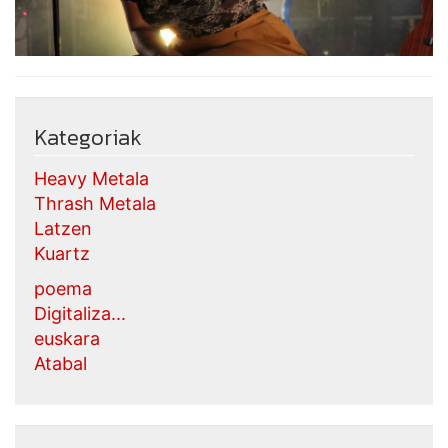
Kategoriak
Heavy Metala
Thrash Metala
Latzen
Kuartz
poema
Digitaliza...
euskara
Atabal