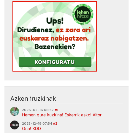
Azken iruzkinak
2026-02-16 08:57
#1
Hemen gure iruzkina! Eskerrik asko! Aitor
2025-12-19 07:54
#2
Ona! XDD