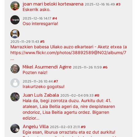
joan mari beloki kortexarena
2025-12-16 16:49
#3
Eskerrik asko.
2025-12-16 14:17
#4
Oso interesgarria!
2025-11-29 11:43
#5
Marrazkien babesa Uliako auzo elkarteari - Aketz etxea (argaz
https://www.flickr.com/photos/38892589@N02/albums/7217
...
Mikel Asurmendi Agirre
2025-11-26 11:59
#6
Pozten naiz!
2025-11-26 10:44
#7
Irakurtzeko gogotsu!
Juan Luis Zabala
2025-02-04 09:33
#8
Hala da, begi zorrotza duzu. Aurkitu dut: 41.
atalean, Laia Beitia ageri da, nire despistearen
ondorioz, Lisa Beitia agertu ordez. Bigarren
edizior...
Angelu Villa
2025-02-03 21:11
#9
Egia esan, liburua orraztatu eta ez dut aurkitu!