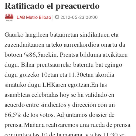
Ratificado el preacuerdo
LAB Metro Bilbao
|
2012-05-23 00:00
Gaurko langileen batzarretan sindikatuen eta
zuzendaritzaren arteko aurreakordioa onartu da
botoen %86,5arekin. Prentsa bilduma atxikitzen
dugu. Bihar prentsaurreko bateratu bat egingo
dugu goizeko 10etan eta 11.30etan akordia
sinatuko dugu LHKaren egoitzan.En las
asambleas celebradas hoy se ha validado en
acuerdo entre sindicatos y dirección con un
86,5% de los votos. Adjuntamos dossier de
prensa. Mañana realizaremos una rueda de prensa
conjunta a las 10 de la mañana, y a las 11:30 se