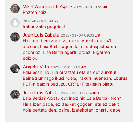
Mikel Asurmendi Agirre
2025-11-26 11:59
#6
Pozten naiz!
2025-11-26 10:44
#7
Irakurtzeko gogotsu!
Juan Luis Zabala
2025-02-04 09:33
#8
Hala da, begi zorrotza duzu. Aurkitu dut: 41.
atalean, Laia Beitia ageri da, nire despistearen
ondorioz, Lisa Beitia agertu ordez. Bigarren
edizior...
Angelu Villa
2025-02-03 21:11
#9
Egia esan, liburua orraztatu eta ez dut aurkitu!
Baina ziur nago ikusi nuela, irakurri nuenean. Lburua
PDF-n baldin baduzu, CRTL+F teklekin bilatu.
Juan Luis Zabala
2025-02-03 12:14
#10
Laia Beitia? Aipatu dut inoiz nik Laia Beitia? Non?
Hala izan bada, ez daukat gogoan, eta ez dakit
nola gertatu den, baina, izatekotan, ohartu gabe.