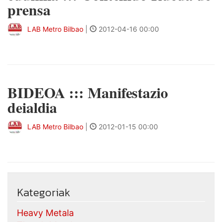
prensa
LAB Metro Bilbao
|
2012-04-16 00:00
BIDEOA ::: Manifestazio
deialdia
LAB Metro Bilbao
|
2012-01-15 00:00
Kategoriak
Heavy Metala