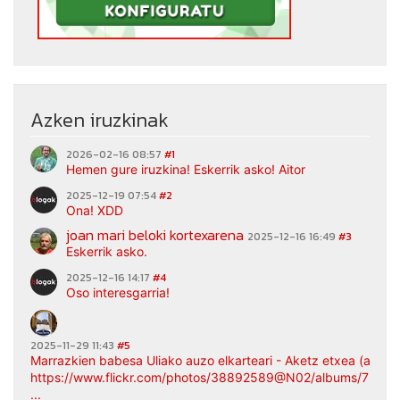
Azken iruzkinak
2026-02-16 08:57
#1
Hemen gure iruzkina! Eskerrik asko! Aitor
2025-12-19 07:54
#2
Ona! XDD
joan mari beloki kortexarena
2025-12-16 16:49
#3
Eskerrik asko.
2025-12-16 14:17
#4
Oso interesgarria!
2025-11-29 11:43
#5
Marrazkien babesa Uliako auzo elkarteari - Aketz etxea (argaz
https://www.flickr.com/photos/38892589@N02/albums/7217
...