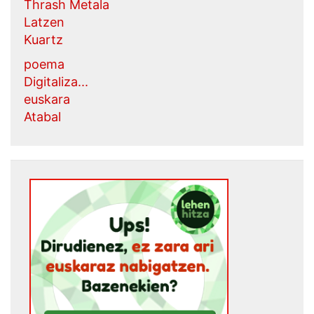
Thrash Metala
Latzen
Kuartz
poema
Digitaliza...
euskara
Atabal