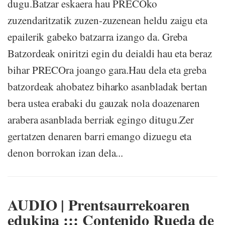
dugu.Batzar eskaera hau PRECOko
zuzendaritzatik zuzen-zuzenean heldu zaigu eta
epailerik gabeko batzarra izango da. Greba
Batzordeak oniritzi egin du deialdi hau eta beraz
bihar PRECOra joango gara.Hau dela eta greba
batzordeak ahobatez biharko asanbladak bertan
bera ustea erabaki du gauzak nola doazenaren
arabera asanblada berriak egingo ditugu.Zer
gertatzen denaren barri emango dizuegu eta
denon borrokan izan dela...
AUDIO | Prentsaurrekoaren
edukina ::: Contenido Rueda de