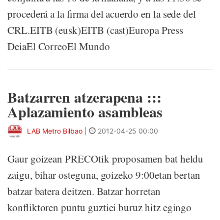
procederá a la firma del acuerdo en la sede del
CRL.EITB (eusk)EITB (cast)Europa Press
DeiaEl CorreoEl Mundo
Batzarren atzerapena :::
Aplazamiento asambleas
LAB Metro Bilbao
|
2012-04-25 00:00
Gaur goizean PRECOtik proposamen bat heldu
zaigu, bihar osteguna, goizeko 9:00etan bertan
batzar batera deitzen. Batzar horretan
konfliktoren puntu guztiei buruz hitz egingo