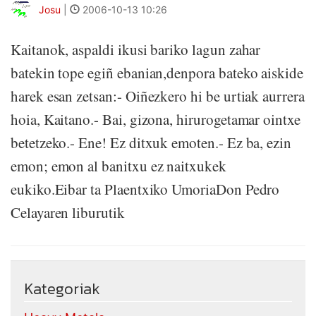
Josu
|
2006-10-13 10:26
Kaitanok, aspaldi ikusi bariko lagun zahar
batekin tope egiñ ebanian,denpora bateko aiskide
harek esan zetsan:- Oiñezkero hi be urtiak aurrera
hoia, Kaitano.- Bai, gizona, hirurogetamar ointxe
betetzeko.- Ene! Ez ditxuk emoten.- Ez ba, ezin
emon; emon al banitxu ez naitxukek
eukiko.Eibar ta Plaentxiko UmoriaDon Pedro
Celayaren liburutik
Kategoriak