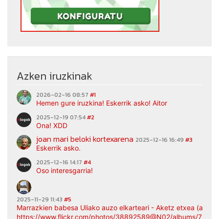
Azken iruzkinak
2026-02-16 08:57
#1
Hemen gure iruzkina! Eskerrik asko! Aitor
2025-12-19 07:54
#2
Ona! XDD
joan mari beloki kortexarena
2025-12-16 16:49
#3
Eskerrik asko.
2025-12-16 14:17
#4
Oso interesgarria!
2025-11-29 11:43
#5
Marrazkien babesa Uliako auzo elkarteari - Aketz etxea (argaz
https://www.flickr.com/photos/38892589@N02/albums/7217