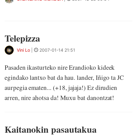
Telepizza
Vini Lo
|
2007-01-14 21:51
Pasaden ikasturteko nire Erandioko kideek
egindako lantxo bat da hau. lander, Iñigo ta JC
aurpegia ematen... (+18, jajaja!) Ez dirudien
arren, nire ahotsa da! Muxu bat danontzat!
Kaitanokin pasautakua