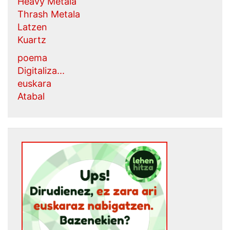
Heavy Metala
Thrash Metala
Latzen
Kuartz
poema
Digitaliza...
euskara
Atabal