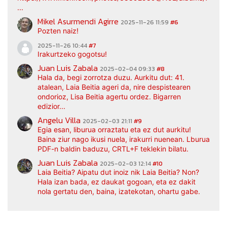
...
Mikel Asurmendi Agirre
2025-11-26 11:59
#6
Pozten naiz!
2025-11-26 10:44
#7
Irakurtzeko gogotsu!
Juan Luis Zabala
2025-02-04 09:33
#8
Hala da, begi zorrotza duzu. Aurkitu dut: 41.
atalean, Laia Beitia ageri da, nire despistearen
ondorioz, Lisa Beitia agertu ordez. Bigarren
edizior...
Angelu Villa
2025-02-03 21:11
#9
Egia esan, liburua orraztatu eta ez dut aurkitu!
Baina ziur nago ikusi nuela, irakurri nuenean. Lburua
PDF-n baldin baduzu, CRTL+F teklekin bilatu.
Juan Luis Zabala
2025-02-03 12:14
#10
Laia Beitia? Aipatu dut inoiz nik Laia Beitia? Non?
Hala izan bada, ez daukat gogoan, eta ez dakit
nola gertatu den, baina, izatekotan, ohartu gabe.