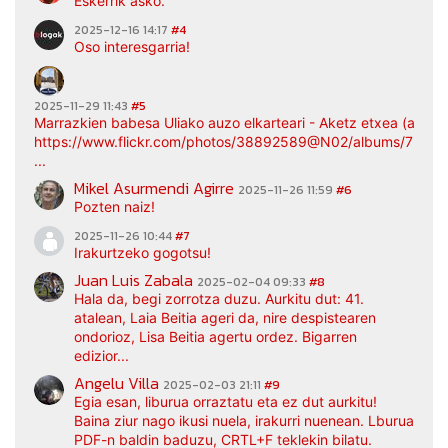
Eskerrik asko.
2025-12-16 14:17
#4
Oso interesgarria!
2025-11-29 11:43
#5
Marrazkien babesa Uliako auzo elkarteari - Aketz etxea (argaz
https://www.flickr.com/photos/38892589@N02/albums/7217
...
Mikel Asurmendi Agirre
2025-11-26 11:59
#6
Pozten naiz!
2025-11-26 10:44
#7
Irakurtzeko gogotsu!
Juan Luis Zabala
2025-02-04 09:33
#8
Hala da, begi zorrotza duzu. Aurkitu dut: 41.
atalean, Laia Beitia ageri da, nire despistearen
ondorioz, Lisa Beitia agertu ordez. Bigarren
edizior...
Angelu Villa
2025-02-03 21:11
#9
Egia esan, liburua orraztatu eta ez dut aurkitu!
Baina ziur nago ikusi nuela, irakurri nuenean. Lburua
PDF-n baldin baduzu, CRTL+F teklekin bilatu.