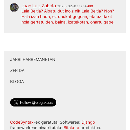
Juan Luis Zabala
2025-02-03 12:14
#10
Laia Beitia? Aipatu dut inoiz nik Laia Beitia? Non?
Hala izan bada, ez daukat gogoan, eta ez dakit
nola gertatu den, baina, izatekotan, ohartu gabe.
JARRI HARREMANETAN
|
ZER DA
|
BLOGA
CodeSyntax
-ek garatuta. Softwarea:
Django
frameworkean oinarritutako
Bitakora
produktua.