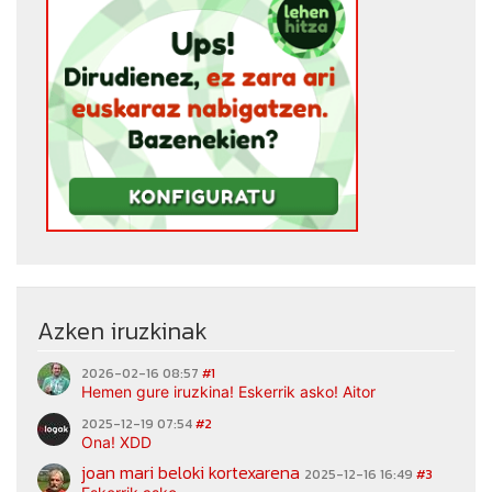
Azken iruzkinak
2026-02-16 08:57
#1
Hemen gure iruzkina! Eskerrik asko! Aitor
2025-12-19 07:54
#2
Ona! XDD
joan mari beloki kortexarena
2025-12-16 16:49
#3