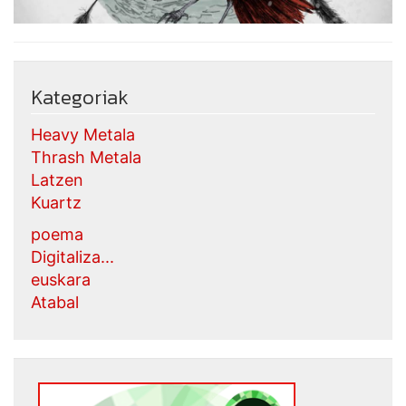
Kategoriak
Heavy Metala
Thrash Metala
Latzen
Kuartz
poema
Digitaliza...
euskara
Atabal