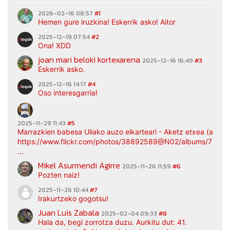
2026-02-16 08:57
#1
Hemen gure iruzkina! Eskerrik asko! Aitor
2025-12-19 07:54
#2
Ona! XDD
joan mari beloki kortexarena
2025-12-16 16:49
#3
Eskerrik asko.
2025-12-16 14:17
#4
Oso interesgarria!
2025-11-29 11:43
#5
Marrazkien babesa Uliako auzo elkarteari - Aketz etxea (argaz
https://www.flickr.com/photos/38892589@N02/albums/7217
...
Mikel Asurmendi Agirre
2025-11-26 11:59
#6
Pozten naiz!
2025-11-26 10:44
#7
Irakurtzeko gogotsu!
Juan Luis Zabala
2025-02-04 09:33
#8
Hala da, begi zorrotza duzu. Aurkitu dut: 41.