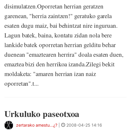
disimulatzen.Oporretan herrian geratzen
garenean, "herria zaintzen!" geratuko garela
esaten dugu maiz, bai behintzat nire inguruan.
Lagun batek, baina, kontatu zidan nola bere
lankide batek oporretan herrian gelditu behar
duenean "emaztearen herrira" doala esaten duen,
emaztea bizi den herrikoa izanda.Zilegi bekit
moldaketa: "amaren herrian izan naiz
oporretan".t...
Urkuluko paseotxoa
zertarako amestu...¿?
|
2008-04-25 14:16