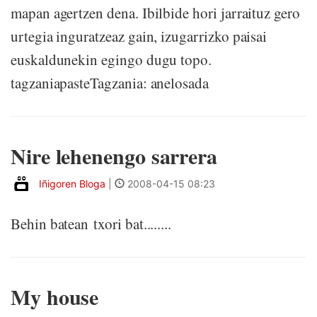
mapan agertzen dena. Ibilbide hori jarraituz gero
urtegia inguratzeaz gain, izugarrizko paisai
euskaldunekin egingo dugu topo.
tagzaniapasteTagzania: anelosada
Nire lehenengo sarrera
Iñigoren Bloga
|
2008-04-15 08:23
Behin batean txori bat........
My house