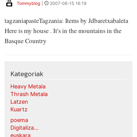
Tommyblog
|
2007-06-15 16:19
tagzaniapasteTagzania: Items by Jdbaretxabaleta
Here is my house . It's in the mountains in the
Basque Country
Kategoriak
Heavy Metala
Thrash Metala
Latzen
Kuartz
poema
Digitaliza...
euskara