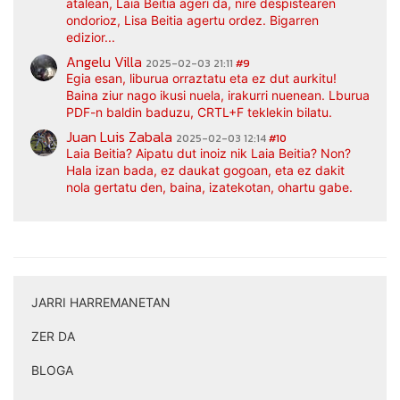
atalean, Laia Beitia ageri da, nire despistearen
ondorioz, Lisa Beitia agertu ordez. Bigarren
edizior...
Angelu Villa
2025-02-03 21:11
#9
Egia esan, liburua orraztatu eta ez dut aurkitu!
Baina ziur nago ikusi nuela, irakurri nuenean. Lburua
PDF-n baldin baduzu, CRTL+F teklekin bilatu.
Juan Luis Zabala
2025-02-03 12:14
#10
Laia Beitia? Aipatu dut inoiz nik Laia Beitia? Non?
Hala izan bada, ez daukat gogoan, eta ez dakit
nola gertatu den, baina, izatekotan, ohartu gabe.
JARRI HARREMANETAN
|
ZER DA
|
BLOGA