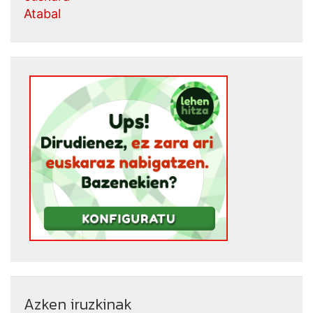
Atabal
Azken iruzkinak