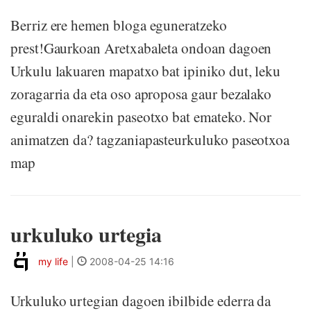
Berriz ere hemen bloga eguneratzeko
prest!Gaurkoan Aretxabaleta ondoan dagoen
Urkulu lakuaren mapatxo bat ipiniko dut, leku
zoragarria da eta oso aproposa gaur bezalako
eguraldi onarekin paseotxo bat emateko. Nor
animatzen da? tagzaniapasteurkuluko paseotxoa
map
urkuluko urtegia
my life
|
2008-04-25 14:16
Urkuluko urtegian dagoen ibilbide ederra da