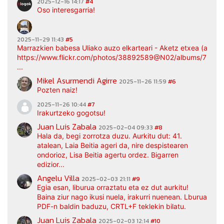
2025-12-16 14:17
#4
Oso interesgarria!
2025-11-29 11:43
#5
Marrazkien babesa Uliako auzo elkarteari - Aketz etxea (argaz
https://www.flickr.com/photos/38892589@N02/albums/7217
...
Mikel Asurmendi Agirre
2025-11-26 11:59
#6
Pozten naiz!
2025-11-26 10:44
#7
Irakurtzeko gogotsu!
Juan Luis Zabala
2025-02-04 09:33
#8
Hala da, begi zorrotza duzu. Aurkitu dut: 41.
atalean, Laia Beitia ageri da, nire despistearen
ondorioz, Lisa Beitia agertu ordez. Bigarren
edizior...
Angelu Villa
2025-02-03 21:11
#9
Egia esan, liburua orraztatu eta ez dut aurkitu!
Baina ziur nago ikusi nuela, irakurri nuenean. Lburua
PDF-n baldin baduzu, CRTL+F teklekin bilatu.
Juan Luis Zabala
2025-02-03 12:14
#10