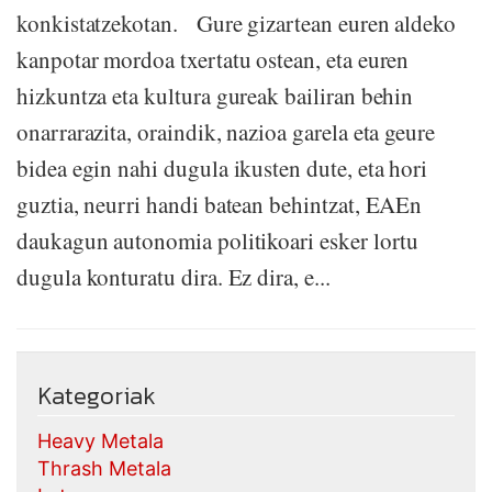
konkistatzekotan. Gure gizartean euren aldeko
kanpotar mordoa txertatu ostean, eta euren
hizkuntza eta kultura gureak bailiran behin
onarrarazita, oraindik, nazioa garela eta geure
bidea egin nahi dugula ikusten dute, eta hori
guztia, neurri handi batean behintzat, EAEn
daukagun autonomia politikoari esker lortu
dugula konturatu dira. Ez dira, e...
Kategoriak
Heavy Metala
Thrash Metala