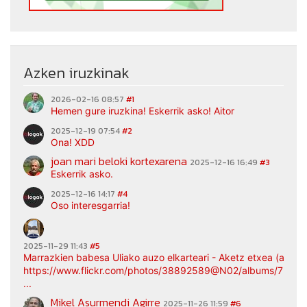
Azken iruzkinak
2026-02-16 08:57
#1
Hemen gure iruzkina! Eskerrik asko! Aitor
2025-12-19 07:54
#2
Ona! XDD
joan mari beloki kortexarena
2025-12-16 16:49
#3
Eskerrik asko.
2025-12-16 14:17
#4
Oso interesgarria!
2025-11-29 11:43
#5
Marrazkien babesa Uliako auzo elkarteari - Aketz etxea (argaz
https://www.flickr.com/photos/38892589@N02/albums/7217
...
Mikel Asurmendi Agirre
2025-11-26 11:59
#6