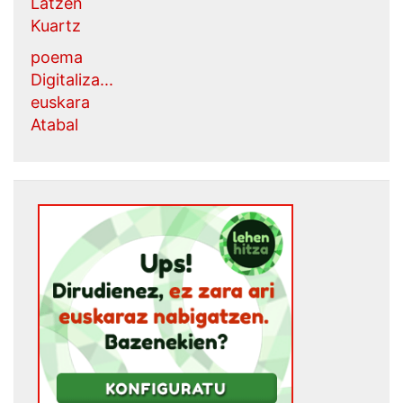
Latzen
Kuartz
poema
Digitaliza...
euskara
Atabal