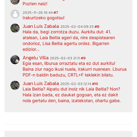
Pozten naiz!
2025-11-26 10:44
#7
Irakurtzeko gogotsu!
Juan Luis Zabala
2025-02-04 09:33
#8
Hala da, begi zorrotza duzu. Aurkitu dut: 41.
atalean, Laia Beitia ageri da, nire despistearen
ondorioz, Lisa Beitia agertu ordez. Bigarren
edizior...
Angelu Villa
2025-02-03 21:11
#9
Egia esan, liburua orraztatu eta ez dut aurkitu!
Baina ziur nago ikusi nuela, irakurri nuenean. Lburua
PDF-n baldin baduzu, CRTL+F teklekin bilatu.
Juan Luis Zabala
2025-02-03 12:14
#10
Laia Beitia? Aipatu dut inoiz nik Laia Beitia? Non?
Hala izan bada, ez daukat gogoan, eta ez dakit
nola gertatu den, baina, izatekotan, ohartu gabe.