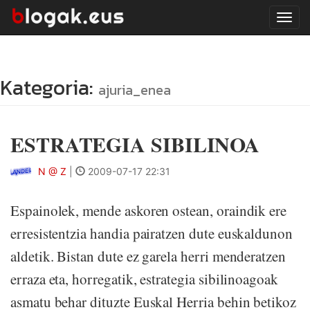
Tog
navi
Kategoria:
ajuria_enea
ESTRATEGIA SIBILINOA
N @ Z
|
2009-07-17 22:31
Espainolek, mende askoren ostean, oraindik ere
erresistentzia handia pairatzen dute euskaldunon
aldetik. Bistan dute ez garela herri menderatzen
erraza eta, horregatik, estrategia sibilinoagoak
asmatu behar dituzte Euskal Herria behin betikoz