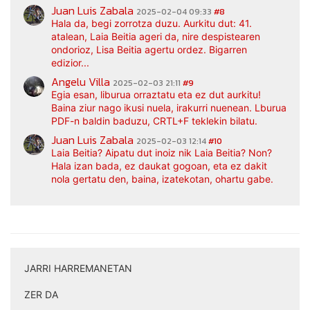
Juan Luis Zabala
2025-02-04 09:33
#8
Hala da, begi zorrotza duzu. Aurkitu dut: 41.
atalean, Laia Beitia ageri da, nire despistearen
ondorioz, Lisa Beitia agertu ordez. Bigarren
edizior...
Angelu Villa
2025-02-03 21:11
#9
Egia esan, liburua orraztatu eta ez dut aurkitu!
Baina ziur nago ikusi nuela, irakurri nuenean. Lburua
PDF-n baldin baduzu, CRTL+F teklekin bilatu.
Juan Luis Zabala
2025-02-03 12:14
#10
Laia Beitia? Aipatu dut inoiz nik Laia Beitia? Non?
Hala izan bada, ez daukat gogoan, eta ez dakit
nola gertatu den, baina, izatekotan, ohartu gabe.
JARRI HARREMANETAN
|
ZER DA
|