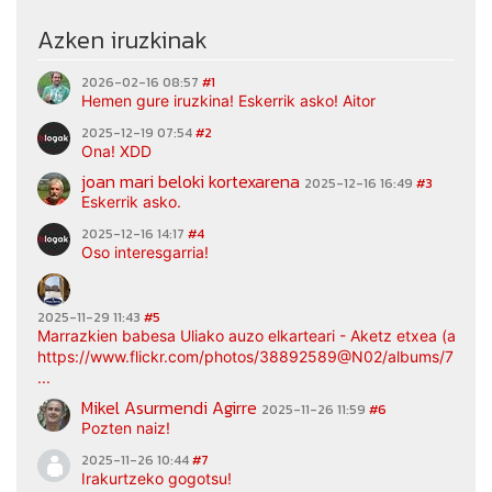
Azken iruzkinak
2026-02-16 08:57
#1
Hemen gure iruzkina! Eskerrik asko! Aitor
2025-12-19 07:54
#2
Ona! XDD
joan mari beloki kortexarena
2025-12-16 16:49
#3
Eskerrik asko.
2025-12-16 14:17
#4
Oso interesgarria!
2025-11-29 11:43
#5
Marrazkien babesa Uliako auzo elkarteari - Aketz etxea (argaz
https://www.flickr.com/photos/38892589@N02/albums/7217
...
Mikel Asurmendi Agirre
2025-11-26 11:59
#6
Pozten naiz!
2025-11-26 10:44
#7
Irakurtzeko gogotsu!