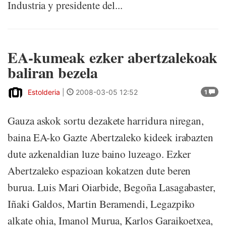
Industria y presidente del...
EA-kumeak ezker abertzalekoak
baliran bezela
Estolderia
|
2008-03-05 12:52
1
Gauza askok sortu dezakete harridura niregan,
baina EA-ko Gazte Abertzaleko kideek irabazten
dute azkenaldian luze baino luzeago. Ezker
Abertzaleko espazioan kokatzen dute beren
burua. Luis Mari Oiarbide, Begoña Lasagabaster,
Iñaki Galdos, Martin Beramendi, Legazpiko
alkate ohia, Imanol Murua, Karlos Garaikoetxea,