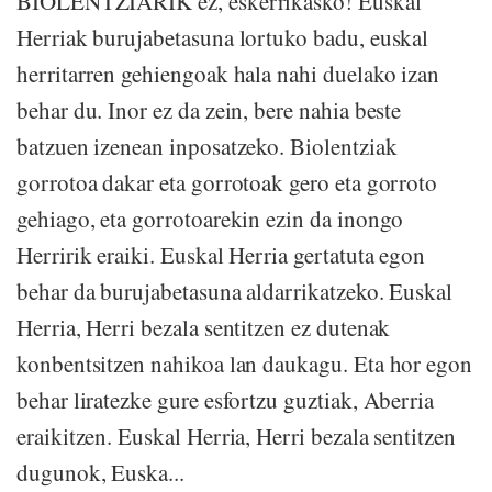
BIOLENTZIARIK ez, eskerrikasko! Euskal
Herriak burujabetasuna lortuko badu, euskal
herritarren gehiengoak hala nahi duelako izan
behar du. Inor ez da zein, bere nahia beste
batzuen izenean inposatzeko. Biolentziak
gorrotoa dakar eta gorrotoak gero eta gorroto
gehiago, eta gorrotoarekin ezin da inongo
Herririk eraiki. Euskal Herria gertatuta egon
behar da burujabetasuna aldarrikatzeko. Euskal
Herria, Herri bezala sentitzen ez dutenak
konbentsitzen nahikoa lan daukagu. Eta hor egon
behar liratezke gure esfortzu guztiak, Aberria
eraikitzen. Euskal Herria, Herri bezala sentitzen
dugunok, Euska...