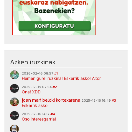
Azken iruzkinak
2026-02-16 08:57
#1
Hemen gure iruzkina! Eskerrik asko! Aitor
2025-12-19 07:54
#2
Ona! XDD
joan mari beloki kortexarena
2025-12-16 16:49
#3
Eskerrik asko.
2025-12-16 14:17
#4
Oso interesgarria!