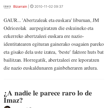
Bizarrain
|
2010-11-02 09:37
GAUR... 'Abertzaleak eta euskara' liburuan, JM
Odriozolak aurpegiratzen die eskuineko eta
ezkerreko abertzaleei euskara ere nazio-
identitatearen egituran gainerako osagaien pareko
eta gisako dela uste izatea, ‘beste’ faktore huts bat
bailitzan. Horregatik, abertzaleei ere leporatzen
die nazio euskaldunaren gainbeheraren ardura.
¿A nadie le parece raro lo de
Imaz?