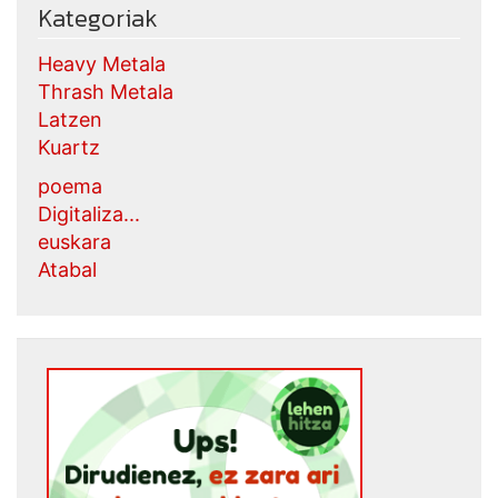
Kategoriak
Heavy Metala
Thrash Metala
Latzen
Kuartz
poema
Digitaliza...
euskara
Atabal