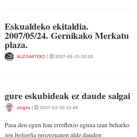
Eskualdeko ekitaldia.
2007/05/24. Gernikako Merkatu
plaza.
AUZOARTEKO
|
2007-05-25 00:00
gure eskubideak ez daude salgai
zingira
|
2007-03-30 23:44
Pasa den egun hau erreflexio eguna izan beharko
zen bologña prozezuaren alde dauden