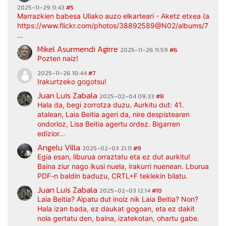
2025-11-29 11:43
#5
Marrazkien babesa Uliako auzo elkarteari - Aketz etxea (argaz
https://www.flickr.com/photos/38892589@N02/albums/7217
...
Mikel Asurmendi Agirre
2025-11-26 11:59
#6
Pozten naiz!
2025-11-26 10:44
#7
Irakurtzeko gogotsu!
Juan Luis Zabala
2025-02-04 09:33
#8
Hala da, begi zorrotza duzu. Aurkitu dut: 41.
atalean, Laia Beitia ageri da, nire despistearen
ondorioz, Lisa Beitia agertu ordez. Bigarren
edizior...
Angelu Villa
2025-02-03 21:11
#9
Egia esan, liburua orraztatu eta ez dut aurkitu!
Baina ziur nago ikusi nuela, irakurri nuenean. Lburua
PDF-n baldin baduzu, CRTL+F teklekin bilatu.
Juan Luis Zabala
2025-02-03 12:14
#10
Laia Beitia? Aipatu dut inoiz nik Laia Beitia? Non?
Hala izan bada, ez daukat gogoan, eta ez dakit
nola gertatu den, baina, izatekotan, ohartu gabe.