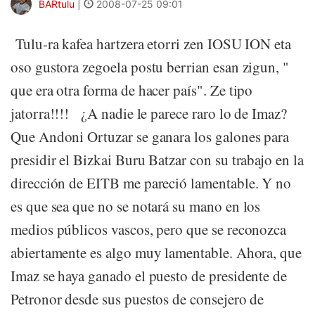
BARtulu
|
2008-07-25 09:01
Tulu-ra kafea hartzera etorri zen IOSU ION eta
oso gustora zegoela postu berrian esan zigun, "
que era otra forma de hacer país". Ze tipo
jatorra!!!! ¿A nadie le parece raro lo de Imaz?
Que Andoni Ortuzar se ganara los galones para
presidir el Bizkai Buru Batzar con su trabajo en la
dirección de EITB me pareció lamentable. Y no
es que sea que no se notará su mano en los
medios públicos vascos, pero que se reconozca
abiertamente es algo muy lamentable. Ahora, que
Imaz se haya ganado el puesto de presidente de
Petronor desde sus puestos de consejero de