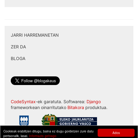
JARRI HARREMANETAN
|
ZER DA
|
BLOGA
CodeSyntax
-ek garatuta. Softwarea:
Django
frameworkean oinarritutako
Bitakora
produktua.
Cookieak erabiltzen ditugu, baina ez dugu gordetzen zure datu
Ados
pertsonalik, lasai.
Informazio gehiago