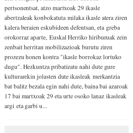
pertsonentsat, atzo martxoak 29 ikasle
abertzaleak konbokatuta milaka ikasle atera ziren
kalera beraien eskubideen defentsan, eta greba
orokorraz aparte, Euskal Herriko hiriburuak zein
zenbait herritan mobilizazioak burutu ziren
prozezu honen kontra "ikasle borrokaz lortuko
dugu". Hezkuntza pribatizatu nahi dute gure
kulturarekin jolasten dute ikasleak merkantzia
bat balitz bezala egin nahi dute, baina bai azaroak
17 bai martxoak 29 eta urte osoko lanaz ikasleak
argi eta garbi u...