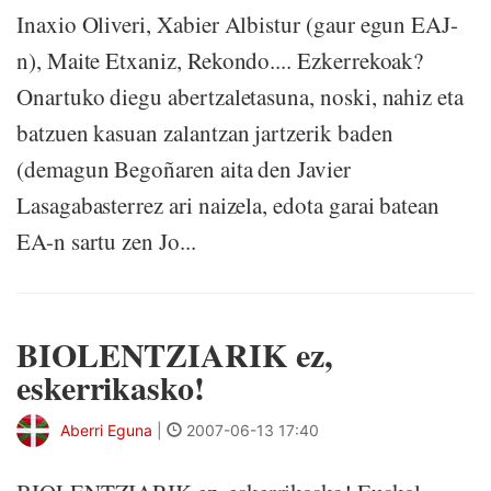
Inaxio Oliveri, Xabier Albistur (gaur egun EAJ-
n), Maite Etxaniz, Rekondo.... Ezkerrekoak?
Onartuko diegu abertzaletasuna, noski, nahiz eta
batzuen kasuan zalantzan jartzerik baden
(demagun Begoñaren aita den Javier
Lasagabasterrez ari naizela, edota garai batean
EA-n sartu zen Jo...
BIOLENTZIARIK ez,
eskerrikasko!
Aberri Eguna
|
2007-06-13 17:40