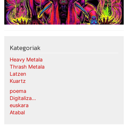
Kategoriak
Heavy Metala
Thrash Metala
Latzen
Kuartz
poema
Digitaliza...
euskara
Atabal