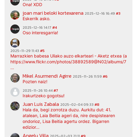
Ona! XDD
joan mari beloki kortexarena
2025-12-16 16:49
#3
Eskerrik asko.
2025-12-16 14:17
#4
Oso interesgarria!
2025-11-29 11:43
#5
Marrazkien babesa Uliako auzo elkarteari - Aketz etxea (argaz
https://www.flickr.com/photos/38892589@N02/albums/7217
...
Mikel Asurmendi Agirre
2025-11-26 11:59
#6
Pozten naiz!
2025-11-26 10:44
#7
Irakurtzeko gogotsu!
Juan Luis Zabala
2025-02-04 09:33
#8
Hala da, begi zorrotza duzu. Aurkitu dut: 41.
atalean, Laia Beitia ageri da, nire despistearen
ondorioz, Lisa Beitia agertu ordez. Bigarren
edizior...
Angelu Villa
2025-02-03 21:11
#9