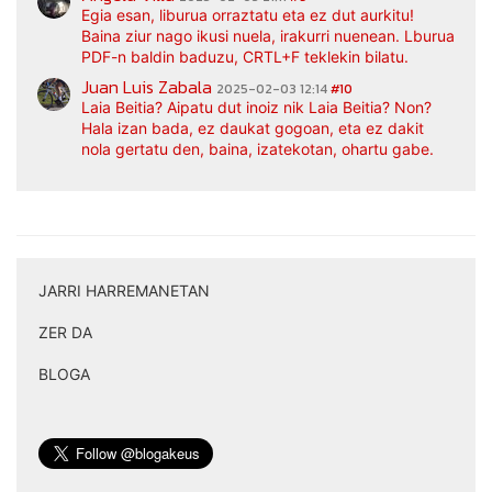
Egia esan, liburua orraztatu eta ez dut aurkitu!
Baina ziur nago ikusi nuela, irakurri nuenean. Lburua
PDF-n baldin baduzu, CRTL+F teklekin bilatu.
Juan Luis Zabala
2025-02-03 12:14
#10
Laia Beitia? Aipatu dut inoiz nik Laia Beitia? Non?
Hala izan bada, ez daukat gogoan, eta ez dakit
nola gertatu den, baina, izatekotan, ohartu gabe.
JARRI HARREMANETAN
|
ZER DA
|
BLOGA