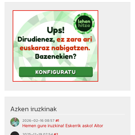
Azken iruzkinak
2026-02-16 08:57
#1
Hemen gure iruzkina! Eskerrik asko! Aitor
2025-12-19 07:54
#2