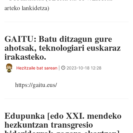
arteko lankidetza)
GAITU: Batu ditzagun gure
ahotsak, teknologiari euskaraz
irakasteko.
Hezitzaile bat sarean
|
2023-10-18 12:28
https://gaitu.eus/
Edupunka [edo XXI. mendeko
hezkuntzan transgresio
bidezidorrak gogora ekartzen]