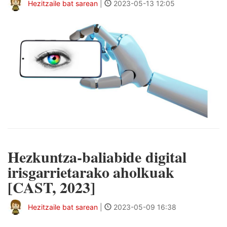
Hezitzaile bat sarean
|
2023-05-13 12:05
Hezkuntza-baliabide digital
irisgarrietarako aholkuak
[CAST, 2023]
Hezitzaile bat sarean
|
2023-05-09 16:38