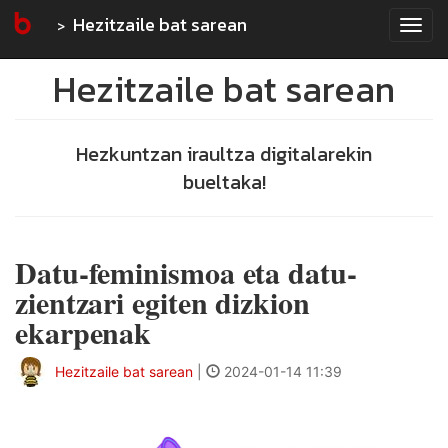
Hezitzaile bat sarean
Tog
navi
Hezitzaile bat sarean
Hezkuntzan iraultza digitalarekin
bueltaka!
Datu-feminismoa eta datu-
zientzari egiten dizkion
ekarpenak
Hezitzaile bat sarean
|
2024-01-14 11:39