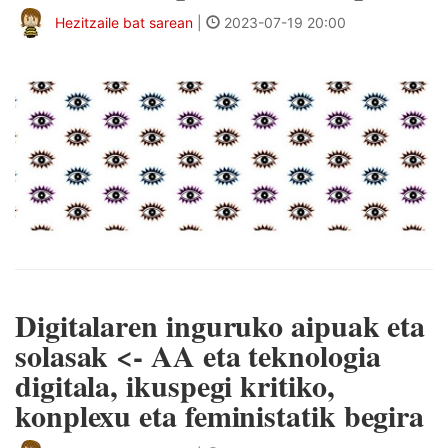
Hezitzaile bat sarean
|
2023-07-19 20:00
Digitalaren inguruko aipuak eta
solasak <- AA eta teknologia
digitala, ikuspegi kritiko,
konplexu eta feministatik begira