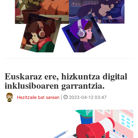
Euskaraz ere, hizkuntza digital
inklusiboaren garrantzia.
Hezitzaile bat sarean
|
2023-04-12 03:47