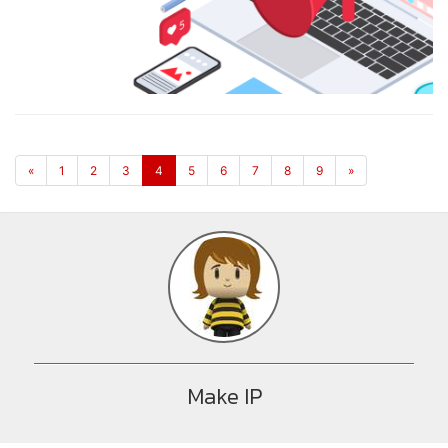
«
1
2
3
4
5
6
7
8
9
»
Make IP