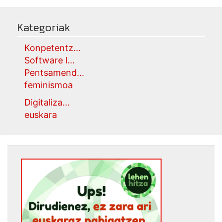
Kategoriak
Konpetentz...
Software l...
Pentsamend...
feminismoa
Digitaliza...
euskara