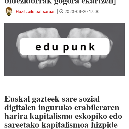
Hezitzaile bat sarean
|
2023-09-20 17:00
Euskal gazteek sare sozial
digitalen inguruko erabileraren
harira kapitalismo eskopiko edo
sareetako kapitalismoa hizpide