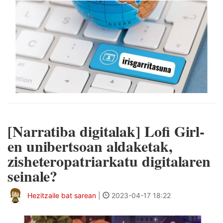
[Narratiba digitalak] Lofi Girl-
en unibertsoan aldaketak,
zisheteropatriarkatu digitalaren
seinale?
Hezitzaile bat sarean
|
2023-04-17 18:22