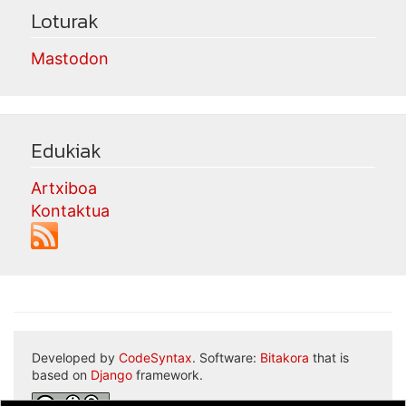
Loturak
Mastodon
Edukiak
Artxiboa
Kontaktua
Developed by
CodeSyntax
. Software:
Bitakora
that is
based on
Django
framework.