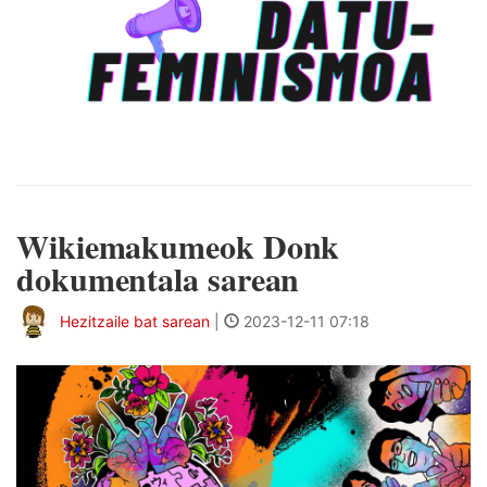
Wikiemakumeok Donk
dokumentala sarean
Hezitzaile bat sarean
|
2023-12-11 07:18