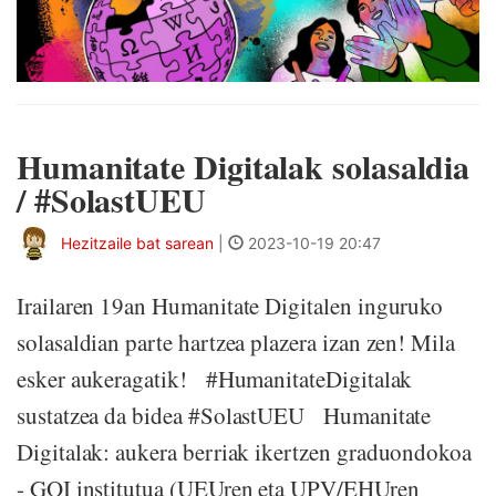
Humanitate Digitalak solasaldia
/ #SolastUEU
Hezitzaile bat sarean
|
2023-10-19 20:47
Irailaren 19an Humanitate Digitalen inguruko
solasaldian parte hartzea plazera izan zen! Mila
esker aukeragatik! #HumanitateDigitalak
sustatzea da bidea #SolastUEU Humanitate
Digitalak: aukera berriak ikertzen graduondokoa
- GOI institutua (UEUren eta UPV/EHUren