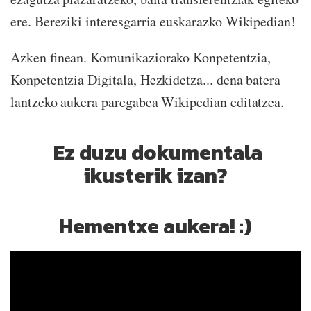
ere. Bereziki interesgarria euskarazko Wikipedian!
Azken finean. Komunikaziorako Konpetentzia,
Konpetentzia Digitala, Hezkidetza... dena batera
lantzeko aukera paregabea Wikipedian editatzea.
Ez duzu dokumentala
ikusterik izan?
Hementxe aukera! :)