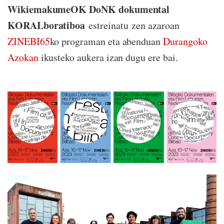
WikiemakumeOK DoNK dokumental
KORALboratiboa
estreinatu zen azaroan
ZINEBI65
ko programan eta abenduan
Durangoko
Azokan
ikusteko aukera izan dugu ere bai.