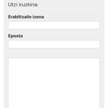
Utzi iruzkina:
Erabiltzaile izena
Eposta