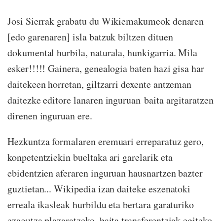
Josi Sierrak grabatu du Wikiemakumeok denaren
[edo garenaren] isla batzuk biltzen dituen
dokumental hurbila, naturala, hunkigarria. Mila
esker!!!!! Gainera, genealogia baten hazi gisa har
daitekeen horretan, giltzarri dexente antzeman
daitezke editore lanaren inguruan baita argitaratzen
direnen inguruan ere.
Hezkuntza formalaren eremuari erreparatuz gero,
konpetentziekin bueltaka ari garelarik eta
ebidentzien aferaren inguruan hausnartzen bazter
guztietan... Wikipedia izan daiteke eszenatoki
erreala ikasleak hurbildu eta bertara garaturiko
ezagutza plazaratzeko, baita transferentziak egiteko