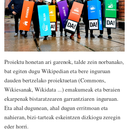
Proiektu honetan ari garenok, talde zein norbanako,
bat egiten dugu Wikipedian eta bere inguruan
dauden bertzelako proiektuetan (Commons,
Wikiesanak, Wikidata ...) emakumeak eta beraien
ekarpenak bistaratzearen garrantziaren inguruan.
Eta ahal dugunean, ahal dugun erritmoan eta
nahieran, bizi-tarteak eskeintzen dizkiogu zeregin
eder horri.