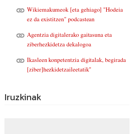
Wikiemakumeok [eta gehiago] "Hodeia
ez da existitzen" podcastean
Agentzia digitalerako gaitasuna eta
ziberhezkidetza dekalogoa
Ikasleen konpetentzia digitalak, begirada
[ziber]hezkidetzaileetatik"
Iruzkinak