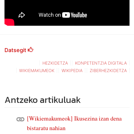
Datsegit
HEZKIDETZA
KONPETENTZIA DIGITALA
WIKIEMAKUMEOK
WIKIPEDIA
ZIBERHEZKIDETZA
Antzeko artikuluak
[Wikiemakumeok] Ikusezina izan dena
bistaratu nahian