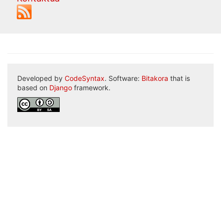
Developed by
CodeSyntax
. Software:
Bitakora
that is
based on
Django
framework.