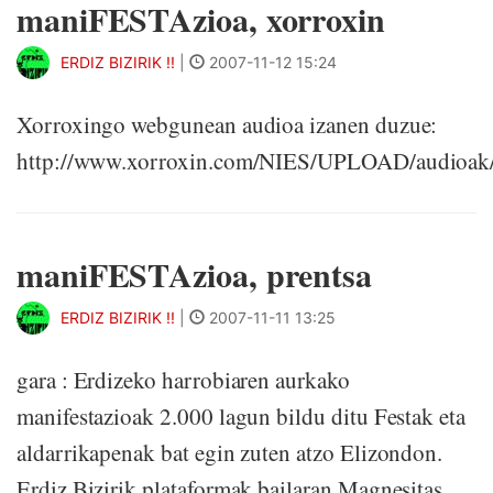
maniFESTAzioa, xorroxin
ERDIZ BIZIRIK !!
|
2007-11-12 15:24
Xorroxingo webgunean audioa izanen duzue:
http://www.xorroxin.com/NIES/UPLOAD/audioak
maniFESTAzioa, prentsa
ERDIZ BIZIRIK !!
|
2007-11-11 13:25
gara : Erdizeko harrobiaren aurkako
manifestazioak 2.000 lagun bildu ditu Festak eta
aldarrikapenak bat egin zuten atzo Elizondon.
Erdiz Bizirik plataformak bailaran Magnesitas