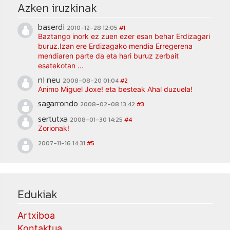
Azken iruzkinak
baserdi
2010-12-28 12:05
#1
Baztango inork ez zuen ezer esan behar Erdizagari
buruz.Izan ere Erdizagako mendia Erregerena
mendiaren parte da eta hari buruz zerbait
esatekotan ...
ni neu
2008-08-20 01:04
#2
Animo Miguel Joxe! eta besteak Ahal duzuela!
sagarrondo
2008-02-08 13:42
#3
sertutxa
2008-01-30 14:25
#4
Zorionak!
2007-11-16 14:31
#5
Edukiak
Artxiboa
Kontaktua