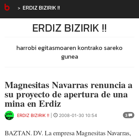
ERDIZ BIZIRIK !!
ERDIZ BIZIRIK !!
harrobi egitasmoaren kontrako sareko
gunea
Magnesitas Navarras renuncia a
su proyecto de apertura de una
mina en Erdiz
ERDIZ BIZIRIK !!
|
2008-01-30 10:54
3
BAZTAN. DV. La empresa Magnesitas Navarras,