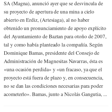
SA (Magna), anunció ayer que se desvincula de
su proyecto de apertura de una mina a cielo
abierto en Erdiz, (Artesiaga), al no haber
obtenido un pronunciamiento de apoyo explícito
del Ayuntamiento de Baztan para otoño de 2007,
tal y como había planteado la compañía. Según
Dominique Bamas, presidente del Consejo de
Administración de Magnesitas Navarras, ésta es
«una ocasión perdida» y «un fracaso, ya que el
proyecto está fuera de plazo y, en consecuencia,
no se dan las condiciones necesarias para poder
acometerlo». Bamas, junto a Nicolás Gangutia, ...