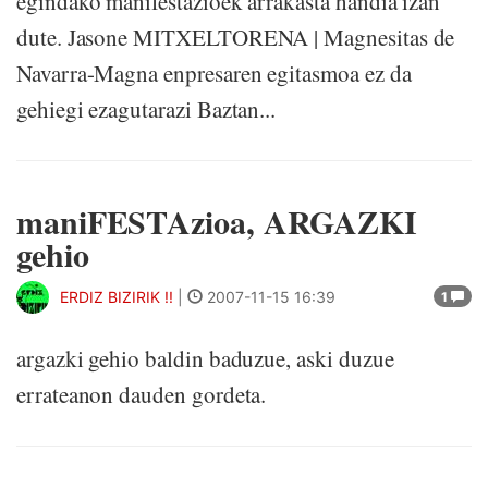
egindako manifestazioek arrakasta handia izan
dute. Jasone MITXELTORENA | Magnesitas de
Navarra-Magna enpresaren egitasmoa ez da
gehiegi ezagutarazi Baztan...
maniFESTAzioa, ARGAZKI
gehio
ERDIZ BIZIRIK !!
|
2007-11-15 16:39
1
argazki gehio baldin baduzue, aski duzue
errateanon dauden gordeta.