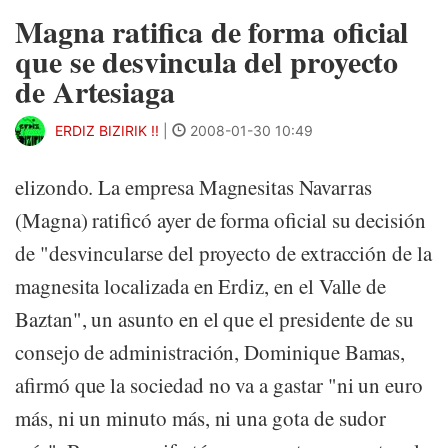
Magna ratifica de forma oficial
que se desvincula del proyecto
de Artesiaga
ERDIZ BIZIRIK !!
|
2008-01-30 10:49
elizondo. La empresa Magnesitas Navarras
(Magna) ratificó ayer de forma oficial su decisión
de "desvincularse del proyecto de extracción de la
magnesita localizada en Erdiz, en el Valle de
Baztan", un asunto en el que el presidente de su
consejo de administración, Dominique Bamas,
afirmó que la sociedad no va a gastar "ni un euro
más, ni un minuto más, ni una gota de sudor