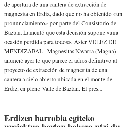
de apertura de una cantera de extracción de
magnesita en Erdiz, dado que no ha obtenido «un
pronunciamiento» por parte del Consistorio de
Baztan. Lamentó que esta decisión supone «una
ocasión perdida para todos». Asier VELEZ DE
MENDIZABAL | Magnesitas Navarra (Magna)
anunció ayer lo que parece el adiós definitivo al
proyecto de extracción de magnesita de una
cantera a cielo abierto ubicada en el monte de
Erdiz, en pleno Valle de Baztan. El pres...
Erdizen harrobia egiteko
proiektua bertan behera utzi du