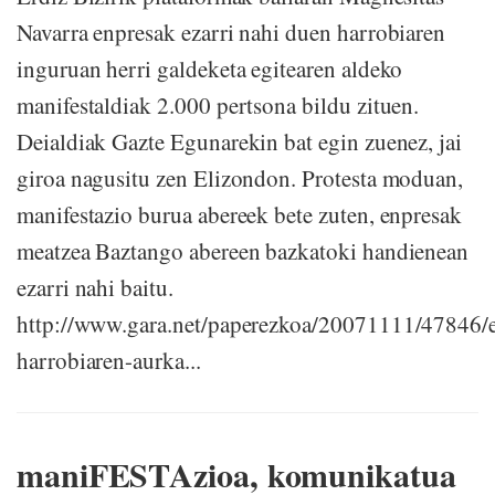
Navarra enpresak ezarri nahi duen harrobiaren
inguruan herri galdeketa egitearen aldeko
manifestaldiak 2.000 pertsona bildu zituen.
Deialdiak Gazte Egunarekin bat egin zuenez, jai
giroa nagusitu zen Elizondon. Protesta moduan,
manifestazio burua abereek bete zuten, enpresak
meatzea Baztango abereen bazkatoki handienean
ezarri nahi baitu.
http://www.gara.net/paperezkoa/20071111/47846/
harrobiaren-aurka...
maniFESTAzioa, komunikatua