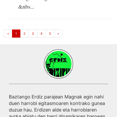
&nbs...
«
1
2
3
4
5
»
Baztango Erdiz parajean Magnak egin nahi
duen harrobi egitasmoaren kontrako gunea
duzue hau. Erdizen alde eta harrobiaren
aurka abiatu den herri dinamikaren barnean