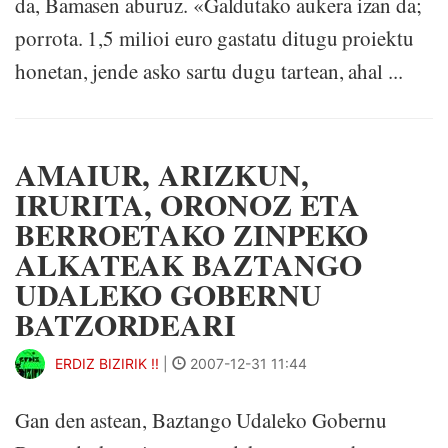
da, Bamasen aburuz. «Galdutako aukera izan da;
porrota. 1,5 milioi euro gastatu ditugu proiektu
honetan, jende asko sartu dugu tartean, ahal ...
AMAIUR, ARIZKUN,
IRURITA, ORONOZ ETA
BERROETAKO ZINPEKO
ALKATEAK BAZTANGO
UDALEKO GOBERNU
BATZORDEARI
ERDIZ BIZIRIK !!
|
2007-12-31 11:44
Gan den astean, Baztango Udaleko Gobernu