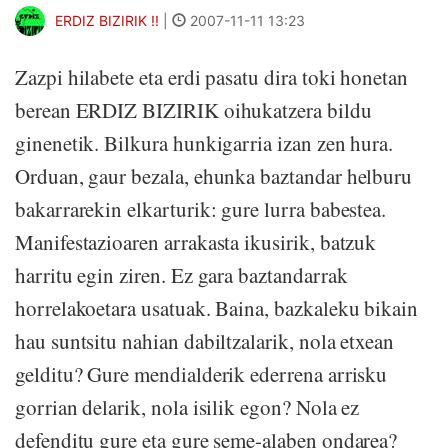
ERDIZ BIZIRIK !!
|
2007-11-11 13:23
Zazpi hilabete eta erdi pasatu dira toki honetan
berean ERDIZ BIZIRIK oihukatzera bildu
ginenetik. Bilkura hunkigarria izan zen hura.
Orduan, gaur bezala, ehunka baztandar helburu
bakarrarekin elkarturik: gure lurra babestea.
Manifestazioaren arrakasta ikusirik, batzuk
harritu egin ziren. Ez gara baztandarrak
horrelakoetara usatuak. Baina, bazkaleku bikain
hau suntsitu nahian dabiltzalarik, nola etxean
gelditu? Gure mendialderik ederrena arrisku
gorrian delarik, nola isilik egon? Nola ez
defenditu gure eta gure seme-alaben ondarea?