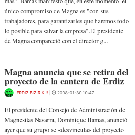
más". Bamas manifestó que, en este momento, el
único compromiso de Magna es "con sus
trabajadores, para garantizarles que haremos todo
lo posible para salvar la empresa".El presidente
de Magna compareció con el director g...
Magna anuncia que se retira del
proyecto de la cantera de Erdiz
ERDIZ BIZIRIK !!
|
2008-01-30 10:47
El presidente del Consejo de Administración de
Magnesitas Navarra, Dominique Bamas, anunció
ayer que su grupo se «desvincula» del proyecto