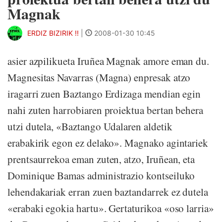
Magnak
ERDIZ BIZIRIK !!
|
2008-01-30 10:45
asier azpilikueta Iruñea Magnak amore eman du.
Magnesitas Navarras (Magna) enpresak atzo
iragarri zuen Baztango Erdizaga mendian egin
nahi zuten harrobiaren proiektua bertan behera
utzi dutela, «Baztango Udalaren aldetik
erabakirik egon ez delako». Magnako agintariek
prentsaurrekoa eman zuten, atzo, Iruñean, eta
Dominique Bamas administrazio kontseiluko
lehendakariak erran zuen baztandarrek ez dutela
«erabaki egokia hartu». Gertaturikoa «oso larria»