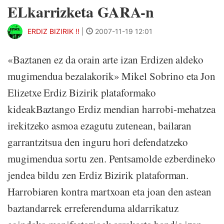
ELkarrizketa GARA-n
ERDIZ BIZIRIK !!
|
2007-11-19 12:01
«Baztanen ez da orain arte izan Erdizen aldeko
mugimendua bezalakorik» Mikel Sobrino eta Jon
Elizetxe Erdiz Bizirik plataformako
kideakBaztango Erdiz mendian harrobi-mehatzea
irekitzeko asmoa ezagutu zutenean, bailaran
garrantzitsua den inguru hori defendatzeko
mugimendua sortu zen. Pentsamolde ezberdineko
jendea bildu zen Erdiz Bizirik plataforman.
Harrobiaren kontra martxoan eta joan den astean
baztandarrek erreferenduma aldarrikatuz