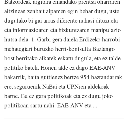
Batzordeak argitara emandako prentsa oharraren
aitzinean zenbait aipamen egin behar dugu, uste
dugulako bi gai arras diferente nahasi dituzuela
eta informazioaren eta hizkuntzaren manipulazio
hutsa dela. 1. Garbi gera daiela Erdizeko harrobi-
mehategiari buruzko herri-kontsulta Baztango
bost herritako alkatek eskatu dugula, eta ez talde
politiko batek. Honen alde ez dago EAE-ANV
bakarrik, baita guttienez bertze 954 baztandarrak
ere, seguruenik NaBai eta UPNren aldekoak
barne. Gu ez gara politikoak eta ez dugu joko
politikoan sartu nahi. EAE-ANV eta ...