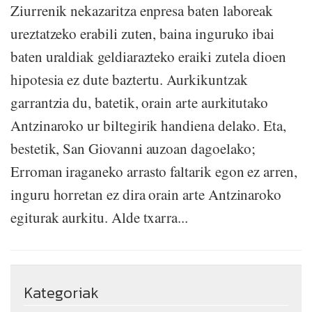
Ziurrenik nekazaritza enpresa baten laboreak
ureztatzeko erabili zuten, baina inguruko ibai
baten uraldiak geldiarazteko eraiki zutela dioen
hipotesia ez dute baztertu. Aurkikuntzak
garrantzia du, batetik, orain arte aurkitutako
Antzinaroko ur biltegirik handiena delako. Eta,
bestetik, San Giovanni auzoan dagoelako;
Erroman iraganeko arrasto faltarik egon ez arren,
inguru horretan ez dira orain arte Antzinaroko
egiturak aurkitu. Alde txarra...
Kategoriak