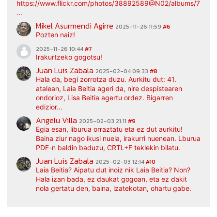
https://www.flickr.com/photos/38892589@N02/albums/7217
...
Mikel Asurmendi Agirre
2025-11-26 11:59
#6
Pozten naiz!
2025-11-26 10:44
#7
Irakurtzeko gogotsu!
Juan Luis Zabala
2025-02-04 09:33
#8
Hala da, begi zorrotza duzu. Aurkitu dut: 41.
atalean, Laia Beitia ageri da, nire despistearen
ondorioz, Lisa Beitia agertu ordez. Bigarren
edizior...
Angelu Villa
2025-02-03 21:11
#9
Egia esan, liburua orraztatu eta ez dut aurkitu!
Baina ziur nago ikusi nuela, irakurri nuenean. Lburua
PDF-n baldin baduzu, CRTL+F teklekin bilatu.
Juan Luis Zabala
2025-02-03 12:14
#10
Laia Beitia? Aipatu dut inoiz nik Laia Beitia? Non?
Hala izan bada, ez daukat gogoan, eta ez dakit
nola gertatu den, baina, izatekotan, ohartu gabe.