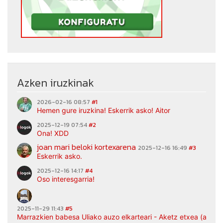
Azken iruzkinak
2026-02-16 08:57
#1
Hemen gure iruzkina! Eskerrik asko! Aitor
2025-12-19 07:54
#2
Ona! XDD
joan mari beloki kortexarena
2025-12-16 16:49
#3
Eskerrik asko.
2025-12-16 14:17
#4
Oso interesgarria!
2025-11-29 11:43
#5
Marrazkien babesa Uliako auzo elkarteari - Aketz etxea (argaz