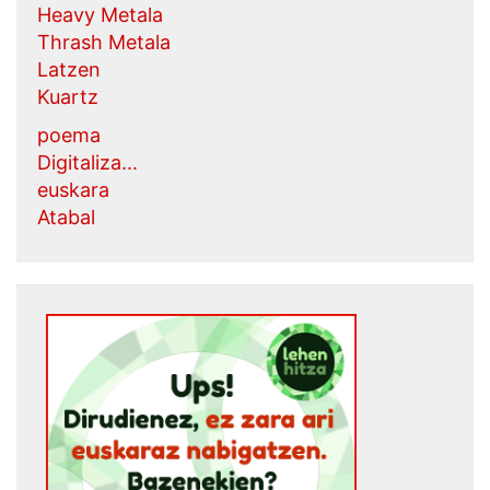
Heavy Metala
Thrash Metala
Latzen
Kuartz
poema
Digitaliza...
euskara
Atabal