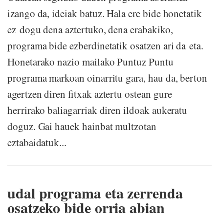
izango da, ideiak batuz. Hala ere bide honetatik
ez dogu dena aztertuko, dena erabakiko,
programa bide ezberdinetatik osatzen ari da eta.
Honetarako nazio mailako Puntuz Puntu
programa markoan oinarritu gara, hau da, berton
agertzen diren fitxak aztertu ostean gure
herrirako baliagarriak diren ildoak aukeratu
doguz. Gai hauek hainbat multzotan
eztabaidatuk...
udal programa eta zerrenda
osatzeko bide orria abian