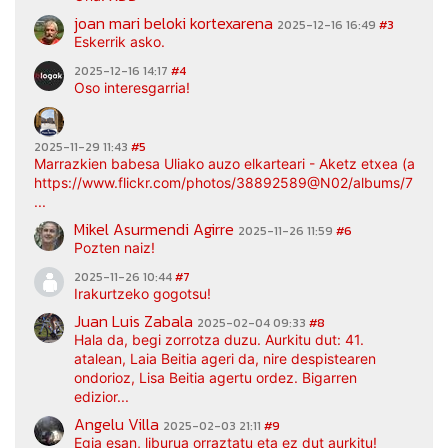
joan mari beloki kortexarena
2025-12-16 16:49
#3
Eskerrik asko.
2025-12-16 14:17
#4
Oso interesgarria!
2025-11-29 11:43
#5
Marrazkien babesa Uliako auzo elkarteari - Aketz etxea (argaz
https://www.flickr.com/photos/38892589@N02/albums/7217
...
Mikel Asurmendi Agirre
2025-11-26 11:59
#6
Pozten naiz!
2025-11-26 10:44
#7
Irakurtzeko gogotsu!
Juan Luis Zabala
2025-02-04 09:33
#8
Hala da, begi zorrotza duzu. Aurkitu dut: 41.
atalean, Laia Beitia ageri da, nire despistearen
ondorioz, Lisa Beitia agertu ordez. Bigarren
edizior...
Angelu Villa
2025-02-03 21:11
#9
Egia esan, liburua orraztatu eta ez dut aurkitu!