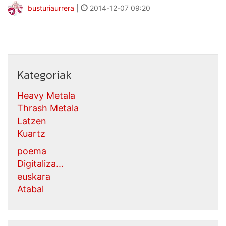
busturiaurrera
|
2014-12-07 09:20
Kategoriak
Heavy Metala
Thrash Metala
Latzen
Kuartz
poema
Digitaliza...
euskara
Atabal