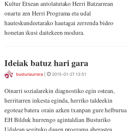
Kultur Etxean antolatutako Herri Batzarrean
onartu zen Herri Programa eta udal
hauteskundeetarako hautagai zerrenda bideo
honetan ikusi daitekeen modura.
Ideiak batuz hari gara
busturiaurrera
|
2015-01-27 13:51
Oinarri sozialarekin diagnostiko egin ostean,
herritarren inkesta eginda, herriko taldeekin
egoteaz batera orain azken txanpan gure helburua
EH Bilduk hurrengo agintaldian Busturiko
Udalean segituko dauen programa aberastea