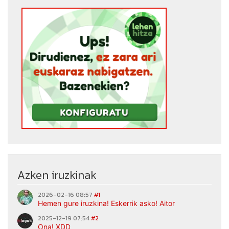
Azken iruzkinak
2026-02-16 08:57
#1
Hemen gure iruzkina! Eskerrik asko! Aitor
2025-12-19 07:54
#2
Ona! XDD