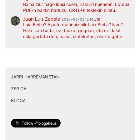
Baina ziur nago ikusi nuela, irakurri nuenean. Lburua
PDF-n baldin baduzu, CRTL+F teklekin bilatu.
Juan Luis Zabala
2025-02-03 12:14
#10
Laia Beitia? Aipatu dut inoiz nik Laia Beitia? Non?
Hala izan bada, ez daukat gogoan, eta ez dakit
nola gertatu den, baina, izatekotan, ohartu gabe.
JARRI HARREMANETAN
|
ZER DA
|
BLOGA