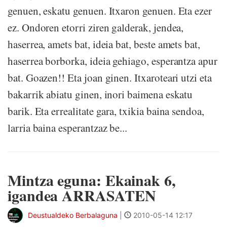
genuen, eskatu genuen. Itxaron genuen. Eta ezer
ez. Ondoren etorri ziren galderak, jendea,
haserrea, amets bat, ideia bat, beste amets bat,
haserrea borborka, ideia gehiago, esperantza apur
bat. Goazen!! Eta joan ginen. Itxaroteari utzi eta
bakarrik abiatu ginen, inori baimena eskatu
barik. Eta errealitate gara, txikia baina sendoa,
larria baina esperantzaz be...
Mintza eguna: Ekainak 6,
igandea ARRASATEN
Deustualdeko Berbalaguna
|
2010-05-14 12:17