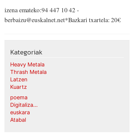
izena emateko:94 447 10 42 -
berbaizu@euskalnet.net*Bazkari txartela: 20€
Kategoriak
Heavy Metala
Thrash Metala
Latzen
Kuartz
poema
Digitaliza...
euskara
Atabal