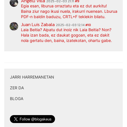
Angelu Villa
2025-02-03 21:11
#9
Egia esan, liburua orraztatu eta ez dut aurkitu!
Baina ziur nago ikusi nuela, irakurri nuenean. Lburua
PDF-n baldin baduzu, CRTL+F teklekin bilatu.
Juan Luis Zabala
2025-02-03 12:14
#10
Laia Beitia? Aipatu dut inoiz nik Laia Beitia? Non?
Hala izan bada, ez daukat gogoan, eta ez dakit
nola gertatu den, baina, izatekotan, ohartu gabe.
JARRI HARREMANETAN
|
ZER DA
|
BLOGA