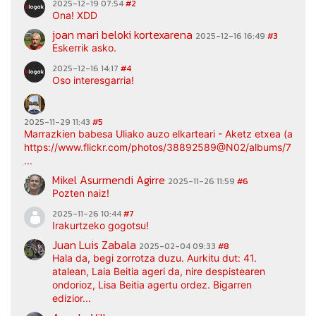
2025-12-19 07:54
#2
Ona! XDD
joan mari beloki kortexarena
2025-12-16 16:49
#3
Eskerrik asko.
2025-12-16 14:17
#4
Oso interesgarria!
2025-11-29 11:43
#5
Marrazkien babesa Uliako auzo elkarteari - Aketz etxea (argaz
https://www.flickr.com/photos/38892589@N02/albums/7217
...
Mikel Asurmendi Agirre
2025-11-26 11:59
#6
Pozten naiz!
2025-11-26 10:44
#7
Irakurtzeko gogotsu!
Juan Luis Zabala
2025-02-04 09:33
#8
Hala da, begi zorrotza duzu. Aurkitu dut: 41.
atalean, Laia Beitia ageri da, nire despistearen
ondorioz, Lisa Beitia agertu ordez. Bigarren
edizior...