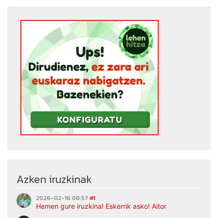
Azken iruzkinak
2026-02-16 08:57
#1
Hemen gure iruzkina! Eskerrik asko! Aitor