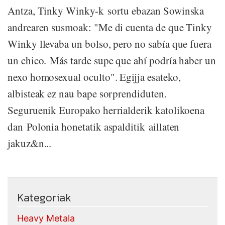
Antza, Tinky Winky-k sortu ebazan Sowinska
andrearen susmoak: "Me di cuenta de que Tinky
Winky llevaba un bolso, pero no sabía que fuera
un chico. Más tarde supe que ahí podría haber un
nexo homosexual oculto". Egijja esateko,
albisteak ez nau bape sorprendiduten.
Seguruenik Europako herrialderik katolikoena
dan Polonia honetatik aspalditik aillaten
jakuz&n...
Kategoriak
Heavy Metala