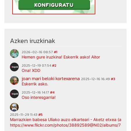
Azken iruzkinak
2026-02-16 08:57
#1
Hemen gure iruzkina! Eskerrik asko! Aitor
2025-12-19 07:54
#2
Ona! XDD
joan mari beloki kortexarena
2025-12-16 16:49
#3
Eskerrik asko.
2025-12-16 14:17
#4
Oso interesgarria!
2025-11-29 11:43
#5
Marrazkien babesa Uliako auzo elkarteari - Aketz etxea (argaz
https://www.flickr.com/photos/38892589@N02/albums/7217
...