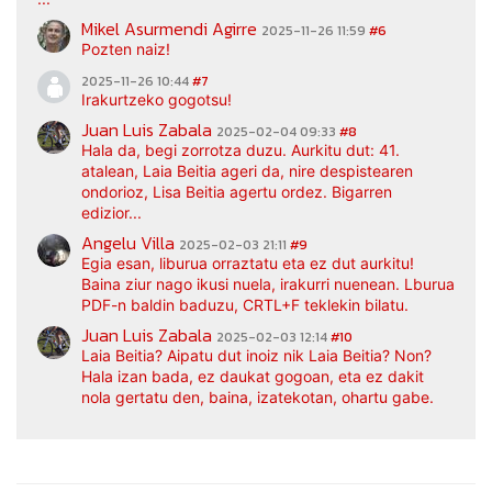
Mikel Asurmendi Agirre
2025-11-26 11:59
#6
Pozten naiz!
2025-11-26 10:44
#7
Irakurtzeko gogotsu!
Juan Luis Zabala
2025-02-04 09:33
#8
Hala da, begi zorrotza duzu. Aurkitu dut: 41.
atalean, Laia Beitia ageri da, nire despistearen
ondorioz, Lisa Beitia agertu ordez. Bigarren
edizior...
Angelu Villa
2025-02-03 21:11
#9
Egia esan, liburua orraztatu eta ez dut aurkitu!
Baina ziur nago ikusi nuela, irakurri nuenean. Lburua
PDF-n baldin baduzu, CRTL+F teklekin bilatu.
Juan Luis Zabala
2025-02-03 12:14
#10
Laia Beitia? Aipatu dut inoiz nik Laia Beitia? Non?
Hala izan bada, ez daukat gogoan, eta ez dakit
nola gertatu den, baina, izatekotan, ohartu gabe.