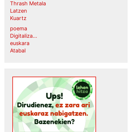
Thrash Metala
Latzen
Kuartz
poema
Digitaliza...
euskara
Atabal