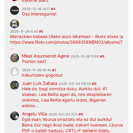
Eskerrik asko.
2025-12-16 14:17
#4
Oso interesgarria!
2025-11-29 11:43
#5
Marrazkien babesa Uliako auzo elkarteari - Aketz etxea (argaz
https://www.flickr.com/photos/38892589@N02/albums/7217
...
Mikel Asurmendi Agirre
2025-11-26 11:59
#6
Pozten naiz!
2025-11-26 10:44
#7
Irakurtzeko gogotsu!
Juan Luis Zabala
2025-02-04 09:33
#8
Hala da, begi zorrotza duzu. Aurkitu dut: 41.
atalean, Laia Beitia ageri da, nire despistearen
ondorioz, Lisa Beitia agertu ordez. Bigarren
edizior...
Angelu Villa
2025-02-03 21:11
#9
Egia esan, liburua orraztatu eta ez dut aurkitu!
Baina ziur nago ikusi nuela, irakurri nuenean. Lburua
PDF-n baldin baduzu, CRTL+F teklekin bilatu.