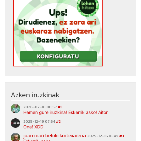
Azken iruzkinak
2026-02-16 08:57
#1
Hemen gure iruzkina! Eskerrik asko! Aitor
2025-12-19 07:54
#2
Ona! XDD
joan mari beloki kortexarena
2025-12-16 16:49
#3