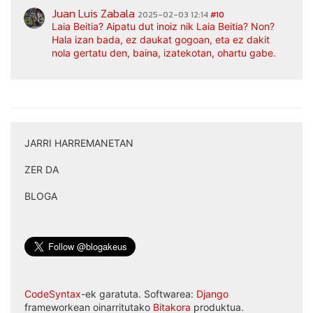
Juan Luis Zabala
2025-02-03 12:14
#10
Laia Beitia? Aipatu dut inoiz nik Laia Beitia? Non?
Hala izan bada, ez daukat gogoan, eta ez dakit
nola gertatu den, baina, izatekotan, ohartu gabe.
JARRI HARREMANETAN
|
ZER DA
|
BLOGA
CodeSyntax
-ek garatuta. Softwarea:
Django
frameworkean oinarritutako
Bitakora
produktua.