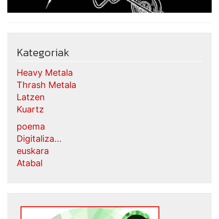
Kategoriak
Heavy Metala
Thrash Metala
Latzen
Kuartz
poema
Digitaliza...
euskara
Atabal