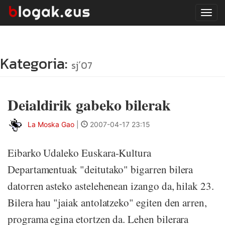
Tog
navi
Kategoria:
sj´07
Deialdirik gabeko bilerak
La Moska Gao
|
2007-04-17 23:15
Eibarko Udaleko Euskara-Kultura
Departamentuak "deitutako" bigarren bilera
datorren asteko astelehenean izango da, hilak 23.
Bilera hau "jaiak antolatzeko" egiten den arren,
programa egina etortzen da. Lehen bilerara