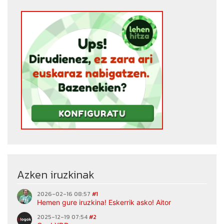
Azken iruzkinak
2026-02-16 08:57
#1
Hemen gure iruzkina! Eskerrik asko! Aitor
2025-12-19 07:54
#2