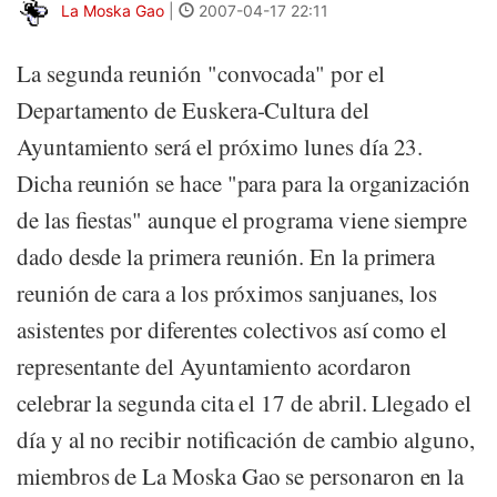
La Moska Gao
|
2007-04-17 22:11
La segunda reunión "convocada" por el
Departamento de Euskera-Cultura del
Ayuntamiento será el próximo lunes día 23.
Dicha reunión se hace "para para la organización
de las fiestas" aunque el programa viene siempre
dado desde la primera reunión. En la primera
reunión de cara a los próximos sanjuanes, los
asistentes por diferentes colectivos así como el
representante del Ayuntamiento acordaron
celebrar la segunda cita el 17 de abril. Llegado el
día y al no recibir notificación de cambio alguno,
miembros de La Moska Gao se personaron en la