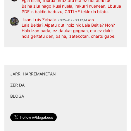
Egia esan, liburua orraztatu eta ez dut aurkitu!
Baina ziur nago ikusi nuela, irakurri nuenean. Lburua
PDF-n baldin baduzu, CRTL+F teklekin bilatu.
Juan Luis Zabala
2025-02-03 12:14
#10
Laia Beitia? Aipatu dut inoiz nik Laia Beitia? Non?
Hala izan bada, ez daukat gogoan, eta ez dakit
nola gertatu den, baina, izatekotan, ohartu gabe.
JARRI HARREMANETAN
|
ZER DA
|
BLOGA