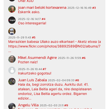
Ona! XDD
joan mari beloki kortexarena
2025-12-16 16:49
#3
Eskerrik asko.
2025-12-16 14:17
#4
Oso interesgarria!
2025-11-29 11:43
#5
Marrazkien babesa Uliako auzo elkarteari - Aketz etxea (argaz
https://www.flickr.com/photos/38892589@N02/albums/7217
...
Mikel Asurmendi Agirre
2025-11-26 11:59
#6
Pozten naiz!
2025-11-26 10:44
#7
Irakurtzeko gogotsu!
Juan Luis Zabala
2025-02-04 09:33
#8
Hala da, begi zorrotza duzu. Aurkitu dut: 41.
atalean, Laia Beitia ageri da, nire despistearen
ondorioz, Lisa Beitia agertu ordez. Bigarren
edizior...
Angelu Villa
2025-02-03 21:11
#9