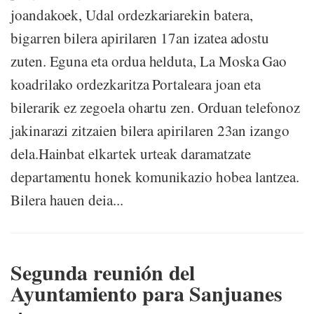
joandakoek, Udal ordezkariarekin batera,
bigarren bilera apirilaren 17an izatea adostu
zuten. Eguna eta ordua helduta, La Moska Gao
koadrilako ordezkaritza Portaleara joan eta
bilerarik ez zegoela ohartu zen. Orduan telefonoz
jakinarazi zitzaien bilera apirilaren 23an izango
dela.Hainbat elkartek urteak daramatzate
departamentu honek komunikazio hobea lantzea.
Bilera hauen deia...
Segunda reunión del
Ayuntamiento para Sanjuanes