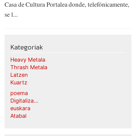
Casa de Cultura Portalea donde, telefónicamente,
se l...
Kategoriak
Heavy Metala
Thrash Metala
Latzen
Kuartz
poema
Digitaliza...
euskara
Atabal