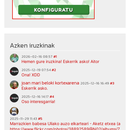
Azken iruzkinak
2026-02-16 08:57
#1
Hemen gure iruzkina! Eskerrik asko! Aitor
2025-12-19 07:54
#2
Ona! XDD
joan mari beloki kortexarena
2025-12-16 16:49
#3
Eskerrik asko.
2025-12-16 14:17
#4
Oso interesgarria!
2025-11-29 11:43
#5
Marrazkien babesa Uliako auzo elkarteari - Aketz etxea (argaz
https://www.flickr.com/photos/38892589@N02/albums/7217