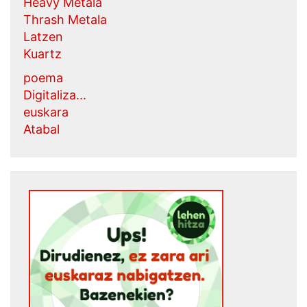
Heavy Metala
Thrash Metala
Latzen
Kuartz
poema
Digitaliza...
euskara
Atabal