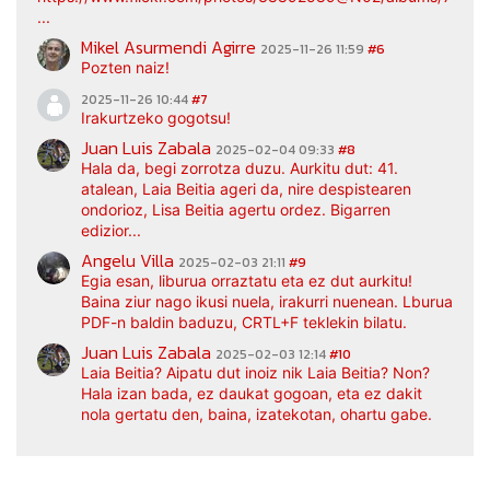
...
Mikel Asurmendi Agirre
2025-11-26 11:59
#6
Pozten naiz!
2025-11-26 10:44
#7
Irakurtzeko gogotsu!
Juan Luis Zabala
2025-02-04 09:33
#8
Hala da, begi zorrotza duzu. Aurkitu dut: 41.
atalean, Laia Beitia ageri da, nire despistearen
ondorioz, Lisa Beitia agertu ordez. Bigarren
edizior...
Angelu Villa
2025-02-03 21:11
#9
Egia esan, liburua orraztatu eta ez dut aurkitu!
Baina ziur nago ikusi nuela, irakurri nuenean. Lburua
PDF-n baldin baduzu, CRTL+F teklekin bilatu.
Juan Luis Zabala
2025-02-03 12:14
#10
Laia Beitia? Aipatu dut inoiz nik Laia Beitia? Non?
Hala izan bada, ez daukat gogoan, eta ez dakit
nola gertatu den, baina, izatekotan, ohartu gabe.