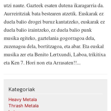
utzi naute. Gazteek esaten dutena ikaragarria da.
Aurreiritziak bata bestearen atzetik. Euskarak ez
duela balio drogei buruz kantatzeko, euskarak ez
duela balio iraintzeko, ez duela balio punk
musika egiteko, gaztelania gogorragoa dela,
zuzenagoa dela, bortitzagoa, eta abar. Eta euskal
musika zer eta Benito Lertxundi, Laboa, trikitixa
eta Ken 7. Hori non eta Arrasaten!!...
Kategoriak
Heavy Metala
Thrash Metala