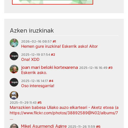
Azken iruzkinak
2026-02-16 08:57
#1
Hemen gure iruzkina! Eskerrik asko! Aitor
2025-12-19 07:54
#2
Ona! XDD
joan mari beloki kortexarena
2025-12-16 16:49
#3
Eskerrik asko.
2025-12-16 14:17
#4
Oso interesgarria!
2025-11-29 11:43
#5
Marrazkien babesa Uliako auzo elkarteari - Aketz etxea (argaz
https://www.flickr.com/photos/38892589@N02/albums/7217
...
Mikel Asurmendi Agirre
2025-11-26 11:59
#6