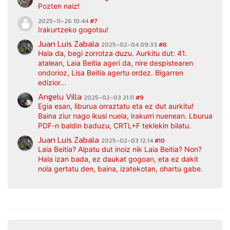
Pozten naiz!
2025-11-26 10:44
#7
Irakurtzeko gogotsu!
Juan Luis Zabala
2025-02-04 09:33
#8
Hala da, begi zorrotza duzu. Aurkitu dut: 41.
atalean, Laia Beitia ageri da, nire despistearen
ondorioz, Lisa Beitia agertu ordez. Bigarren
edizior...
Angelu Villa
2025-02-03 21:11
#9
Egia esan, liburua orraztatu eta ez dut aurkitu!
Baina ziur nago ikusi nuela, irakurri nuenean. Lburua
PDF-n baldin baduzu, CRTL+F teklekin bilatu.
Juan Luis Zabala
2025-02-03 12:14
#10
Laia Beitia? Aipatu dut inoiz nik Laia Beitia? Non?
Hala izan bada, ez daukat gogoan, eta ez dakit
nola gertatu den, baina, izatekotan, ohartu gabe.