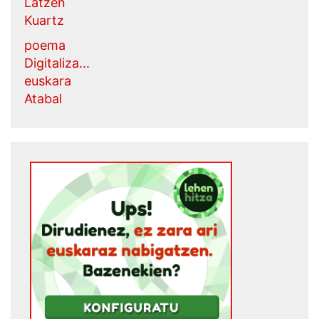
Latzen
Kuartz
poema
Digitaliza...
euskara
Atabal