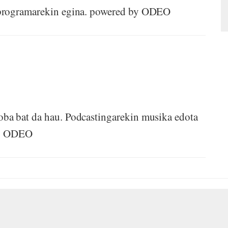
 programarekin egina. powered by ODEO
ba bat da hau. Podcastingarekin musika edota
by ODEO