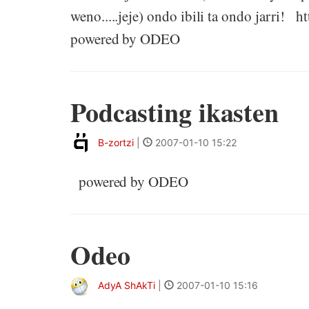
weno.....jeje) ondo ibili ta ondo jarri!
powered by ODEO
Podcasting ikasten
B-zortzi
|
2007-01-10 15:22
powered by ODEO
Odeo
AdyA ShAkTi
|
2007-01-10 15:16