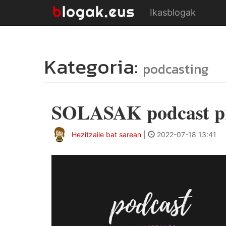
Ikasblogak
Kategoria:
podcasting
SOLASAK podcast pr
Hezitzaile bat sarean
|
2022-07-18 13:41