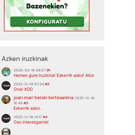
Azken iruzkinak
2026-02-16 08:57
#1
Hemen gure iruzkina! Eskerrik asko! Aitor
2025-12-19 07:54
#2
Ona! XDD
joan mari beloki kortexarena
2025-12-16
16:49
#3
Eskerrik asko.
2025-12-16 14:17
#4
Oso interesgarria!