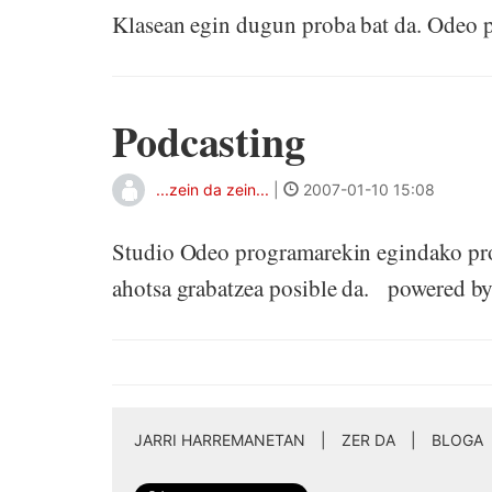
Klasean egin dugun proba bat da. Odeo
Podcasting
...zein da zein...
|
2007-01-10 15:08
Studio Odeo programarekin egindako pro
ahotsa grabatzea posible da. powered 
JARRI HARREMANETAN
|
ZER DA
|
BLOGA