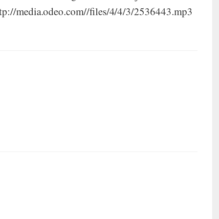
 http://media.odeo.com//files/4/4/3/2536443.mp3