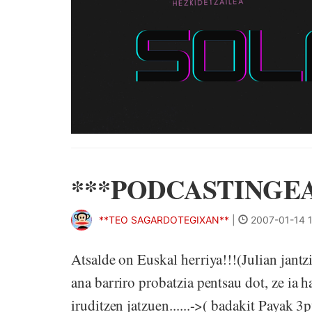
***PODCASTINGE
**TEO SAGARDOTEGIXAN**
|
2007-01-14 
Atsalde on Euskal herriya!!!(Julian jantz
ana barriro probatzia pentsau dot, ze ia 
iruditzen jatzuen......->( badakit Payak 3