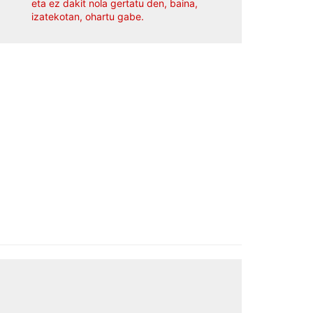
eta ez dakit nola gertatu den, baina,
izatekotan, ohartu gabe.