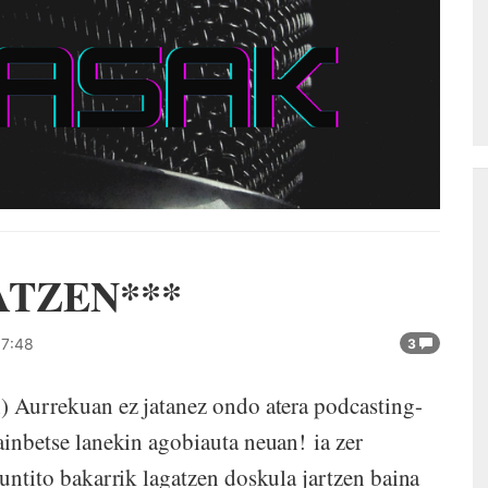
ATZEN***
17:48
3
i) Aurrekuan ez jatanez ondo atera podcasting-
hainbetse lanekin agobiauta neuan! ia zer
puntito bakarrik lagatzen doskula jartzen baina