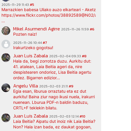
2025-11-29 11:43
#5
Marrazkien babesa Uliako auzo elkarteari - Aketz etxea (argazki bi
https://www.flickr.com/photos/38892589@N02/albums/72177720
...
Mikel Asurmendi Agirre
2025-11-26 11:59
#6
Pozten naiz!
2025-11-26 10:44
#7
Irakurtzeko gogotsu!
Juan Luis Zabala
2025-02-04 09:33
#8
Hala da, begi zorrotza duzu. Aurkitu dut:
41. atalean, Laia Beitia ageri da, nire
despistearen ondorioz, Lisa Beitia agertu
ordez. Bigarren edizior...
Angelu Villa
2025-02-03 21:11
#9
Egia esan, liburua orraztatu eta ez dut
aurkitu! Baina ziur nago ikusi nuela, irakurri
nuenean. Lburua PDF-n baldin baduzu,
CRTL+F teklekin bilatu.
Juan Luis Zabala
2025-02-03 12:14
#10
Laia Beitia? Aipatu dut inoiz nik Laia Beitia?
Non? Hala izan bada, ez daukat gogoan,