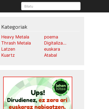
Kategoriak
Heavy Metala
poema
Thrash Metala
Digitaliza...
Latzen
euskara
Kuartz
Atabal