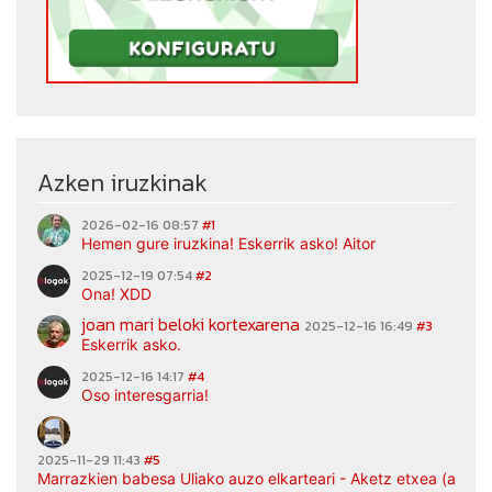
Azken iruzkinak
2026-02-16 08:57
#1
Hemen gure iruzkina! Eskerrik asko! Aitor
2025-12-19 07:54
#2
Ona! XDD
joan mari beloki kortexarena
2025-12-16 16:49
#3
Eskerrik asko.
2025-12-16 14:17
#4
Oso interesgarria!
2025-11-29 11:43
#5
Marrazkien babesa Uliako auzo elkarteari - Aketz etxea (argaz