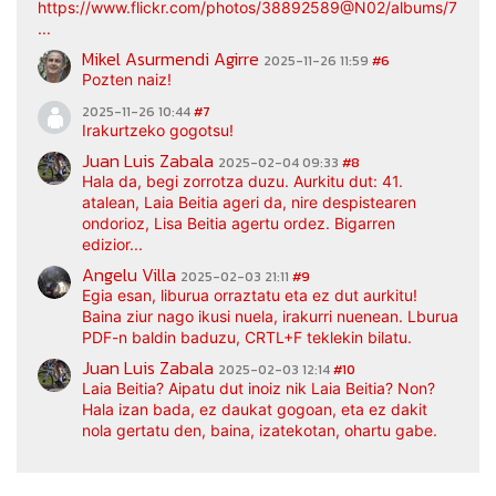
https://www.flickr.com/photos/38892589@N02/albums/7217
...
Mikel Asurmendi Agirre
2025-11-26 11:59
#6
Pozten naiz!
2025-11-26 10:44
#7
Irakurtzeko gogotsu!
Juan Luis Zabala
2025-02-04 09:33
#8
Hala da, begi zorrotza duzu. Aurkitu dut: 41.
atalean, Laia Beitia ageri da, nire despistearen
ondorioz, Lisa Beitia agertu ordez. Bigarren
edizior...
Angelu Villa
2025-02-03 21:11
#9
Egia esan, liburua orraztatu eta ez dut aurkitu!
Baina ziur nago ikusi nuela, irakurri nuenean. Lburua
PDF-n baldin baduzu, CRTL+F teklekin bilatu.
Juan Luis Zabala
2025-02-03 12:14
#10
Laia Beitia? Aipatu dut inoiz nik Laia Beitia? Non?
Hala izan bada, ez daukat gogoan, eta ez dakit
nola gertatu den, baina, izatekotan, ohartu gabe.