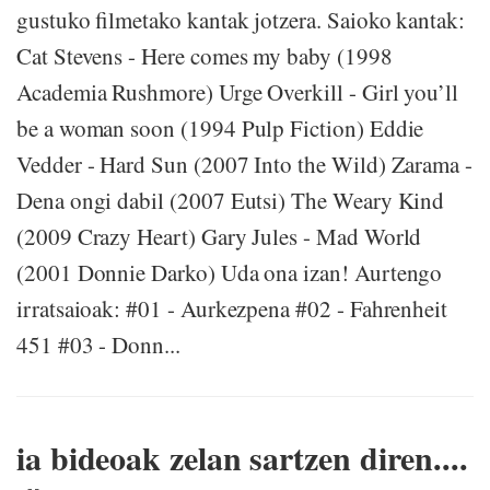
gustuko filmetako kantak jotzera. Saioko kantak:
Cat Stevens - Here comes my baby (1998
Academia Rushmore) Urge Overkill - Girl you’ll
be a woman soon (1994 Pulp Fiction) Eddie
Vedder - Hard Sun (2007 Into the Wild) Zarama -
Dena ongi dabil (2007 Eutsi) The Weary Kind
(2009 Crazy Heart) Gary Jules - Mad World
(2001 Donnie Darko) Uda ona izan! Aurtengo
irratsaioak: #01 - Aurkezpena #02 - Fahrenheit
451 #03 - Donn...
ia bideoak zelan sartzen diren....