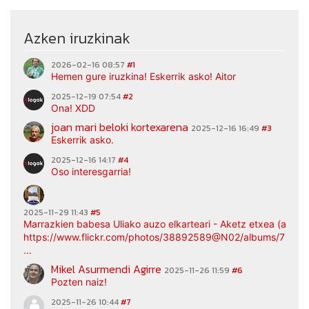
Azken iruzkinak
2026-02-16 08:57
#1
Hemen gure iruzkina! Eskerrik asko! Aitor
2025-12-19 07:54
#2
Ona! XDD
joan mari beloki kortexarena
2025-12-16 16:49
#3
Eskerrik asko.
2025-12-16 14:17
#4
Oso interesgarria!
2025-11-29 11:43
#5
Marrazkien babesa Uliako auzo elkarteari - Aketz etxea (argaz
https://www.flickr.com/photos/38892589@N02/albums/7217
...
Mikel Asurmendi Agirre
2025-11-26 11:59
#6
Pozten naiz!
2025-11-26 10:44
#7