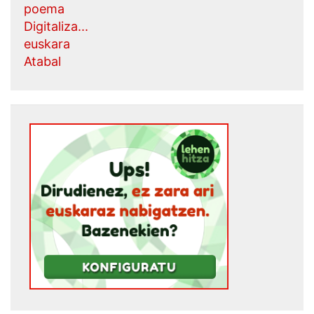
poema
Digitaliza...
euskara
Atabal