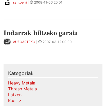
santberri
|
2008-11-06 20:01
Indarrak biltzeko garaia
AUZOARTEKO
|
2007-03-12 00:00
Kategoriak
Heavy Metala
Thrash Metala
Latzen
Kuartz