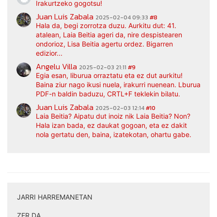
Irakurtzeko gogotsu!
Juan Luis Zabala
2025-02-04 09:33
#8
Hala da, begi zorrotza duzu. Aurkitu dut: 41.
atalean, Laia Beitia ageri da, nire despistearen
ondorioz, Lisa Beitia agertu ordez. Bigarren
edizior...
Angelu Villa
2025-02-03 21:11
#9
Egia esan, liburua orraztatu eta ez dut aurkitu!
Baina ziur nago ikusi nuela, irakurri nuenean. Lburua
PDF-n baldin baduzu, CRTL+F teklekin bilatu.
Juan Luis Zabala
2025-02-03 12:14
#10
Laia Beitia? Aipatu dut inoiz nik Laia Beitia? Non?
Hala izan bada, ez daukat gogoan, eta ez dakit
nola gertatu den, baina, izatekotan, ohartu gabe.
JARRI HARREMANETAN
|
ZER DA