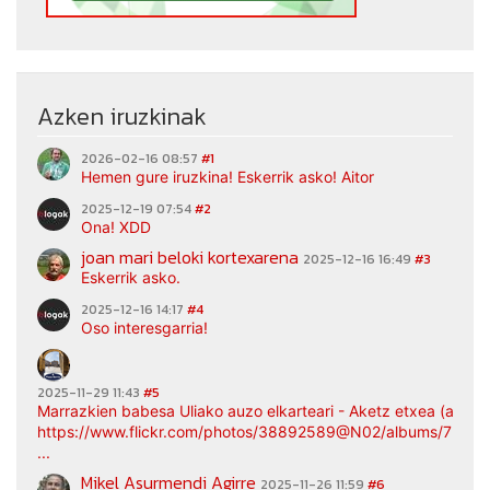
Azken iruzkinak
2026-02-16 08:57
#1
Hemen gure iruzkina! Eskerrik asko! Aitor
2025-12-19 07:54
#2
Ona! XDD
joan mari beloki kortexarena
2025-12-16 16:49
#3
Eskerrik asko.
2025-12-16 14:17
#4
Oso interesgarria!
2025-11-29 11:43
#5
Marrazkien babesa Uliako auzo elkarteari - Aketz etxea (argaz
https://www.flickr.com/photos/38892589@N02/albums/7217
...
Mikel Asurmendi Agirre
2025-11-26 11:59
#6