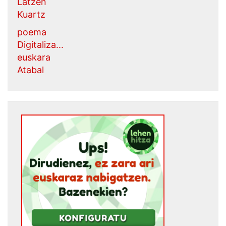
Latzen
Kuartz
poema
Digitaliza...
euskara
Atabal