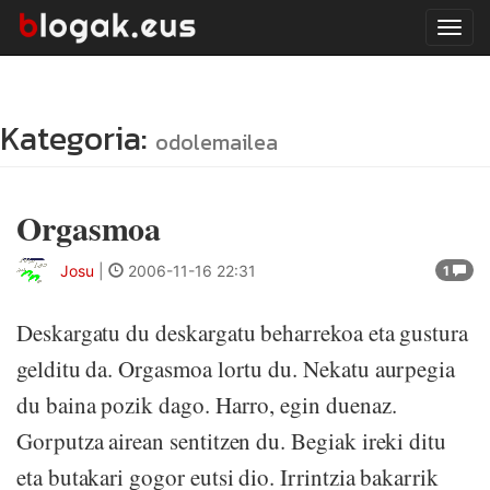
Tog
navi
Kategoria:
odolemailea
Orgasmoa
Josu
|
2006-11-16 22:31
1
Deskargatu du deskargatu beharrekoa eta gustura
gelditu da. Orgasmoa lortu du. Nekatu aurpegia
du baina pozik dago. Harro, egin duenaz.
Gorputza airean sentitzen du. Begiak ireki ditu
eta butakari gogor eutsi dio. Irrintzia bakarrik