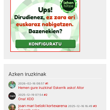
Azken iruzkinak
2026-02-16 08:57
#1
Hemen gure iruzkina! Eskerrik asko! Aitor
2025-12-19 07:54
#2
Ona! XDD
joan mari beloki kortexarena
2025-12-16 16:49
#3