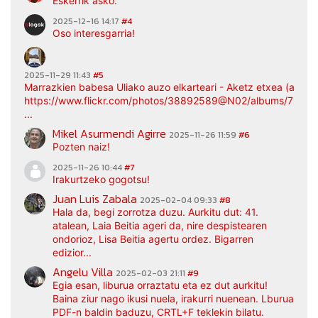
Eskerrik asko.
2025-12-16 14:17
#4
Oso interesgarria!
2025-11-29 11:43
#5
Marrazkien babesa Uliako auzo elkarteari - Aketz etxea (argaz
https://www.flickr.com/photos/38892589@N02/albums/7217
...
Mikel Asurmendi Agirre
2025-11-26 11:59
#6
Pozten naiz!
2025-11-26 10:44
#7
Irakurtzeko gogotsu!
Juan Luis Zabala
2025-02-04 09:33
#8
Hala da, begi zorrotza duzu. Aurkitu dut: 41.
atalean, Laia Beitia ageri da, nire despistearen
ondorioz, Lisa Beitia agertu ordez. Bigarren
edizior...
Angelu Villa
2025-02-03 21:11
#9
Egia esan, liburua orraztatu eta ez dut aurkitu!
Baina ziur nago ikusi nuela, irakurri nuenean. Lburua
PDF-n baldin baduzu, CRTL+F teklekin bilatu.