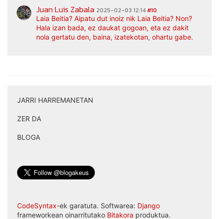
Juan Luis Zabala
2025-02-03 12:14
#10
Laia Beitia? Aipatu dut inoiz nik Laia Beitia? Non?
Hala izan bada, ez daukat gogoan, eta ez dakit
nola gertatu den, baina, izatekotan, ohartu gabe.
JARRI HARREMANETAN
|
ZER DA
|
BLOGA
CodeSyntax
-ek garatuta. Softwarea:
Django
frameworkean oinarritutako
Bitakora
produktua.