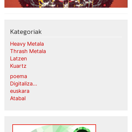
Kategoriak
Heavy Metala
Thrash Metala
Latzen
Kuartz
poema
Digitaliza...
euskara
Atabal