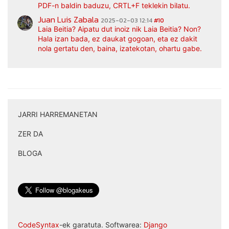
PDF-n baldin baduzu, CRTL+F teklekin bilatu.
Juan Luis Zabala
2025-02-03 12:14
#10
Laia Beitia? Aipatu dut inoiz nik Laia Beitia? Non?
Hala izan bada, ez daukat gogoan, eta ez dakit
nola gertatu den, baina, izatekotan, ohartu gabe.
JARRI HARREMANETAN
|
ZER DA
|
BLOGA
CodeSyntax
-ek garatuta. Softwarea:
Django