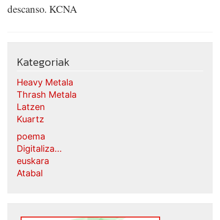
descanso. KCNA
Kategoriak
Heavy Metala
Thrash Metala
Latzen
Kuartz
poema
Digitaliza...
euskara
Atabal