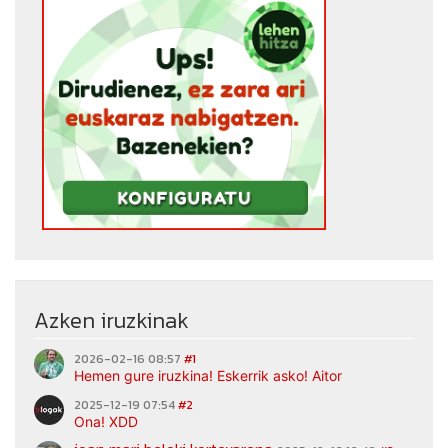
Azken iruzkinak
2026-02-16 08:57
#1
Hemen gure iruzkina! Eskerrik asko! Aitor
2025-12-19 07:54
#2
Ona! XDD