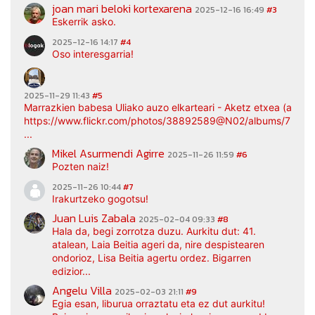
joan mari beloki kortexarena
2025-12-16 16:49
#3
Eskerrik asko.
2025-12-16 14:17
#4
Oso interesgarria!
2025-11-29 11:43
#5
Marrazkien babesa Uliako auzo elkarteari - Aketz etxea (argaz
https://www.flickr.com/photos/38892589@N02/albums/7217
...
Mikel Asurmendi Agirre
2025-11-26 11:59
#6
Pozten naiz!
2025-11-26 10:44
#7
Irakurtzeko gogotsu!
Juan Luis Zabala
2025-02-04 09:33
#8
Hala da, begi zorrotza duzu. Aurkitu dut: 41.
atalean, Laia Beitia ageri da, nire despistearen
ondorioz, Lisa Beitia agertu ordez. Bigarren
edizior...
Angelu Villa
2025-02-03 21:11
#9
Egia esan, liburua orraztatu eta ez dut aurkitu!