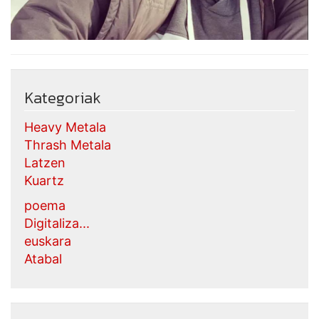
Kategoriak
Heavy Metala
Thrash Metala
Latzen
Kuartz
poema
Digitaliza...
euskara
Atabal