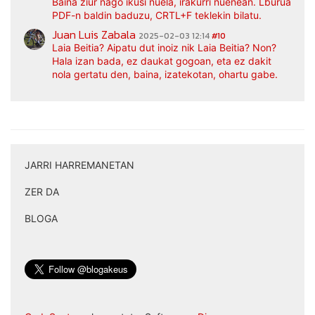
Baina ziur nago ikusi nuela, irakurri nuenean. Lburua
PDF-n baldin baduzu, CRTL+F teklekin bilatu.
Juan Luis Zabala
2025-02-03 12:14
#10
Laia Beitia? Aipatu dut inoiz nik Laia Beitia? Non?
Hala izan bada, ez daukat gogoan, eta ez dakit
nola gertatu den, baina, izatekotan, ohartu gabe.
JARRI HARREMANETAN
|
ZER DA
|
BLOGA