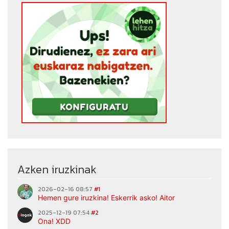
Azken iruzkinak
2026-02-16 08:57
#1
Hemen gure iruzkina! Eskerrik asko! Aitor
2025-12-19 07:54
#2
Ona! XDD