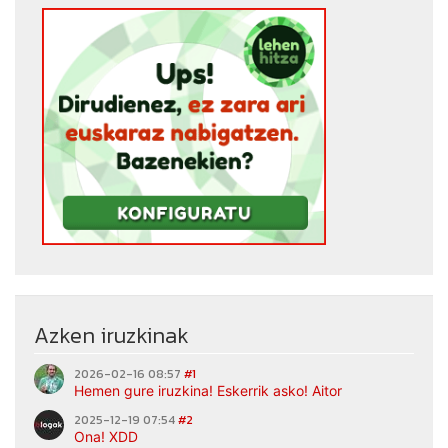
Azken iruzkinak
2026-02-16 08:57
#1
Hemen gure iruzkina! Eskerrik asko! Aitor
2025-12-19 07:54
#2
Ona! XDD