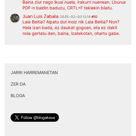
Baina ziur nago ikusi nuela, irakurri nuenean. Lburua
PDF-n baldin baduzu, CRTL+F teklekin bilatu.
Juan Luis Zabala
2025-02-03 12:14
#10
Laia Beitia? Aipatu dut inoiz nik Laia Beitia? Non?
Hala izan bada, ez daukat gogoan, eta ez dakit
nola gertatu den, baina, izatekotan, ohartu gabe.
JARRI HARREMANETAN
|
ZER DA
|
BLOGA