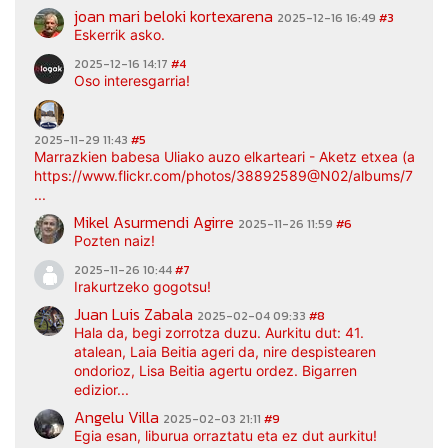
joan mari beloki kortexarena
2025-12-16 16:49
#3
Eskerrik asko.
2025-12-16 14:17
#4
Oso interesgarria!
2025-11-29 11:43
#5
Marrazkien babesa Uliako auzo elkarteari - Aketz etxea (argaz
https://www.flickr.com/photos/38892589@N02/albums/7217
...
Mikel Asurmendi Agirre
2025-11-26 11:59
#6
Pozten naiz!
2025-11-26 10:44
#7
Irakurtzeko gogotsu!
Juan Luis Zabala
2025-02-04 09:33
#8
Hala da, begi zorrotza duzu. Aurkitu dut: 41.
atalean, Laia Beitia ageri da, nire despistearen
ondorioz, Lisa Beitia agertu ordez. Bigarren
edizior...
Angelu Villa
2025-02-03 21:11
#9
Egia esan, liburua orraztatu eta ez dut aurkitu!