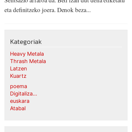
Sentsazio arraroa da. Beti izan dut dena etiketatu
eta definitzeko joera. Denok beza...
Kategoriak
Heavy Metala
Thrash Metala
Latzen
Kuartz
poema
Digitaliza...
euskara
Atabal