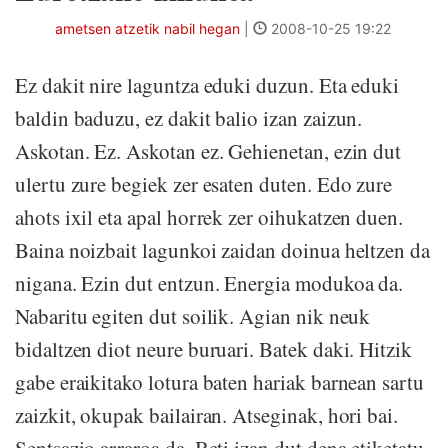
ametsen atzetik nabil hegan
|
2008-10-25 19:22
Ez dakit nire laguntza eduki duzun. Eta eduki
baldin baduzu, ez dakit balio izan zaizun.
Askotan. Ez. Askotan ez. Gehienetan, ezin dut
ulertu zure begiek zer esaten duten. Edo zure
ahots ixil eta apal horrek zer oihukatzen duen.
Baina noizbait lagunkoi zaidan doinua heltzen da
nigana. Ezin dut entzun. Energia modukoa da.
Nabaritu egiten dut soilik. Agian nik neuk
bidaltzen diot neure buruari. Batek daki. Hitzik
gabe eraikitako lotura baten hariak barnean sartu
zaizkit, okupak bailairan. Atseginak, hori bai.