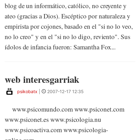
blog de un informático, católico, no creyente y
ateo (gracias a Dios). Escéptico por naturaleza y
empirista por cojones, basado en el "si no lo veo,
no lo creo" y en el "si no lo digo, reviento". Sus
ídolos de infancia fueron: Samantha Fox...
web interesgarriak
psikobatx
|
2007-12-17 12:35
www.psicomundo.com www.psiconet.com
www.psiconet.es www.psicologia.nu
www.psicoactiva.com www.psicologia-