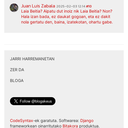
Juan Luis Zabala
2025-02-03 12:14
#10
Laia Beitia? Aipatu dut inoiz nik Laia Beitia? Non?
Hala izan bada, ez daukat gogoan, eta ez dakit
nola gertatu den, baina, izatekotan, ohartu gabe.
JARRI HARREMANETAN
|
ZER DA
|
BLOGA
CodeSyntax
-ek garatuta. Softwarea:
Django
frameworkean oinarritutako
Bitakora
produktua.