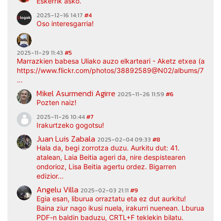
Eskerrik asko.
2025-12-16 14:17
#4
Oso interesgarria!
2025-11-29 11:43
#5
Marrazkien babesa Uliako auzo elkarteari - Aketz etxea (argaz
https://www.flickr.com/photos/38892589@N02/albums/7217
...
Mikel Asurmendi Agirre
2025-11-26 11:59
#6
Pozten naiz!
2025-11-26 10:44
#7
Irakurtzeko gogotsu!
Juan Luis Zabala
2025-02-04 09:33
#8
Hala da, begi zorrotza duzu. Aurkitu dut: 41.
atalean, Laia Beitia ageri da, nire despistearen
ondorioz, Lisa Beitia agertu ordez. Bigarren
edizior...
Angelu Villa
2025-02-03 21:11
#9
Egia esan, liburua orraztatu eta ez dut aurkitu!
Baina ziur nago ikusi nuela, irakurri nuenean. Lburua
PDF-n baldin baduzu, CRTL+F teklekin bilatu.