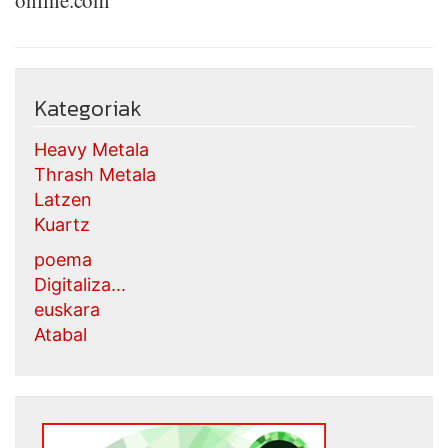
online.com
Kategoriak
Heavy Metala
Thrash Metala
Latzen
Kuartz
poema
Digitaliza...
euskara
Atabal