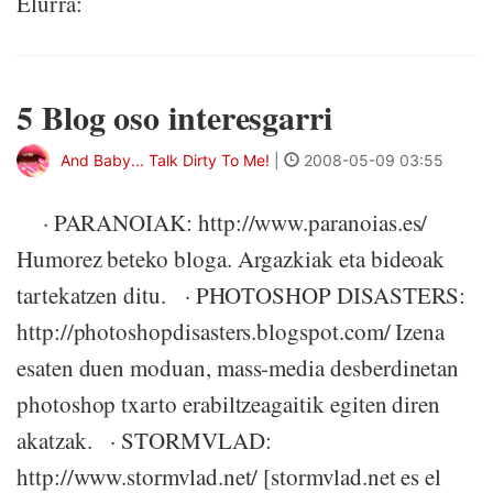
Elurra:
5 Blog oso interesgarri
And Baby... Talk Dirty To Me!
|
2008-05-09 03:55
· PARANOIAK: http://www.paranoias.es/
Humorez beteko bloga. Argazkiak eta bideoak
tartekatzen ditu. · PHOTOSHOP DISASTERS:
http://photoshopdisasters.blogspot.com/ Izena
esaten duen moduan, mass-media desberdinetan
photoshop txarto erabiltzeagaitik egiten diren
akatzak. · STORMVLAD:
http://www.stormvlad.net/ [stormvlad.net es el