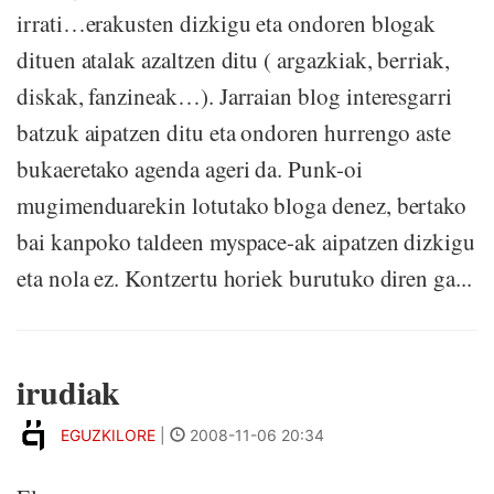
irrati…erakusten dizkigu eta ondoren blogak
dituen atalak azaltzen ditu ( argazkiak, berriak,
diskak, fanzineak…). Jarraian blog interesgarri
batzuk aipatzen ditu eta ondoren hurrengo aste
bukaeretako agenda ageri da. Punk-oi
mugimenduarekin lotutako bloga denez, bertako
bai kanpoko taldeen myspace-ak aipatzen dizkigu
eta nola ez. Kontzertu horiek burutuko diren ga...
irudiak
EGUZKILORE
|
2008-11-06 20:34