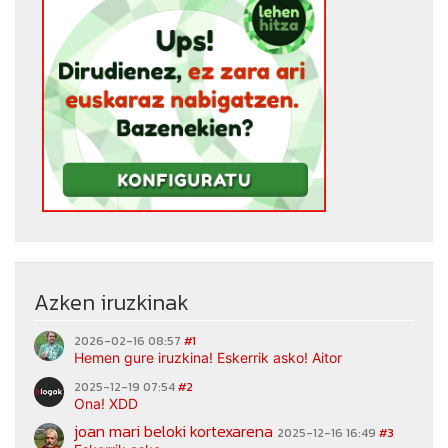
Azken iruzkinak
2026-02-16 08:57
#1
Hemen gure iruzkina! Eskerrik asko! Aitor
2025-12-19 07:54
#2
Ona! XDD
joan mari beloki kortexarena
2025-12-16 16:49
#3