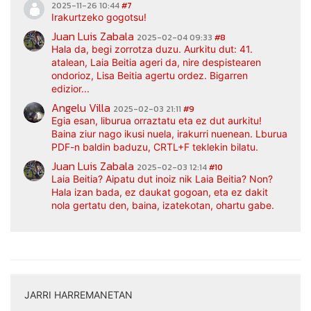
2025-11-26 10:44
#7
Irakurtzeko gogotsu!
Juan Luis Zabala
2025-02-04 09:33
#8
Hala da, begi zorrotza duzu. Aurkitu dut: 41.
atalean, Laia Beitia ageri da, nire despistearen
ondorioz, Lisa Beitia agertu ordez. Bigarren
edizior...
Angelu Villa
2025-02-03 21:11
#9
Egia esan, liburua orraztatu eta ez dut aurkitu!
Baina ziur nago ikusi nuela, irakurri nuenean. Lburua
PDF-n baldin baduzu, CRTL+F teklekin bilatu.
Juan Luis Zabala
2025-02-03 12:14
#10
Laia Beitia? Aipatu dut inoiz nik Laia Beitia? Non?
Hala izan bada, ez daukat gogoan, eta ez dakit
nola gertatu den, baina, izatekotan, ohartu gabe.
JARRI HARREMANETAN
|