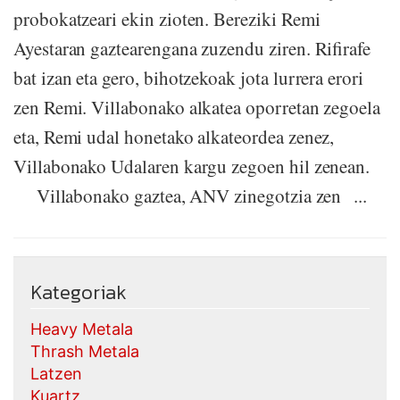
probokatzeari ekin zioten. Bereziki Remi
Ayestaran gaztearengana zuzendu ziren. Rifirafe
bat izan eta gero, bihotzekoak jota lurrera erori
zen Remi. Villabonako alkatea oporretan zegoela
eta, Remi udal honetako alkateordea zenez,
Villabonako Udalaren kargu zegoen hil zenean.
Villabonako gaztea, ANV zinegotzia zen ...
Kategoriak
Heavy Metala
Thrash Metala
Latzen
Kuartz