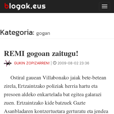
Tog
navi
Kategoria:
gogan
REMI gogoan zaitugu!
GUKIN ZOPIZARREN!
|
2009-08-02 23:36
Ostiral gauean Villabonako jaiak bete-betean
zirela, Ertzaintzako poliziak herria hartu eta
presoen aldeko enkartelada bat egitea galarazi
zuen. Ertzaintzako kide batzuek Gazte
Asanbladaren kontzertuetara gerturatu eta jendea