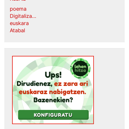
poema
Digitaliza...
euskara
Atabal