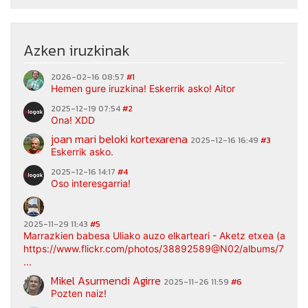
Azken iruzkinak
2026-02-16 08:57
#1
Hemen gure iruzkina! Eskerrik asko! Aitor
2025-12-19 07:54
#2
Ona! XDD
joan mari beloki kortexarena
2025-12-16 16:49
#3
Eskerrik asko.
2025-12-16 14:17
#4
Oso interesgarria!
2025-11-29 11:43
#5
Marrazkien babesa Uliako auzo elkarteari - Aketz etxea (argaz
https://www.flickr.com/photos/38892589@N02/albums/7217
...
Mikel Asurmendi Agirre
2025-11-26 11:59
#6
Pozten naiz!