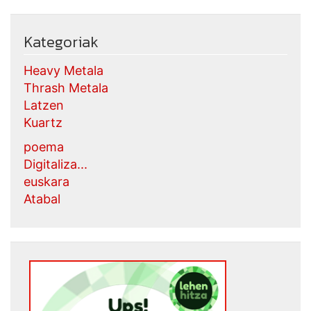
Kategoriak
Heavy Metala
Thrash Metala
Latzen
Kuartz
poema
Digitaliza...
euskara
Atabal