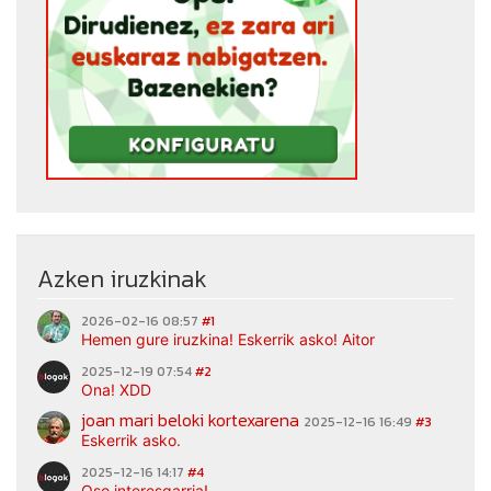
Azken iruzkinak
2026-02-16 08:57
#1
Hemen gure iruzkina! Eskerrik asko! Aitor
2025-12-19 07:54
#2
Ona! XDD
joan mari beloki kortexarena
2025-12-16 16:49
#3
Eskerrik asko.
2025-12-16 14:17
#4
Oso interesgarria!