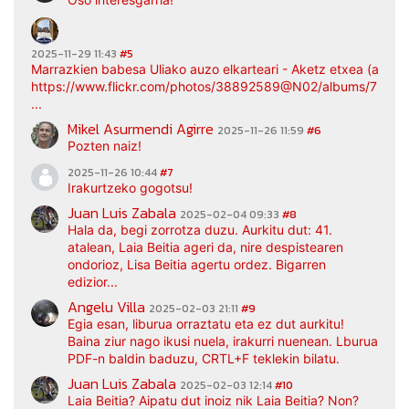
2025-11-29 11:43
#5
Marrazkien babesa Uliako auzo elkarteari - Aketz etxea (argaz
https://www.flickr.com/photos/38892589@N02/albums/7217
...
Mikel Asurmendi Agirre
2025-11-26 11:59
#6
Pozten naiz!
2025-11-26 10:44
#7
Irakurtzeko gogotsu!
Juan Luis Zabala
2025-02-04 09:33
#8
Hala da, begi zorrotza duzu. Aurkitu dut: 41.
atalean, Laia Beitia ageri da, nire despistearen
ondorioz, Lisa Beitia agertu ordez. Bigarren
edizior...
Angelu Villa
2025-02-03 21:11
#9
Egia esan, liburua orraztatu eta ez dut aurkitu!
Baina ziur nago ikusi nuela, irakurri nuenean. Lburua
PDF-n baldin baduzu, CRTL+F teklekin bilatu.
Juan Luis Zabala
2025-02-03 12:14
#10
Laia Beitia? Aipatu dut inoiz nik Laia Beitia? Non?