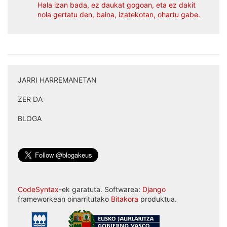
Hala izan bada, ez daukat gogoan, eta ez dakit
nola gertatu den, baina, izatekotan, ohartu gabe.
JARRI HARREMANETAN
|
ZER DA
|
BLOGA
CodeSyntax
-ek garatuta. Softwarea:
Django
frameworkean oinarritutako
Bitakora
produktua.