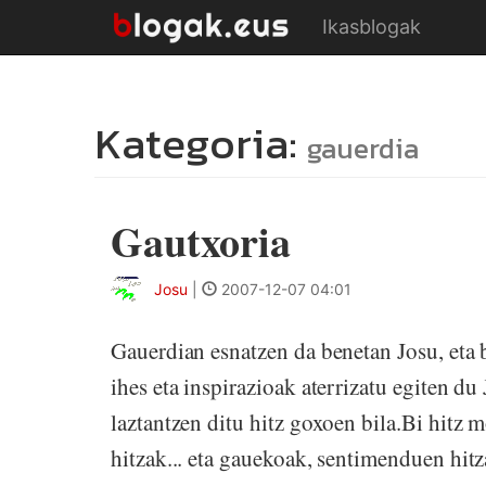
Ikasblogak
Kategoria:
gauerdia
Gautxoria
Josu
|
2007-12-07 04:01
Gauerdian esnatzen da benetan Josu, eta
ihes eta inspirazioak aterrizatu egiten du
laztantzen ditu hitz goxoen bila.Bi hitz
hitzak... eta gauekoak, sentimenduen hitz