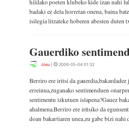
hildako poeten klubeko kide izan nahi lu
badaki ez dela horretan onena, baina batz
isilegia litzateke hoberen abesten duten t
Gauerdiko sentimen
Josu
|
2006-05-04 01:32
Berriro ere iritsi da gauerdia,bakardade
erreinua,zuganako sentimenduen onarpe
sentimentu izkutuen islapena?Gauez bakar
ahalmena.Berriro ere iritsiko da egunsen
doan bakartiaren unea,zu gabe bizi nahi