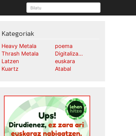
Kategoriak
Heavy Metala
poema
Thrash Metala
Digitaliza...
Latzen
euskara
Kuartz
Atabal