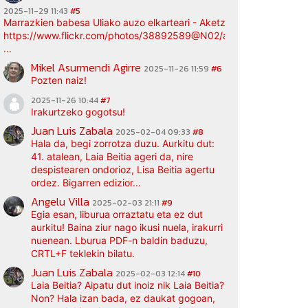
2025-11-29 11:43
#5
Marrazkien babesa Uliako auzo elkarteari - Aketz etxea (argazki bi
https://www.flickr.com/photos/38892589@N02/albums/72177720
...
Mikel Asurmendi Agirre
2025-11-26 11:59
#6
Pozten naiz!
2025-11-26 10:44
#7
Irakurtzeko gogotsu!
Juan Luis Zabala
2025-02-04 09:33
#8
Hala da, begi zorrotza duzu. Aurkitu dut:
41. atalean, Laia Beitia ageri da, nire
despistearen ondorioz, Lisa Beitia agertu
ordez. Bigarren edizior...
Angelu Villa
2025-02-03 21:11
#9
Egia esan, liburua orraztatu eta ez dut
aurkitu! Baina ziur nago ikusi nuela, irakurri
nuenean. Lburua PDF-n baldin baduzu,
CRTL+F teklekin bilatu.
Juan Luis Zabala
2025-02-03 12:14
#10
Laia Beitia? Aipatu dut inoiz nik Laia Beitia?
Non? Hala izan bada, ez daukat gogoan,