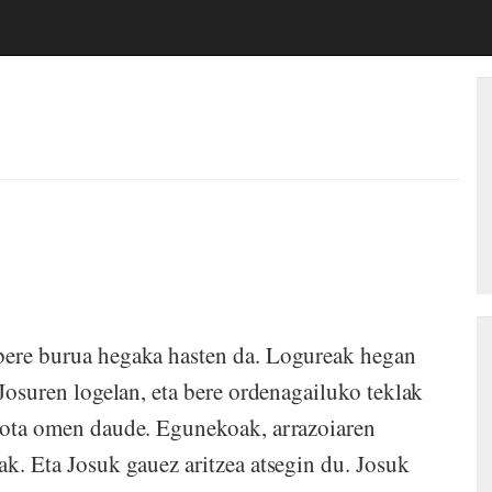
 bere burua hegaka hasten da. Logureak hegan
 Josuren logelan, eta bere ordenagailuko teklak
 mota omen daude. Egunekoak, arrazoiaren
ak. Eta Josuk gauez aritzea atsegin du. Josuk