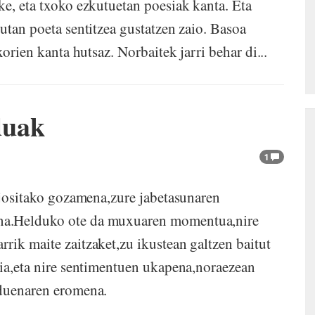
ke, eta txoko ezkutuetan poesiak kanta. Eta
utan poeta sentitzea gustatzen zaio. Basoa
xorien kanta hutsaz. Norbaitek jarri behar di...
duak
1
z jositako gozamena,zure jabetasunaren
na.Helduko ote da muxuaren momentua,nire
rik maite zaitzaket,zu ikustean galtzen baitut
tia,eta nire sentimentuen ukapena,noraezean
 duenaren eromena.