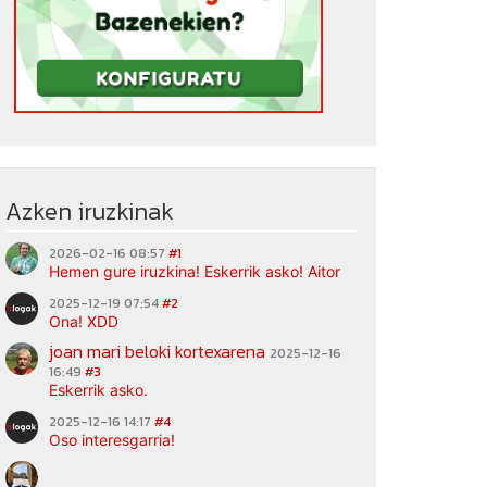
Azken iruzkinak
2026-02-16 08:57
#1
Hemen gure iruzkina! Eskerrik asko! Aitor
2025-12-19 07:54
#2
Ona! XDD
joan mari beloki kortexarena
2025-12-16
16:49
#3
Eskerrik asko.
2025-12-16 14:17
#4
Oso interesgarria!