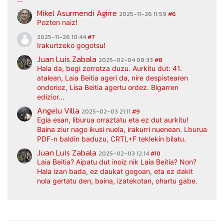
Mikel Asurmendi Agirre
2025-11-26 11:59
#6
Pozten naiz!
2025-11-26 10:44
#7
Irakurtzeko gogotsu!
Juan Luis Zabala
2025-02-04 09:33
#8
Hala da, begi zorrotza duzu. Aurkitu dut: 41.
atalean, Laia Beitia ageri da, nire despistearen
ondorioz, Lisa Beitia agertu ordez. Bigarren
edizior...
Angelu Villa
2025-02-03 21:11
#9
Egia esan, liburua orraztatu eta ez dut aurkitu!
Baina ziur nago ikusi nuela, irakurri nuenean. Lburua
PDF-n baldin baduzu, CRTL+F teklekin bilatu.
Juan Luis Zabala
2025-02-03 12:14
#10
Laia Beitia? Aipatu dut inoiz nik Laia Beitia? Non?
Hala izan bada, ez daukat gogoan, eta ez dakit
nola gertatu den, baina, izatekotan, ohartu gabe.