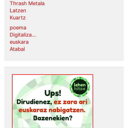
Thrash Metala
Latzen
Kuartz
poema
Digitaliza...
euskara
Atabal