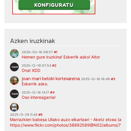
Azken iruzkinak
2026-02-16 08:57
#1
Hemen gure iruzkina! Eskerrik asko! Aitor
2025-12-19 07:54
#2
Ona! XDD
joan mari beloki kortexarena
2025-12-16 16:49
#3
Eskerrik asko.
2025-12-16 14:17
#4
Oso interesgarria!
2025-11-29 11:43
#5
Marrazkien babesa Uliako auzo elkarteari - Aketz etxea (argaz
https://www.flickr.com/photos/38892589@N02/albums/7217
...