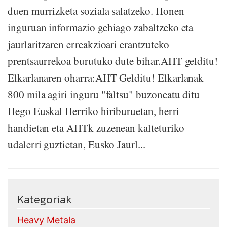
duen murrizketa soziala salatzeko. Honen
inguruan informazio gehiago zabaltzeko eta
jaurlaritzaren erreakzioari erantzuteko
prentsaurrekoa burutuko dute bihar.AHT gelditu!
Elkarlanaren oharra:AHT Gelditu! Elkarlanak
800 mila agiri inguru "faltsu" buzoneatu ditu
Hego Euskal Herriko hiriburuetan, herri
handietan eta AHTk zuzenean kalteturiko
udalerri guztietan, Eusko Jaurl...
Kategoriak
Heavy Metala