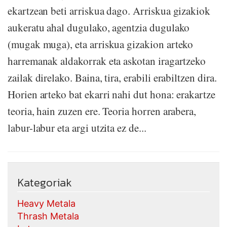
ekartzean beti arriskua dago. Arriskua gizakiok
aukeratu ahal dugulako, agentzia dugulako
(mugak muga), eta arriskua gizakion arteko
harremanak aldakorrak eta askotan iragartzeko
zailak direlako. Baina, tira, erabili erabiltzen dira.
Horien arteko bat ekarri nahi dut hona: erakartze
teoria, hain zuzen ere. Teoria horren arabera,
labur-labur eta argi utzita ez de...
Kategoriak
Heavy Metala
Thrash Metala