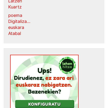
Latzen
Kuartz
poema
Digitaliza...
euskara
Atabal