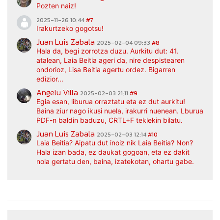
Pozten naiz!
2025-11-26 10:44
#7
Irakurtzeko gogotsu!
Juan Luis Zabala
2025-02-04 09:33
#8
Hala da, begi zorrotza duzu. Aurkitu dut: 41.
atalean, Laia Beitia ageri da, nire despistearen
ondorioz, Lisa Beitia agertu ordez. Bigarren
edizior...
Angelu Villa
2025-02-03 21:11
#9
Egia esan, liburua orraztatu eta ez dut aurkitu!
Baina ziur nago ikusi nuela, irakurri nuenean. Lburua
PDF-n baldin baduzu, CRTL+F teklekin bilatu.
Juan Luis Zabala
2025-02-03 12:14
#10
Laia Beitia? Aipatu dut inoiz nik Laia Beitia? Non?
Hala izan bada, ez daukat gogoan, eta ez dakit
nola gertatu den, baina, izatekotan, ohartu gabe.