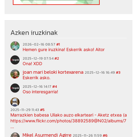
Azken iruzkinak
2026-02-16 08:57
#1
Hemen gure iruzkina! Eskerrik asko! Aitor
2025-12-19 07:54
#2
Ona! XDD
joan mari beloki kortexarena
2025-12-16 16:49
#3
Eskerrik asko.
2025-12-16 14:17
#4
Oso interesgarria!
2025-11-29 11:43
#5
Marrazkien babesa Uliako auzo elkarteari - Aketz etxea (argaz
https://www.flickr.com/photos/38892589@N02/albums/7217
...
Mikel Asurmendi Agirre
2025-11-26 11:59
#6