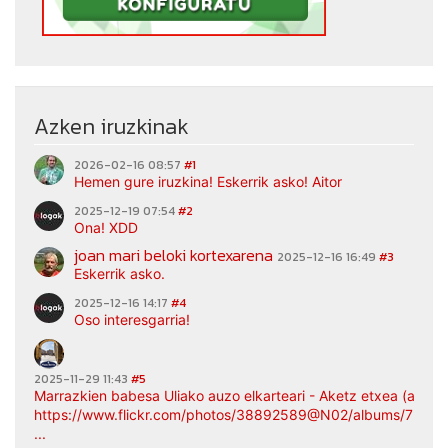
Azken iruzkinak
2026-02-16 08:57
#1
Hemen gure iruzkina! Eskerrik asko! Aitor
2025-12-19 07:54
#2
Ona! XDD
joan mari beloki kortexarena
2025-12-16 16:49
#3
Eskerrik asko.
2025-12-16 14:17
#4
Oso interesgarria!
2025-11-29 11:43
#5
Marrazkien babesa Uliako auzo elkarteari - Aketz etxea (argaz
https://www.flickr.com/photos/38892589@N02/albums/7217
...