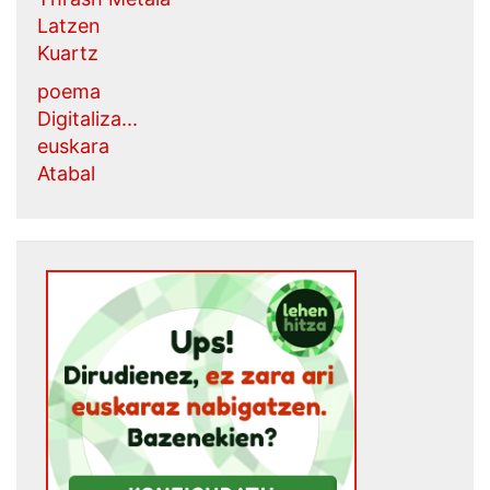
Latzen
Kuartz
poema
Digitaliza...
euskara
Atabal