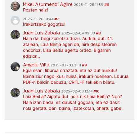
Mikel Asurmendi Agirre
2025-11-26 11:59
#6
Pozten naiz!
2025-11-26 10:44
#7
Irakurtzeko gogotsu!
Juan Luis Zabala
2025-02-04 09:33
#8
Hala da, begi zorrotza duzu. Aurkitu dut: 41.
atalean, Laia Beitia ageri da, nire despistearen
ondorioz, Lisa Beitia agertu ordez. Bigarren
edizior...
Angelu Villa
2025-02-03 21:11
#9
Egia esan, liburua orraztatu eta ez dut aurkitu!
Baina ziur nago ikusi nuela, irakurri nuenean. Lburua
PDF-n baldin baduzu, CRTL+F teklekin bilatu.
Juan Luis Zabala
2025-02-03 12:14
#10
Laia Beitia? Aipatu dut inoiz nik Laia Beitia? Non?
Hala izan bada, ez daukat gogoan, eta ez dakit
nola gertatu den, baina, izatekotan, ohartu gabe.