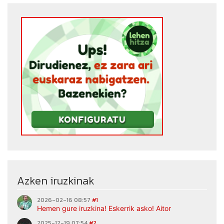
Azken iruzkinak
2026-02-16 08:57
#1
Hemen gure iruzkina! Eskerrik asko! Aitor
2025-12-19 07:54
#2