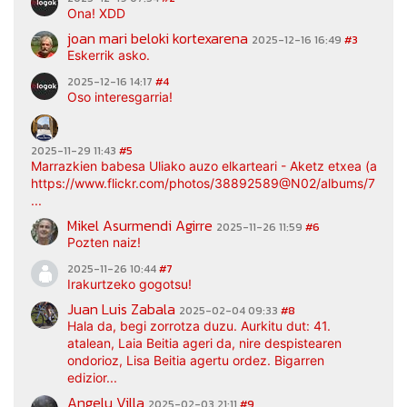
Ona! XDD
joan mari beloki kortexarena
2025-12-16 16:49
#3
Eskerrik asko.
2025-12-16 14:17
#4
Oso interesgarria!
2025-11-29 11:43
#5
Marrazkien babesa Uliako auzo elkarteari - Aketz etxea (argaz
https://www.flickr.com/photos/38892589@N02/albums/7217
...
Mikel Asurmendi Agirre
2025-11-26 11:59
#6
Pozten naiz!
2025-11-26 10:44
#7
Irakurtzeko gogotsu!
Juan Luis Zabala
2025-02-04 09:33
#8
Hala da, begi zorrotza duzu. Aurkitu dut: 41.
atalean, Laia Beitia ageri da, nire despistearen
ondorioz, Lisa Beitia agertu ordez. Bigarren
edizior...
Angelu Villa
2025-02-03 21:11
#9