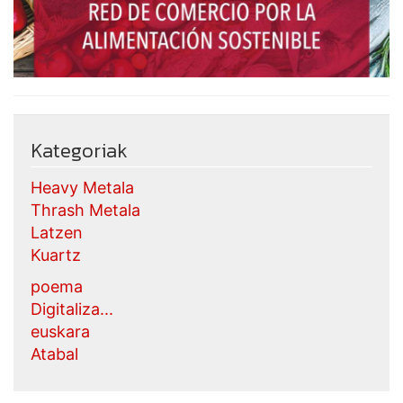
Kategoriak
Heavy Metala
Thrash Metala
Latzen
Kuartz
poema
Digitaliza...
euskara
Atabal