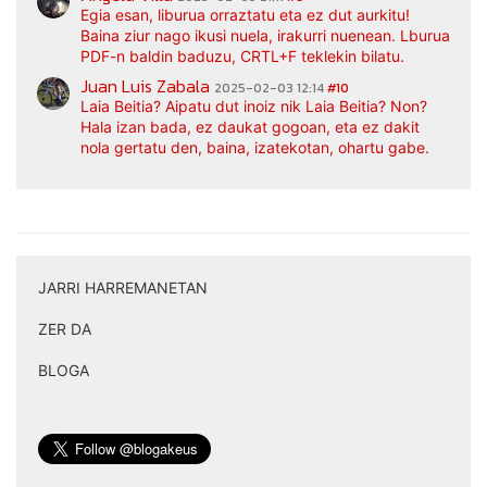
Egia esan, liburua orraztatu eta ez dut aurkitu!
Baina ziur nago ikusi nuela, irakurri nuenean. Lburua
PDF-n baldin baduzu, CRTL+F teklekin bilatu.
Juan Luis Zabala
2025-02-03 12:14
#10
Laia Beitia? Aipatu dut inoiz nik Laia Beitia? Non?
Hala izan bada, ez daukat gogoan, eta ez dakit
nola gertatu den, baina, izatekotan, ohartu gabe.
JARRI HARREMANETAN
|
ZER DA
|
BLOGA