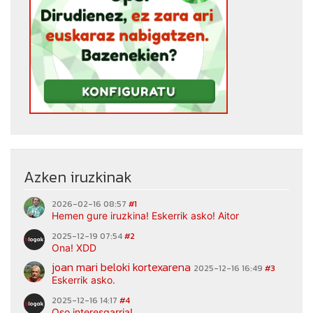
Azken iruzkinak
2026-02-16 08:57
#1
Hemen gure iruzkina! Eskerrik asko! Aitor
2025-12-19 07:54
#2
Ona! XDD
joan mari beloki kortexarena
2025-12-16 16:49
#3
Eskerrik asko.
2025-12-16 14:17
#4
Oso interesgarria!