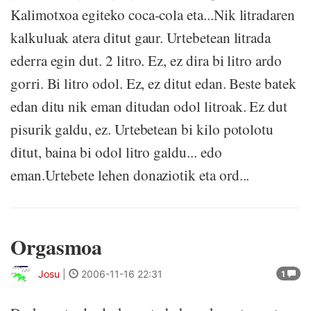
Kalimotxoa egiteko coca-cola eta...Nik litradaren
kalkuluak atera ditut gaur. Urtebetean litrada
ederra egin dut. 2 litro. Ez, ez dira bi litro ardo
gorri. Bi litro odol. Ez, ez ditut edan. Beste batek
edan ditu nik eman ditudan odol litroak. Ez dut
pisurik galdu, ez. Urtebetean bi kilo potolotu
ditut, baina bi odol litro galdu... edo
eman.Urtebete lehen donaziotik eta ord...
Orgasmoa
Josu
|
2006-11-16 22:31
1