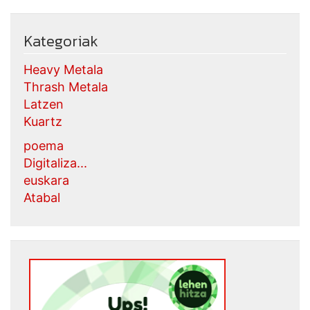
Kategoriak
Heavy Metala
Thrash Metala
Latzen
Kuartz
poema
Digitaliza...
euskara
Atabal