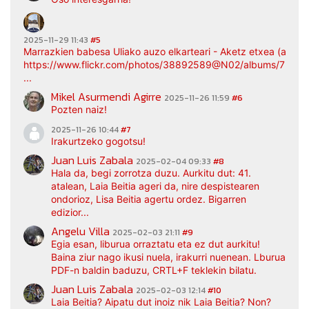
2025-11-29 11:43
#5
Marrazkien babesa Uliako auzo elkarteari - Aketz etxea (argaz
https://www.flickr.com/photos/38892589@N02/albums/7217
...
Mikel Asurmendi Agirre
2025-11-26 11:59
#6
Pozten naiz!
2025-11-26 10:44
#7
Irakurtzeko gogotsu!
Juan Luis Zabala
2025-02-04 09:33
#8
Hala da, begi zorrotza duzu. Aurkitu dut: 41.
atalean, Laia Beitia ageri da, nire despistearen
ondorioz, Lisa Beitia agertu ordez. Bigarren
edizior...
Angelu Villa
2025-02-03 21:11
#9
Egia esan, liburua orraztatu eta ez dut aurkitu!
Baina ziur nago ikusi nuela, irakurri nuenean. Lburua
PDF-n baldin baduzu, CRTL+F teklekin bilatu.
Juan Luis Zabala
2025-02-03 12:14
#10
Laia Beitia? Aipatu dut inoiz nik Laia Beitia? Non?