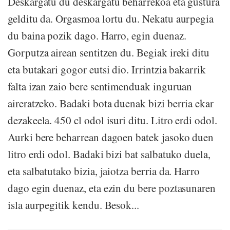
Deskargatu du deskargatu beharrekoa eta gustura
gelditu da. Orgasmoa lortu du. Nekatu aurpegia
du baina pozik dago. Harro, egin duenaz.
Gorputza airean sentitzen du. Begiak ireki ditu
eta butakari gogor eutsi dio. Irrintzia bakarrik
falta izan zaio bere sentimenduak inguruan
aireratzeko. Badaki bota duenak bizi berria ekar
dezakeela. 450 cl odol isuri ditu. Litro erdi odol.
Aurki bere beharrean dagoen batek jasoko duen
litro erdi odol. Badaki bizi bat salbatuko duela,
eta salbatutako bizia, jaiotza berria da. Harro
dago egin duenaz, eta ezin du bere poztasunaren
isla aurpegitik kendu. Besok...