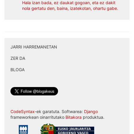
Hala izan bada, ez daukat gogoan, eta ez dakit
nola gertatu den, baina, izatekotan, ohartu gabe.
JARRI HARREMANETAN
|
ZER DA
|
BLOGA
CodeSyntax
-ek garatuta. Softwarea:
Django
frameworkean oinarritutako
Bitakora
produktua.