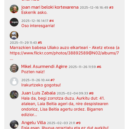
joan mari beloki kortexarena
2025-12-16 16:49
#3
Eskerrik asko.
2025-12-16 14:17
#4
Oso interesgarria!
2025-11-29 11:43
#5
Marrazkien babesa Uliako auzo elkarteari - Aketz etxea (argaz
https://www.flickr.com/photos/38892589@N02/albums/7217
...
Mikel Asurmendi Agirre
2025-11-26 11:59
#6
Pozten naiz!
2025-11-26 10:44
#7
Irakurtzeko gogotsu!
Juan Luis Zabala
2025-02-04 09:33
#8
Hala da, begi zorrotza duzu. Aurkitu dut: 41.
atalean, Laia Beitia ageri da, nire despistearen
ondorioz, Lisa Beitia agertu ordez. Bigarren
edizior...
Angelu Villa
2025-02-03 21:11
#9
Egia esan, liburua orraztatu eta ez dut aurkitu!