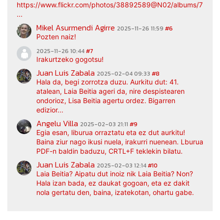
https://www.flickr.com/photos/38892589@N02/albums/7217
...
Mikel Asurmendi Agirre
2025-11-26 11:59
#6
Pozten naiz!
2025-11-26 10:44
#7
Irakurtzeko gogotsu!
Juan Luis Zabala
2025-02-04 09:33
#8
Hala da, begi zorrotza duzu. Aurkitu dut: 41.
atalean, Laia Beitia ageri da, nire despistearen
ondorioz, Lisa Beitia agertu ordez. Bigarren
edizior...
Angelu Villa
2025-02-03 21:11
#9
Egia esan, liburua orraztatu eta ez dut aurkitu!
Baina ziur nago ikusi nuela, irakurri nuenean. Lburua
PDF-n baldin baduzu, CRTL+F teklekin bilatu.
Juan Luis Zabala
2025-02-03 12:14
#10
Laia Beitia? Aipatu dut inoiz nik Laia Beitia? Non?
Hala izan bada, ez daukat gogoan, eta ez dakit
nola gertatu den, baina, izatekotan, ohartu gabe.