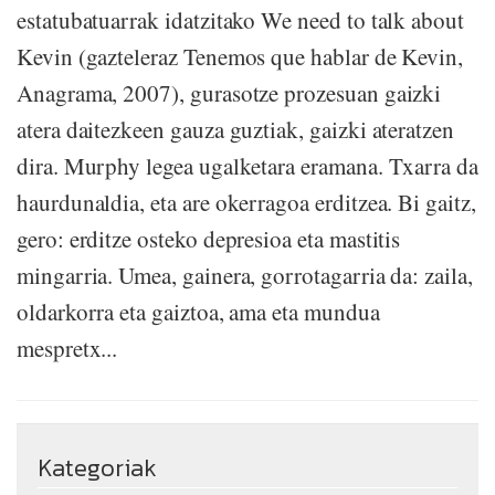
estatubatuarrak idatzitako We need to talk about
Kevin (gazteleraz Tenemos que hablar de Kevin,
Anagrama, 2007), gurasotze prozesuan gaizki
atera daitezkeen gauza guztiak, gaizki ateratzen
dira. Murphy legea ugalketara eramana. Txarra da
haurdunaldia, eta are okerragoa erditzea. Bi gaitz,
gero: erditze osteko depresioa eta mastitis
mingarria. Umea, gainera, gorrotagarria da: zaila,
oldarkorra eta gaiztoa, ama eta mundua
mespretx...
Kategoriak