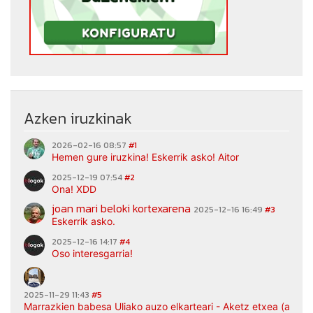
Azken iruzkinak
2026-02-16 08:57
#1
Hemen gure iruzkina! Eskerrik asko! Aitor
2025-12-19 07:54
#2
Ona! XDD
joan mari beloki kortexarena
2025-12-16 16:49
#3
Eskerrik asko.
2025-12-16 14:17
#4
Oso interesgarria!
2025-11-29 11:43
#5
Marrazkien babesa Uliako auzo elkarteari - Aketz etxea (argaz