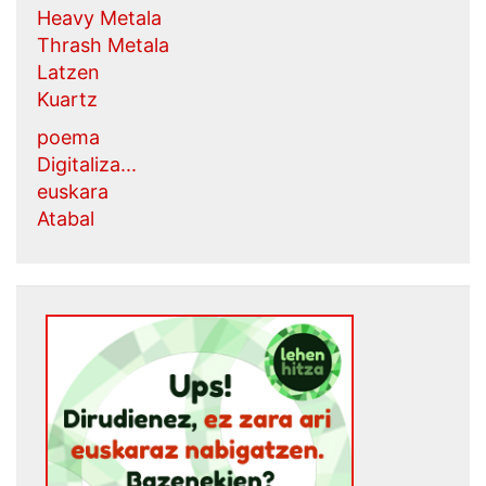
Heavy Metala
Thrash Metala
Latzen
Kuartz
poema
Digitaliza...
euskara
Atabal