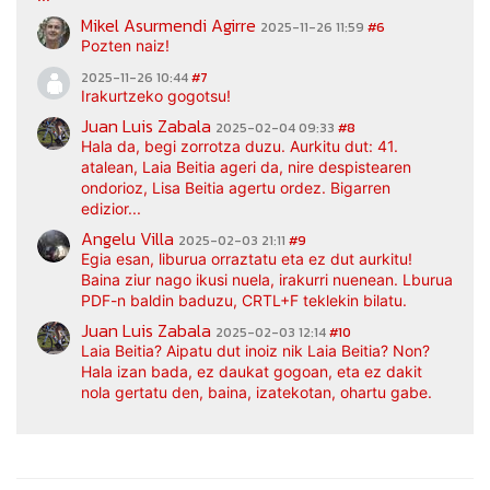
Mikel Asurmendi Agirre
2025-11-26 11:59
#6
Pozten naiz!
2025-11-26 10:44
#7
Irakurtzeko gogotsu!
Juan Luis Zabala
2025-02-04 09:33
#8
Hala da, begi zorrotza duzu. Aurkitu dut: 41.
atalean, Laia Beitia ageri da, nire despistearen
ondorioz, Lisa Beitia agertu ordez. Bigarren
edizior...
Angelu Villa
2025-02-03 21:11
#9
Egia esan, liburua orraztatu eta ez dut aurkitu!
Baina ziur nago ikusi nuela, irakurri nuenean. Lburua
PDF-n baldin baduzu, CRTL+F teklekin bilatu.
Juan Luis Zabala
2025-02-03 12:14
#10
Laia Beitia? Aipatu dut inoiz nik Laia Beitia? Non?
Hala izan bada, ez daukat gogoan, eta ez dakit
nola gertatu den, baina, izatekotan, ohartu gabe.