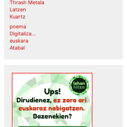
Thrash Metala
Latzen
Kuartz
poema
Digitaliza...
euskara
Atabal