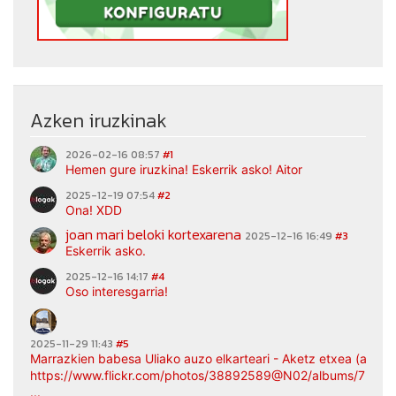
Azken iruzkinak
2026-02-16 08:57
#1
Hemen gure iruzkina! Eskerrik asko! Aitor
2025-12-19 07:54
#2
Ona! XDD
joan mari beloki kortexarena
2025-12-16 16:49
#3
Eskerrik asko.
2025-12-16 14:17
#4
Oso interesgarria!
2025-11-29 11:43
#5
Marrazkien babesa Uliako auzo elkarteari - Aketz etxea (argaz
https://www.flickr.com/photos/38892589@N02/albums/7217
...