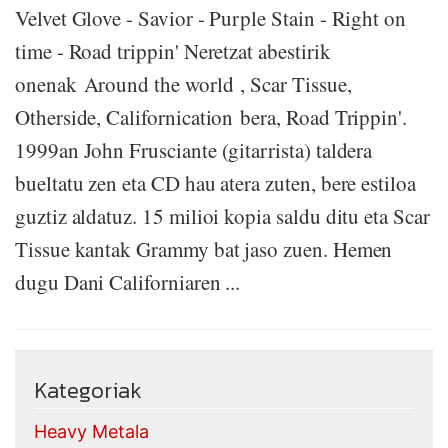
Velvet Glove - Savior - Purple Stain - Right on
time - Road trippin' Neretzat abestirik
onenak Around the world , Scar Tissue,
Otherside, Californication bera, Road Trippin'.
1999an John Frusciante (gitarrista) taldera
bueltatu zen eta CD hau atera zuten, bere estiloa
guztiz aldatuz. 15 milioi kopia saldu ditu eta Scar
Tissue kantak Grammy bat jaso zuen. Hemen
dugu Dani Californiaren ...
Kategoriak
Heavy Metala