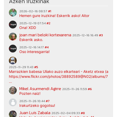
Azken iruzkinak
2026-02-16 08:57
#1
Hemen gure iruzkina! Eskerrik asko! Aitor
2025-12-19 07:54
#2
Ona! XDD
joan mari beloki kortexarena
2025-12-16 16:49
#3
Eskerrik asko.
2025-12-16 14:17
#4
Oso interesgarria!
2025-11-29 11:43
#5
Marrazkien babesa Uliako auzo elkarteari - Aketz etxea (argaz
https://www.flickr.com/photos/38892589@N02/albums/7217
...
Mikel Asurmendi Agirre
2025-11-26 11:59
#6
Pozten naiz!
2025-11-26 10:44
#7
Irakurtzeko gogotsu!
Juan Luis Zabala
2025-02-04 09:33
#8