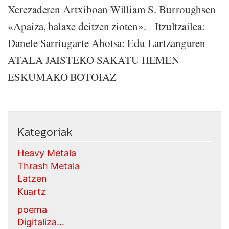
Xerezaderen Artxiboan William S. Burroughsen
«Apaiza, halaxe deitzen zioten». Itzultzailea:
Danele Sarriugarte Ahotsa: Edu Lartzanguren
ATALA JAISTEKO SAKATU HEMEN
ESKUMAKO BOTOIAZ
Kategoriak
Heavy Metala
Thrash Metala
Latzen
Kuartz
poema
Digitaliza...