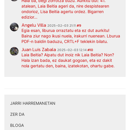
Hala da, begi zorrotza duzu. Aurkitu dut: 41.
atalean, Laia Beitia ageri da, nire despistearen
ondorioz, Lisa Beitia agertu ordez. Bigarren
edizior...
Angelu Villa
2025-02-03 21:11
#9
Egia esan, liburua orraztatu eta ez dut aurkitu!
Baina ziur nago ikusi nuela, irakurri nuenean. Lburua
PDF-n baldin baduzu, CRTL+F teklekin bilatu.
Juan Luis Zabala
2025-02-03 12:14
#10
Laia Beitia? Aipatu dut inoiz nik Laia Beitia? Non?
Hala izan bada, ez daukat gogoan, eta ez dakit
nola gertatu den, baina, izatekotan, ohartu gabe.
JARRI HARREMANETAN
|
ZER DA
|
BLOGA