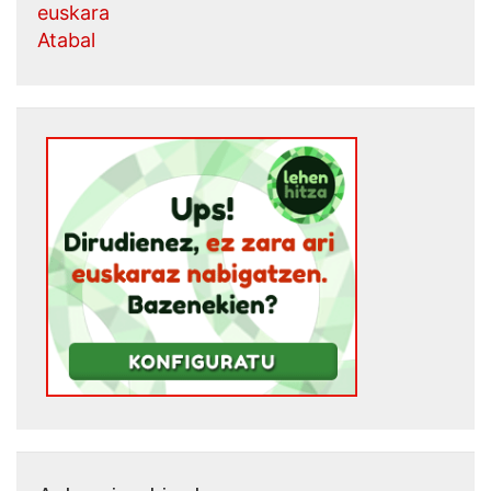
euskara
Atabal