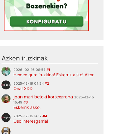
Azken iruzkinak
2026-02-16 08:57
#1
Hemen gure iruzkina! Eskerrik asko! Aitor
2025-12-19 07:54
#2
Ona! XDD
joan mari beloki kortexarena
2025-12-16
16:49
#3
Eskerrik asko.
2025-12-16 14:17
#4
Oso interesgarria!