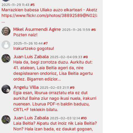
2025-11-29 11:43
#5
Marrazkien babesa Uliako auzo elkarteari - Aketz etxea (argazki bi
https://www.flickr.com/photos/38892589@N02/albums/72177720
...
Mikel Asurmendi Agirre
2025-11-26 11:59
#6
Pozten naiz!
2025-11-26 10:44
#7
Irakurtzeko gogotsu!
Juan Luis Zabala
2025-02-04 09:33
#8
Hala da, begi zorrotza duzu. Aurkitu dut:
41. atalean, Laia Beitia ageri da, nire
despistearen ondorioz, Lisa Beitia agertu
ordez. Bigarren edizior...
Angelu Villa
2025-02-03 21:11
#9
Egia esan, liburua orraztatu eta ez dut
aurkitu! Baina ziur nago ikusi nuela, irakurri
nuenean. Lburua PDF-n baldin baduzu,
CRTL+F teklekin bilatu.
Juan Luis Zabala
2025-02-03 12:14
#10
Laia Beitia? Aipatu dut inoiz nik Laia Beitia?
Non? Hala izan bada, ez daukat gogoan,