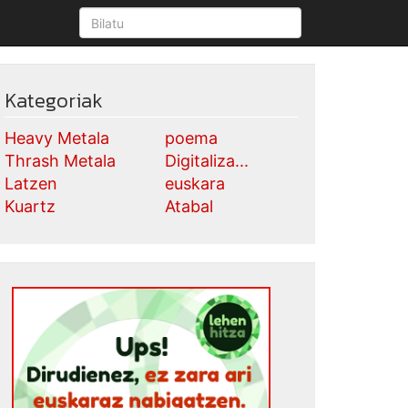
Kategoriak
Heavy Metala
poema
Thrash Metala
Digitaliza...
Latzen
euskara
Kuartz
Atabal