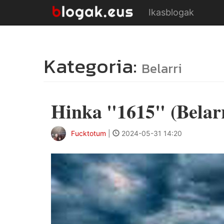
Ikasblogak
Kategoria:
Belarri
Hinka "1615" (Belarr
Fucktotum
|
2024-05-31 14:20