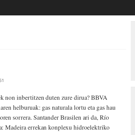
51
k non inbertitzen duten zure dirua? BBVA
aren helburuak: gas naturala lortu eta gas hau
en sorrera. Santander Brasilen ari da, Río
a: Madeira errekan konplexu hidroelektriko