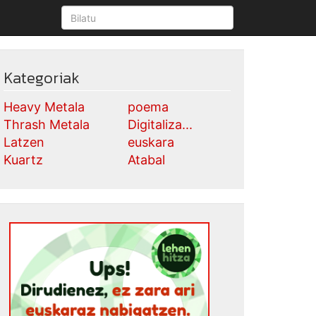
Kategoriak
Heavy Metala
poema
Thrash Metala
Digitaliza...
Latzen
euskara
Kuartz
Atabal