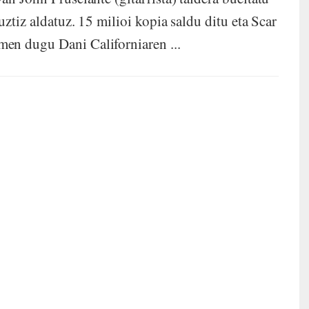
uztiz aldatuz. 15 milioi kopia saldu ditu eta Scar
en dugu Dani Californiaren ...