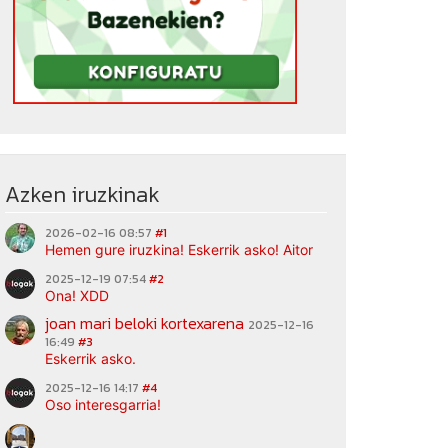
Azken iruzkinak
2026-02-16 08:57
#1
Hemen gure iruzkina! Eskerrik asko! Aitor
2025-12-19 07:54
#2
Ona! XDD
joan mari beloki kortexarena
2025-12-16
16:49
#3
Eskerrik asko.
2025-12-16 14:17
#4
Oso interesgarria!