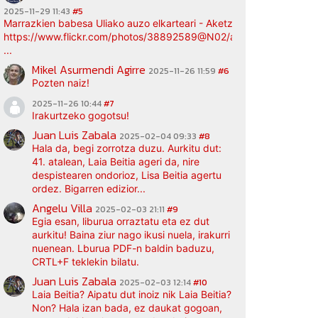
2025-11-29 11:43
#5
Marrazkien babesa Uliako auzo elkarteari - Aketz etxea (argazki bi
https://www.flickr.com/photos/38892589@N02/albums/72177720
...
Mikel Asurmendi Agirre
2025-11-26 11:59
#6
Pozten naiz!
2025-11-26 10:44
#7
Irakurtzeko gogotsu!
Juan Luis Zabala
2025-02-04 09:33
#8
Hala da, begi zorrotza duzu. Aurkitu dut:
41. atalean, Laia Beitia ageri da, nire
despistearen ondorioz, Lisa Beitia agertu
ordez. Bigarren edizior...
Angelu Villa
2025-02-03 21:11
#9
Egia esan, liburua orraztatu eta ez dut
aurkitu! Baina ziur nago ikusi nuela, irakurri
nuenean. Lburua PDF-n baldin baduzu,
CRTL+F teklekin bilatu.
Juan Luis Zabala
2025-02-03 12:14
#10
Laia Beitia? Aipatu dut inoiz nik Laia Beitia?
Non? Hala izan bada, ez daukat gogoan,