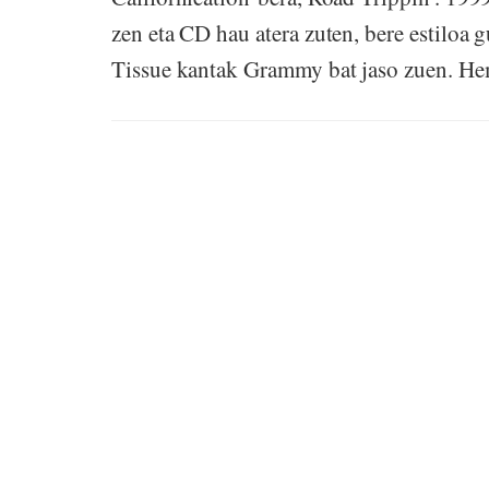
zen eta CD hau atera zuten, bere estiloa g
Tissue kantak Grammy bat jaso zuen. Hem