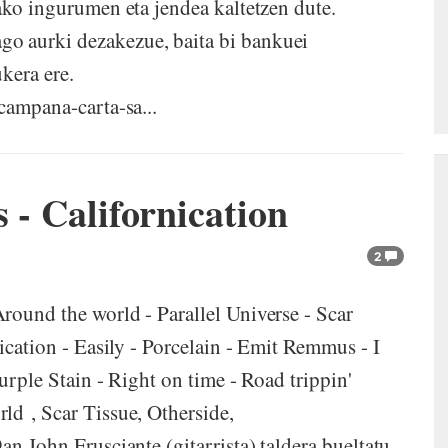
ako ingurumen eta jendea kaltetzen dute.
o aurki dezakezue, baita bi bankuei
kera ere.
/campana-carta-sa...
s - Californication
2
ound the world - Parallel Universe - Scar
nication - Easily - Porcelain - Emit Remmus - I
urple Stain - Right on time - Road trippin'
ld , Scar Tissue, Otherside,
an John Frusciante (gitarrista) taldera bueltatu