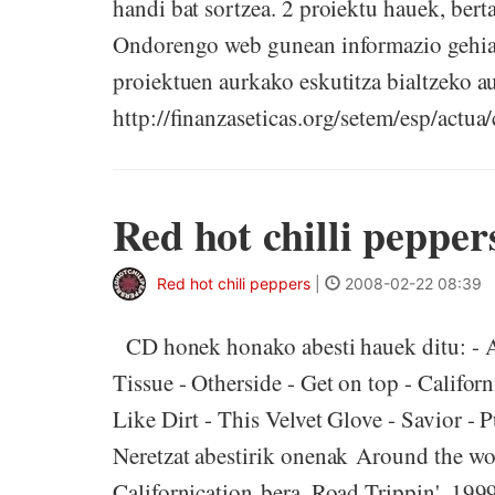
handi bat sortzea. 2 proiektu hauek, bert
Ondorengo web gunean informazio gehiag
proiektuen aurkako eskutitza bialtzeko au
http://finanzaseticas.org/setem/esp/actua
Red hot chilli pepper
Red hot chili peppers
|
2008-02-22 08:39
CD honek honako abesti hauek ditu: - Ar
Tissue - Otherside - Get on top - Califor
Like Dirt - This Velvet Glove - Savior - P
Neretzat abestirik onenak Around the wor
Californication bera, Road Trippin'. 1999