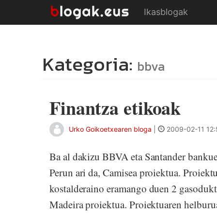
Ikasblogak
Kategoria:
bbva
Finantza etikoak
Urko Goikoetxearen bloga
|
2009-02-11 12:
Ba al dakizu BBVA eta Santander bankue
Perun ari da, Camisea proiektua. Proiektu
kostalderaino eramango duen 2 gasoduktor
Madeira proiektua. Proiektuaren helburu