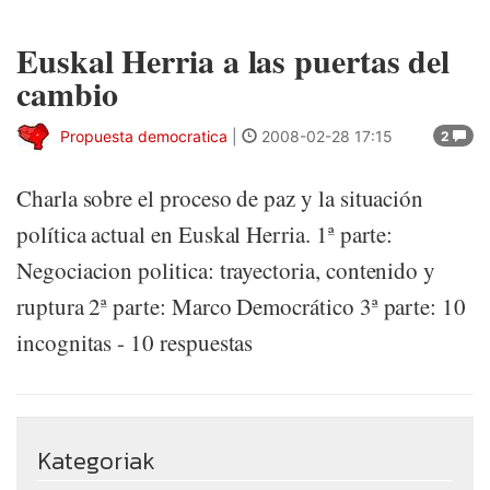
Euskal Herria a las puertas del
cambio
Propuesta democratica
|
2008-02-28 17:15
2
Charla sobre el proceso de paz y la situación
política actual en Euskal Herria. 1ª parte:
Negociacion politica: trayectoria, contenido y
ruptura 2ª parte: Marco Democrático 3ª parte: 10
incognitas - 10 respuestas
Kategoriak