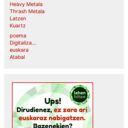
Heavy Metala
Thrash Metala
Latzen
Kuartz
poema
Digitaliza...
euskara
Atabal