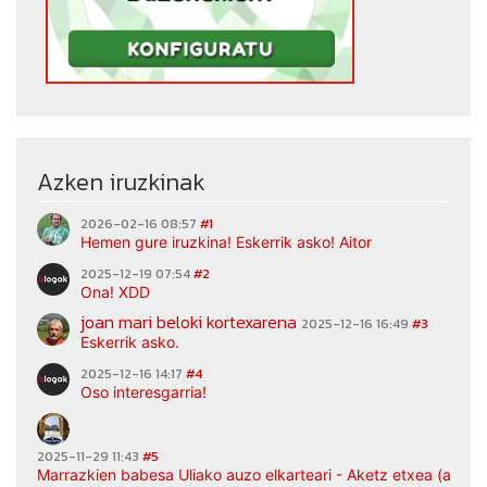
Azken iruzkinak
2026-02-16 08:57
#1
Hemen gure iruzkina! Eskerrik asko! Aitor
2025-12-19 07:54
#2
Ona! XDD
joan mari beloki kortexarena
2025-12-16 16:49
#3
Eskerrik asko.
2025-12-16 14:17
#4
Oso interesgarria!
2025-11-29 11:43
#5
Marrazkien babesa Uliako auzo elkarteari - Aketz etxea (argaz