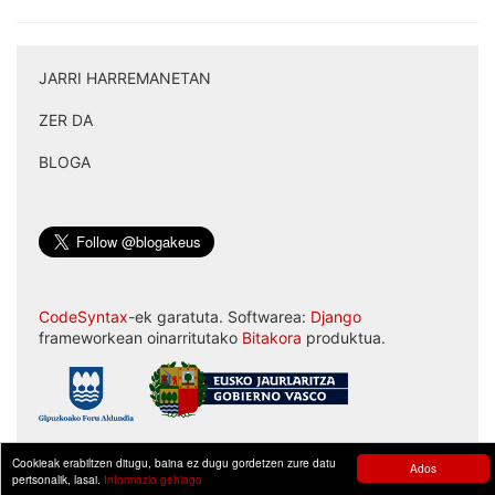
JARRI HARREMANETAN
|
ZER DA
|
BLOGA
CodeSyntax
-ek garatuta. Softwarea:
Django
frameworkean oinarritutako
Bitakora
produktua.
Cookieak erabiltzen ditugu, baina ez dugu gordetzen zure datu
Ados
pertsonalik, lasai.
Informazio gehiago