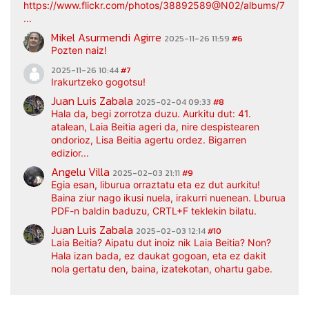
https://www.flickr.com/photos/38892589@N02/albums/7217
...
Mikel Asurmendi Agirre
2025-11-26 11:59
#6
Pozten naiz!
2025-11-26 10:44
#7
Irakurtzeko gogotsu!
Juan Luis Zabala
2025-02-04 09:33
#8
Hala da, begi zorrotza duzu. Aurkitu dut: 41.
atalean, Laia Beitia ageri da, nire despistearen
ondorioz, Lisa Beitia agertu ordez. Bigarren
edizior...
Angelu Villa
2025-02-03 21:11
#9
Egia esan, liburua orraztatu eta ez dut aurkitu!
Baina ziur nago ikusi nuela, irakurri nuenean. Lburua
PDF-n baldin baduzu, CRTL+F teklekin bilatu.
Juan Luis Zabala
2025-02-03 12:14
#10
Laia Beitia? Aipatu dut inoiz nik Laia Beitia? Non?
Hala izan bada, ez daukat gogoan, eta ez dakit
nola gertatu den, baina, izatekotan, ohartu gabe.