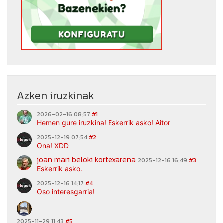
Azken iruzkinak
2026-02-16 08:57
#1
Hemen gure iruzkina! Eskerrik asko! Aitor
2025-12-19 07:54
#2
Ona! XDD
joan mari beloki kortexarena
2025-12-16 16:49
#3
Eskerrik asko.
2025-12-16 14:17
#4
Oso interesgarria!
2025-11-29 11:43
#5