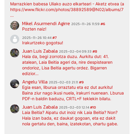
Marrazkien babesa Uliako auzo elkarteari - Aketz etxea (argaz
https://www.flickr.com/photos/38892589@N02/albums/7217
...
Mikel Asurmendi Agirre
2025-11-26 11:59
#6
Pozten naiz!
2025-11-26 10:44
#7
Irakurtzeko gogotsu!
Juan Luis Zabala
2025-02-04 09:33
#8
Hala da, begi zorrotza duzu. Aurkitu dut: 41.
atalean, Laia Beitia ageri da, nire despistearen
ondorioz, Lisa Beitia agertu ordez. Bigarren
edizior...
Angelu Villa
2025-02-03 21:11
#9
Egia esan, liburua orraztatu eta ez dut aurkitu!
Baina ziur nago ikusi nuela, irakurri nuenean. Lburua
PDF-n baldin baduzu, CRTL+F teklekin bilatu.
Juan Luis Zabala
2025-02-03 12:14
#10
Laia Beitia? Aipatu dut inoiz nik Laia Beitia? Non?
Hala izan bada, ez daukat gogoan, eta ez dakit
nola gertatu den, baina, izatekotan, ohartu gabe.