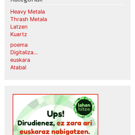
Heavy Metala
Thrash Metala
Latzen
Kuartz
poema
Digitaliza...
euskara
Atabal