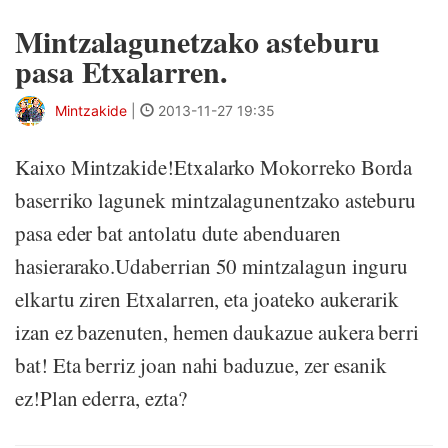
Mintzalagunetzako asteburu
pasa Etxalarren.
Mintzakide
|
2013-11-27 19:35
Kaixo Mintzakide!Etxalarko Mokorreko Borda
baserriko lagunek mintzalagunentzako asteburu
pasa eder bat antolatu dute abenduaren
hasierarako.Udaberrian 50 mintzalagun inguru
elkartu ziren Etxalarren, eta joateko aukerarik
izan ez bazenuten, hemen daukazue aukera berri
bat! Eta berriz joan nahi baduzue, zer esanik
ez!Plan ederra, ezta?