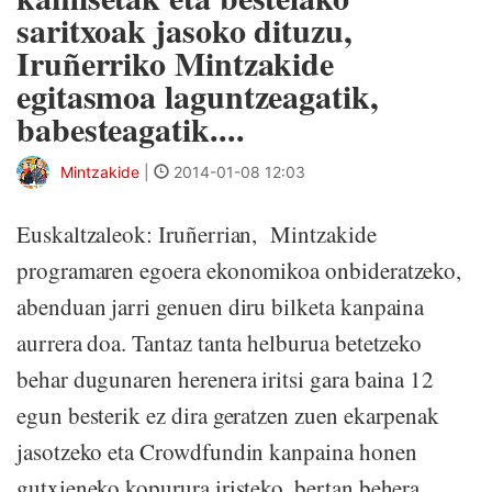
saritxoak jasoko dituzu,
Iruñerriko Mintzakide
egitasmoa laguntzeagatik,
babesteagatik....
Mintzakide
|
2014-01-08 12:03
Euskaltzaleok: Iruñerrian, Mintzakide
programaren egoera ekonomikoa onbideratzeko,
abenduan jarri genuen diru bilketa kanpaina
aurrera doa. Tantaz tanta helburua betetzeko
behar dugunaren herenera iritsi gara baina 12
egun besterik ez dira geratzen zuen ekarpenak
jasotzeko eta Crowdfundin kanpaina honen
gutxieneko kopurura iristeko, bertan behera