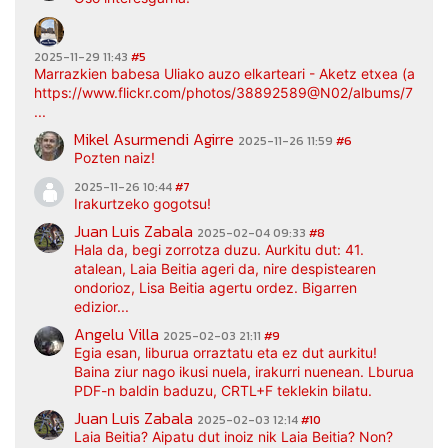
2025-11-29 11:43
#5
Marrazkien babesa Uliako auzo elkarteari - Aketz etxea (argaz
https://www.flickr.com/photos/38892589@N02/albums/7217
...
Mikel Asurmendi Agirre
2025-11-26 11:59
#6
Pozten naiz!
2025-11-26 10:44
#7
Irakurtzeko gogotsu!
Juan Luis Zabala
2025-02-04 09:33
#8
Hala da, begi zorrotza duzu. Aurkitu dut: 41.
atalean, Laia Beitia ageri da, nire despistearen
ondorioz, Lisa Beitia agertu ordez. Bigarren
edizior...
Angelu Villa
2025-02-03 21:11
#9
Egia esan, liburua orraztatu eta ez dut aurkitu!
Baina ziur nago ikusi nuela, irakurri nuenean. Lburua
PDF-n baldin baduzu, CRTL+F teklekin bilatu.
Juan Luis Zabala
2025-02-03 12:14
#10
Laia Beitia? Aipatu dut inoiz nik Laia Beitia? Non?