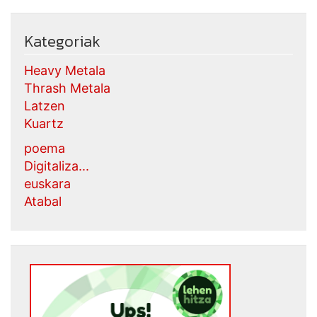
Kategoriak
Heavy Metala
Thrash Metala
Latzen
Kuartz
poema
Digitaliza...
euskara
Atabal