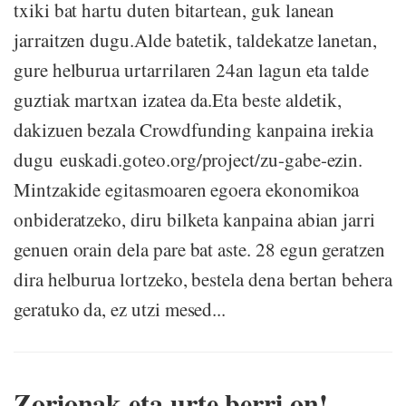
txiki bat hartu duten bitartean, guk lanean
jarraitzen dugu.Alde batetik, taldekatze lanetan,
gure helburua urtarrilaren 24an lagun eta talde
guztiak martxan izatea da.Eta beste aldetik,
dakizuen bezala Crowdfunding kanpaina irekia
dugu euskadi.goteo.org/project/zu-gabe-ezin.
Mintzakide egitasmoaren egoera ekonomikoa
onbideratzeko, diru bilketa kanpaina abian jarri
genuen orain dela pare bat aste. 28 egun geratzen
dira helburua lortzeko, bestela dena bertan behera
geratuko da, ez utzi mesed...
Zorionak eta urte berri on!