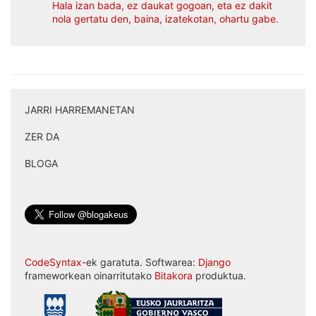
Hala izan bada, ez daukat gogoan, eta ez dakit
nola gertatu den, baina, izatekotan, ohartu gabe.
JARRI HARREMANETAN
|
ZER DA
|
BLOGA
CodeSyntax
-ek garatuta. Softwarea:
Django
frameworkean oinarritutako
Bitakora
produktua.