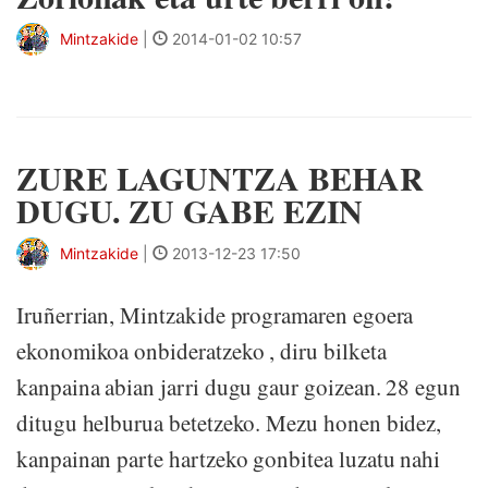
Mintzakide
|
2014-01-02 10:57
ZURE LAGUNTZA BEHAR
DUGU. ZU GABE EZIN
Mintzakide
|
2013-12-23 17:50
Iruñerrian, Mintzakide programaren egoera
ekonomikoa onbideratzeko , diru bilketa
kanpaina abian jarri dugu gaur goizean. 28 egun
ditugu helburua betetzeko. Mezu honen bidez,
kanpainan parte hartzeko gonbitea luzatu nahi