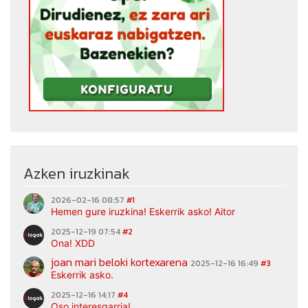
Azken iruzkinak
2026-02-16 08:57
#1
Hemen gure iruzkina! Eskerrik asko! Aitor
2025-12-19 07:54
#2
Ona! XDD
joan mari beloki kortexarena
2025-12-16 16:49
#3
Eskerrik asko.
2025-12-16 14:17
#4
Oso interesgarria!