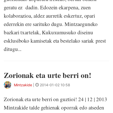
geratu ez dadin. Edozein ekarpena, zuen
kolaborazioa, aldez aurretik eskertuz, opari
ederrekin ere sarituko dugu. Mintzaeguneko
bazkari txartelak, Kukuxumusuko diseinu
esklusiboko kamisetak eta bestelako sariak prest
ditugu...
Zorionak eta urte berri on!
Mintzakide
|
2014-01-02 10:58
Zorionak eta urte berri on guztioi! 24 | 12 | 2013
Mintzakide talde gehienak oporrak edo atseden