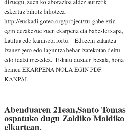
dizuegu, zuen kolaborazioa aldez aurretik
eskertuz bihotz bihotzez.
http://euskadi.goteo.org/project/zu-gabe-ezin
egin dezakezue zuen ekarpena eta babesle txapa,
katilua edo kamiseta lortu. Edozein zalantza
izanez gero edo laguntza behar izatekotan deitu
edo idatzi mesedez. Eskatu duzuen bezala, hona
hemen EKARPENA NOLA EGIN PDF.
KANPAI...
Abenduaren 21ean,Santo Tomas
ospatuko dugu Zaldiko Maldiko
elkartean.