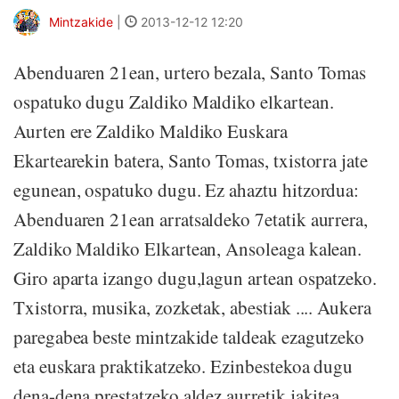
Mintzakide
|
2013-12-12 12:20
Abenduaren 21ean, urtero bezala, Santo Tomas
ospatuko dugu Zaldiko Maldiko elkartean.
Aurten ere Zaldiko Maldiko Euskara
Ekartearekin batera, Santo Tomas, txistorra jate
egunean, ospatuko dugu. Ez ahaztu hitzordua:
Abenduaren 21ean arratsaldeko 7etatik aurrera,
Zaldiko Maldiko Elkartean, Ansoleaga kalean.
Giro aparta izango dugu,lagun artean ospatzeko.
Txistorra, musika, zozketak, abestiak .... Aukera
paregabea beste mintzakide taldeak ezagutzeko
eta euskara praktikatzeko. Ezinbestekoa dugu
dena-dena prestatzeko aldez aurretik jakitea