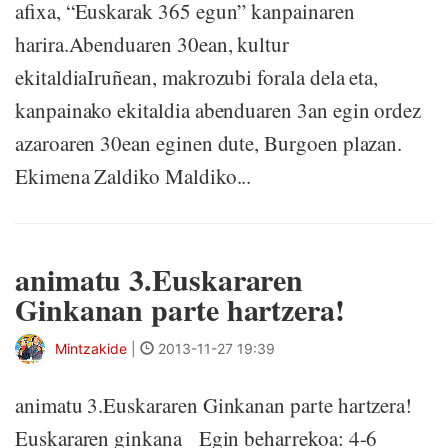
afixa, “Euskarak 365 egun” kanpainaren
harira.Abenduaren 30ean, kultur
ekitaldiaIruñean, makrozubi forala dela eta,
kanpainako ekitaldia abenduaren 3an egin ordez
azaroaren 30ean eginen dute, Burgoen plazan.
Ekimena Zaldiko Maldiko...
animatu 3.Euskararen
Ginkanan parte hartzera!
Mintzakide
|
2013-11-27 19:39
animatu 3.Euskararen Ginkanan parte hartzera!
Euskararen ginkana Egin beharrekoa: 4-6