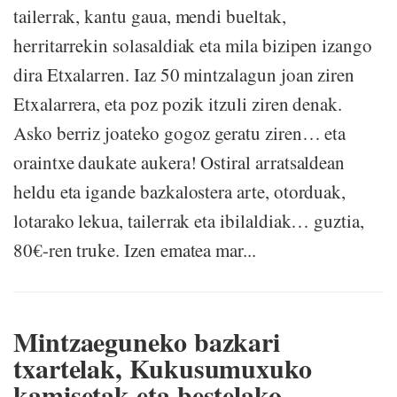
tailerrak, kantu gaua, mendi bueltak,
herritarrekin solasaldiak eta mila bizipen izango
dira Etxalarren. Iaz 50 mintzalagun joan ziren
Etxalarrera, eta poz pozik itzuli ziren denak.
Asko berriz joateko gogoz geratu ziren… eta
oraintxe daukate aukera! Ostiral arratsaldean
heldu eta igande bazkalostera arte, otorduak,
lotarako lekua, tailerrak eta ibilaldiak… guztia,
80€-ren truke. Izen ematea mar...
Mintzaeguneko bazkari
txartelak, Kukusumuxuko
kamisetak eta bestelako