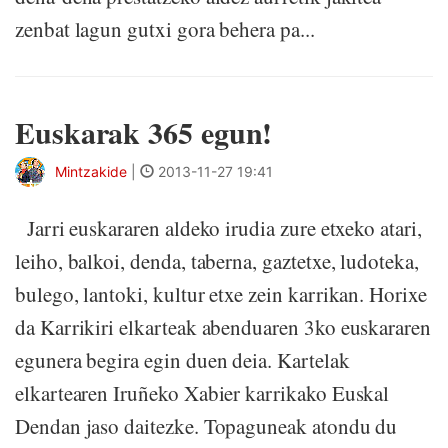
zenbat lagun gutxi gora behera pa...
Euskarak 365 egun!
Mintzakide
|
2013-11-27 19:41
Jarri euskararen aldeko irudia zure etxeko atari,
leiho, balkoi, denda, taberna, gaztetxe, ludoteka,
bulego, lantoki, kultur etxe zein karrikan. Horixe
da Karrikiri elkarteak abenduaren 3ko euskararen
egunera begira egin duen deia. Kartelak
elkartearen Iruñeko Xabier karrikako Euskal
Dendan jaso daitezke. Topaguneak atondu du