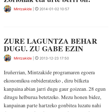
Mintzakide
|
2014-01-02 10:57
ZURE LAGUNTZA BEHAR
DUGU. ZU GABE EZIN
Mintzakide
|
2013-12-23 17:50
Iruñerrian, Mintzakide programaren egoera
ekonomikoa onbideratzeko , diru bilketa
kanpaina abian jarri dugu gaur goizean. 28 egun
ditugu helburua betetzeko. Mezu honen bidez,
kanpainan parte hartzeko gonbitea luzatu nahi