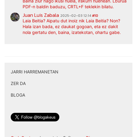
Baina ziur nago ikusi nuela, irakurri nuenean. Lburua
PDF-n baldin baduzu, CRTL+F teklekin bilatu.
Juan Luis Zabala
2025-02-03 12:14
#10
Laia Beitia? Aipatu dut inoiz nik Laia Beitia? Non?
Hala izan bada, ez daukat gogoan, eta ez dakit
nola gertatu den, baina, izatekotan, ohartu gabe.
JARRI HARREMANETAN
|
ZER DA
|
BLOGA