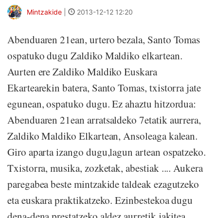
Mintzakide
|
2013-12-12 12:20
Abenduaren 21ean, urtero bezala, Santo Tomas
ospatuko dugu Zaldiko Maldiko elkartean.
Aurten ere Zaldiko Maldiko Euskara
Ekartearekin batera, Santo Tomas, txistorra jate
egunean, ospatuko dugu. Ez ahaztu hitzordua:
Abenduaren 21ean arratsaldeko 7etatik aurrera,
Zaldiko Maldiko Elkartean, Ansoleaga kalean.
Giro aparta izango dugu,lagun artean ospatzeko.
Txistorra, musika, zozketak, abestiak .... Aukera
paregabea beste mintzakide taldeak ezagutzeko
eta euskara praktikatzeko. Ezinbestekoa dugu
dena-dena prestatzeko aldez aurretik jakitea