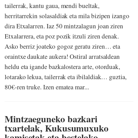
tailerrak, kantu gaua, mendi bueltak,
herritarrekin solasaldiak eta mila bizipen izango
dira Etxalarren. Iaz 50 mintzalagun joan ziren
Etxalarrera, eta poz pozik itzuli ziren denak.
Asko berriz joateko gogoz geratu ziren… eta
oraintxe daukate aukera! Ostiral arratsaldean
heldu eta igande bazkalostera arte, otorduak,
lotarako lekua, tailerrak eta ibilaldiak… guztia,
80€-ren truke. Izen ematea mar...
Mintzaeguneko bazkari
txartelak, Kukusumuxuko
kamisetak eta bestelako