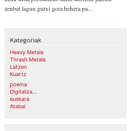
zenbat lagun gutxi gora behera pa...
Kategoriak
Heavy Metala
Thrash Metala
Latzen
Kuartz
poema
Digitaliza...
euskara
Atabal