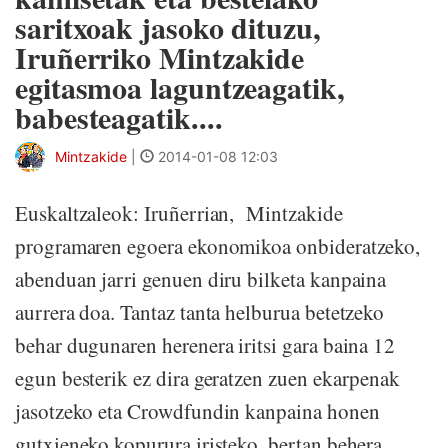
saritxoak jasoko dituzu,
Iruñerriko Mintzakide
egitasmoa laguntzeagatik,
babesteagatik....
Mintzakide
|
2014-01-08 12:03
Euskaltzaleok: Iruñerrian, Mintzakide
programaren egoera ekonomikoa onbideratzeko,
abenduan jarri genuen diru bilketa kanpaina
aurrera doa. Tantaz tanta helburua betetzeko
behar dugunaren herenera iritsi gara baina 12
egun besterik ez dira geratzen zuen ekarpenak
jasotzeko eta Crowdfundin kanpaina honen
gutxieneko kopurura iristeko, bertan behera