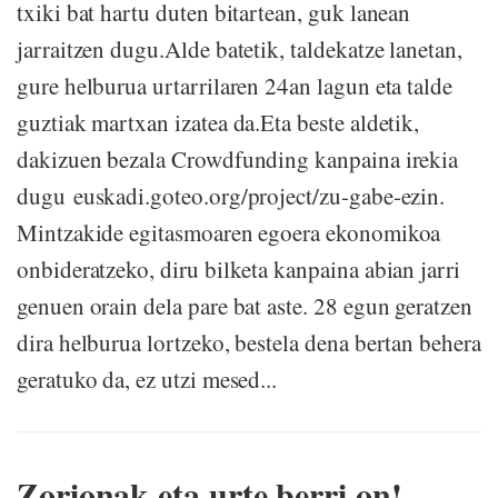
txiki bat hartu duten bitartean, guk lanean
jarraitzen dugu.Alde batetik, taldekatze lanetan,
gure helburua urtarrilaren 24an lagun eta talde
guztiak martxan izatea da.Eta beste aldetik,
dakizuen bezala Crowdfunding kanpaina irekia
dugu euskadi.goteo.org/project/zu-gabe-ezin.
Mintzakide egitasmoaren egoera ekonomikoa
onbideratzeko, diru bilketa kanpaina abian jarri
genuen orain dela pare bat aste. 28 egun geratzen
dira helburua lortzeko, bestela dena bertan behera
geratuko da, ez utzi mesed...
Zorionak eta urte berri on!