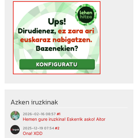
Azken iruzkinak
2026-02-16 08:57
#1
Hemen gure iruzkina! Eskerrik asko! Aitor
2025-12-19 07:54
#2
Ona! XDD