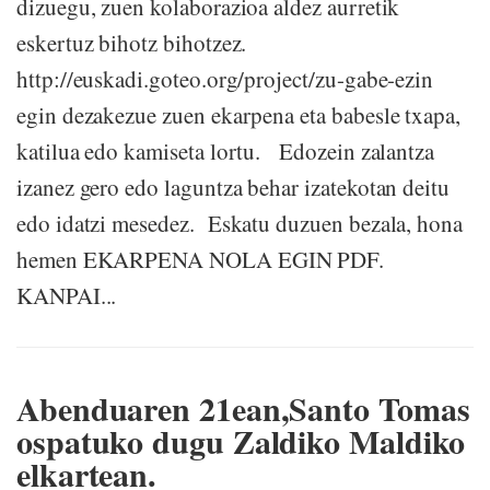
dizuegu, zuen kolaborazioa aldez aurretik
eskertuz bihotz bihotzez.
http://euskadi.goteo.org/project/zu-gabe-ezin
egin dezakezue zuen ekarpena eta babesle txapa,
katilua edo kamiseta lortu. Edozein zalantza
izanez gero edo laguntza behar izatekotan deitu
edo idatzi mesedez. Eskatu duzuen bezala, hona
hemen EKARPENA NOLA EGIN PDF.
KANPAI...
Abenduaren 21ean,Santo Tomas
ospatuko dugu Zaldiko Maldiko
elkartean.