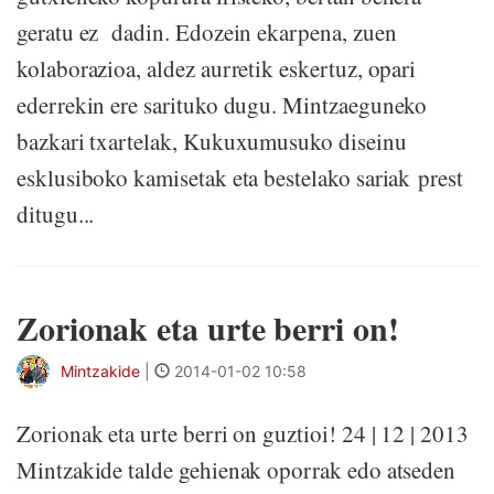
geratu ez dadin. Edozein ekarpena, zuen
kolaborazioa, aldez aurretik eskertuz, opari
ederrekin ere sarituko dugu. Mintzaeguneko
bazkari txartelak, Kukuxumusuko diseinu
esklusiboko kamisetak eta bestelako sariak prest
ditugu...
Zorionak eta urte berri on!
Mintzakide
|
2014-01-02 10:58
Zorionak eta urte berri on guztioi! 24 | 12 | 2013
Mintzakide talde gehienak oporrak edo atseden