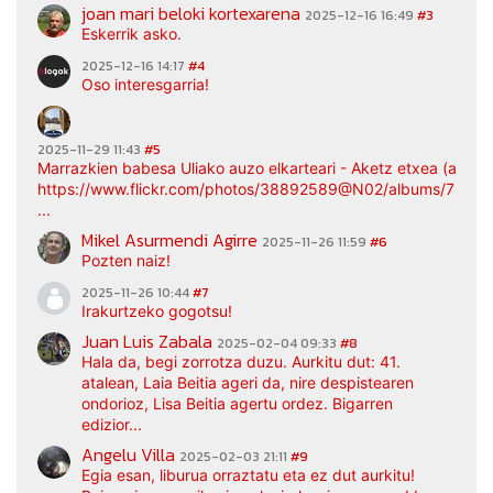
joan mari beloki kortexarena
2025-12-16 16:49
#3
Eskerrik asko.
2025-12-16 14:17
#4
Oso interesgarria!
2025-11-29 11:43
#5
Marrazkien babesa Uliako auzo elkarteari - Aketz etxea (argaz
https://www.flickr.com/photos/38892589@N02/albums/7217
...
Mikel Asurmendi Agirre
2025-11-26 11:59
#6
Pozten naiz!
2025-11-26 10:44
#7
Irakurtzeko gogotsu!
Juan Luis Zabala
2025-02-04 09:33
#8
Hala da, begi zorrotza duzu. Aurkitu dut: 41.
atalean, Laia Beitia ageri da, nire despistearen
ondorioz, Lisa Beitia agertu ordez. Bigarren
edizior...
Angelu Villa
2025-02-03 21:11
#9
Egia esan, liburua orraztatu eta ez dut aurkitu!