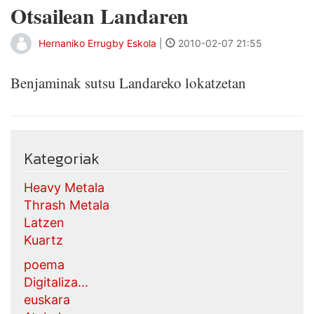
Otsailean Landaren
Hernaniko Errugby Eskola
|
2010-02-07 21:55
Benjaminak sutsu Landareko lokatzetan
Kategoriak
Heavy Metala
Thrash Metala
Latzen
Kuartz
poema
Digitaliza...
euskara