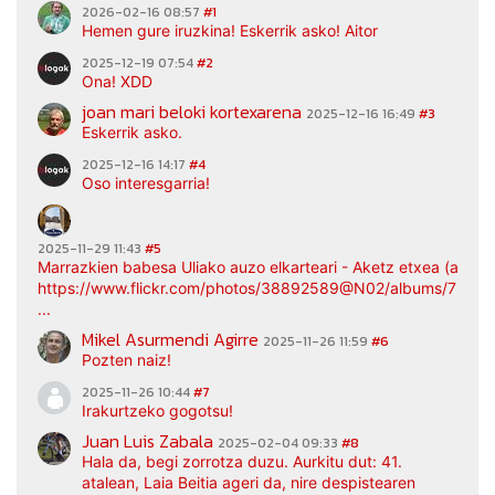
2026-02-16 08:57
#1
Hemen gure iruzkina! Eskerrik asko! Aitor
2025-12-19 07:54
#2
Ona! XDD
joan mari beloki kortexarena
2025-12-16 16:49
#3
Eskerrik asko.
2025-12-16 14:17
#4
Oso interesgarria!
2025-11-29 11:43
#5
Marrazkien babesa Uliako auzo elkarteari - Aketz etxea (argaz
https://www.flickr.com/photos/38892589@N02/albums/7217
...
Mikel Asurmendi Agirre
2025-11-26 11:59
#6
Pozten naiz!
2025-11-26 10:44
#7
Irakurtzeko gogotsu!
Juan Luis Zabala
2025-02-04 09:33
#8
Hala da, begi zorrotza duzu. Aurkitu dut: 41.
atalean, Laia Beitia ageri da, nire despistearen