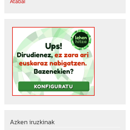
Atabal
Azken iruzkinak