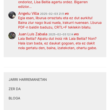
ondorioz, Lisa Beitia agertu ordez. Bigarren
edizior...
Angelu Villa
2025-02-03 21:11
#9
Egia esan, liburua orraztatu eta ez dut aurkitu!
Baina ziur nago ikusi nuela, irakurri nuenean. Lburua
PDF-n baldin baduzu, CRTL+F teklekin bilatu.
Juan Luis Zabala
2025-02-03 12:14
#10
Laia Beitia? Aipatu dut inoiz nik Laia Beitia? Non?
Hala izan bada, ez daukat gogoan, eta ez dakit
nola gertatu den, baina, izatekotan, ohartu gabe.
JARRI HARREMANETAN
|
ZER DA
|
BLOGA